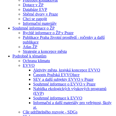
Potřebuji kontaktovat
Dotace v ŽP
Databáze EVP
Sběrné dvory v Praze
Chci se zapojit
Informační materiály
Souhrnné informace o ŽP
Rychlé informace o ŽP v Praze
Publikace Praha životní prostředí - ročenky a další
publikace
Atlas ŽP
Strategie a koncepce města
Podrobně k tématům
Ochrana klimatu
EVVO
Aktivity města, krajská koncepce EVVO
Časopis Pražská EVVOluce
SEV a další subjekty EVVO v Praze
Souhrnné informace o EVVO v Praze
Nabídka ekologických výukových programů
(EVP)
Souhrnné informace k EVVO
Informační a další materiály pro veřejnost, školy
aj.
Cíle udržitelného rozvoje - SDGs