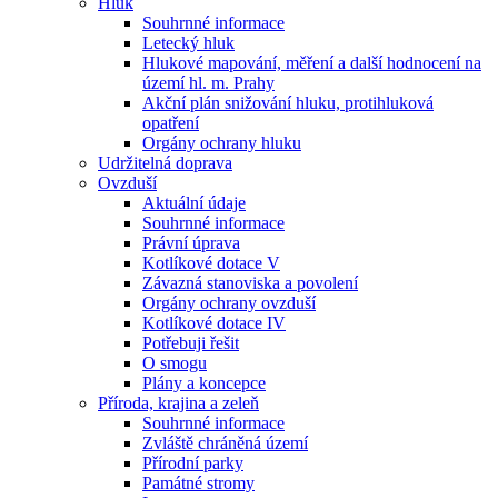
Hluk
Souhrnné informace
Letecký hluk
Hlukové mapování, měření a další hodnocení na
území hl. m. Prahy
Akční plán snižování hluku, protihluková
opatření
Orgány ochrany hluku
Udržitelná doprava
Ovzduší
Aktuální údaje
Souhrnné informace
Právní úprava
Kotlíkové dotace V
Závazná stanoviska a povolení
Orgány ochrany ovzduší
Kotlíkové dotace IV
Potřebuji řešit
O smogu
Plány a koncepce
Příroda, krajina a zeleň
Souhrnné informace
Zvláště chráněná území
Přírodní parky
Památné stromy