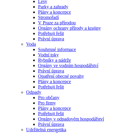
Lesy
Parky a zahrady
Plány a koncepce
Stromořadí
V Praze za přírodou
Orgány ochrany přírody a krajiny
Potřebuji řešit
Právní úprava
Voda
Souhrnné informace
Vodní toky
Rybníky a nádrže
Orgány ve vodním hospodářství
Právní úprava
Opatření obecné povahy
Plány a koncepce
Potřebuji řešit
Odpady
Pro občany
Pro firmy
Plány a koncepce
Potřebuji řešit
Orgány v odpadovém hospodářství
Právní úprava
Udržitelná energetika