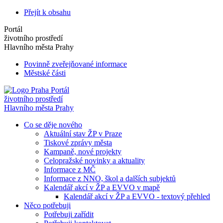
Přejít k obsahu
Portál
životního prostředí
Hlavního města Prahy
Povinně zveřejňované informace
Městské části
Portál
životního prostředí
Hlavního města Prahy
Co se děje nového
Aktuální stav ŽP v Praze
Tiskové zprávy města
Kampaně, nové projekty
Celopražské novinky a aktuality
Informace z MČ
Informace z NNO, škol a dalších subjektů
Kalendář akcí v ŽP a EVVO v mapě
Kalendář akcí v ŽP a EVVO - textový přehled
Něco potřebuji
Potřebuji zařídit