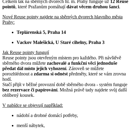
Celkem tak na sběrných dvorech hl. m. Prahy funguje už
12 Reuse
pointů
, které Pražanům pomáhají
dávat věcem druhou šanci
.
Nové Reuse pointy najdete na sběrných dvorech hlavního města
Prahy:
Teplárenská 5, Praha 14
Vackov Malešická, U Staré cihelny, Praha 3
Jak Reuse pointy fungují
Reuse pointy jsou otevřeným místem pro každého. Při návštěvě
sběrného dvora můžete
zachovalé a funkční věci jednoduše
předat dál
místo jejich vyhození
. Zároveň se můžete
porozhlédnout a
zdarma si odnést
předměty, které se vám zrovna
hodí.
Stačí přijít v běžné provozní době sběrného dvora - systém funguje
bez rezervace či papírování
. Možná právě tady najdete svůj další
oblíbený kousek.
V nabídce se objevují například:
nádobí a drobné domácí potřeby,
menší nábytek,