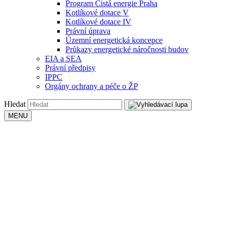
Program Čistá energie Praha
Kotlíkové dotace V
Kotlíkové dotace IV
Právní úprava
Územní energetická koncepce
Průkazy energetické náročnosti budov
EIA a SEA
Právní předpisy
IPPC
Orgány ochrany a péče o ŽP
Hledat
MENU