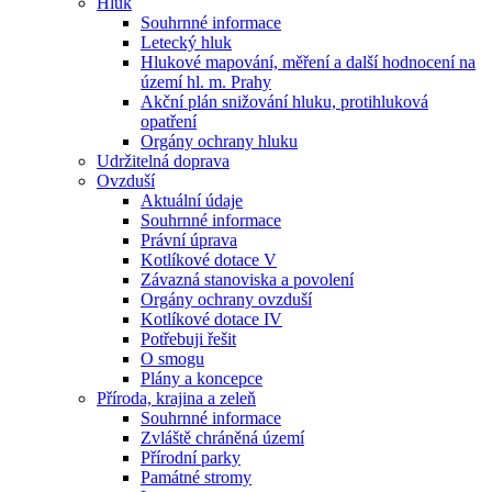
Hluk
Souhrnné informace
Letecký hluk
Hlukové mapování, měření a další hodnocení na
území hl. m. Prahy
Akční plán snižování hluku, protihluková
opatření
Orgány ochrany hluku
Udržitelná doprava
Ovzduší
Aktuální údaje
Souhrnné informace
Právní úprava
Kotlíkové dotace V
Závazná stanoviska a povolení
Orgány ochrany ovzduší
Kotlíkové dotace IV
Potřebuji řešit
O smogu
Plány a koncepce
Příroda, krajina a zeleň
Souhrnné informace
Zvláště chráněná území
Přírodní parky
Památné stromy