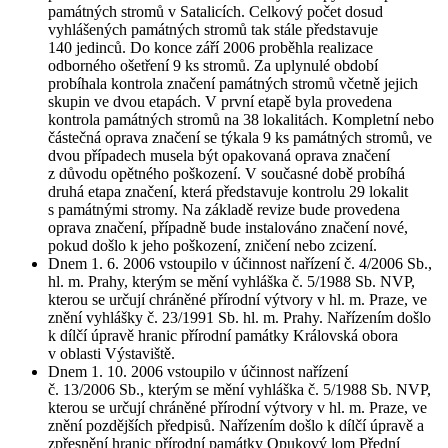
památných stromů v Satalicích. Celkový počet dosud
vyhlášených památných stromů tak stále představuje
140 jedinců. Do konce září 2006 proběhla realizace
odborného ošetření 9 ks stromů. Za uplynulé období
probíhala kontrola značení památných stromů včetně jejich
skupin ve dvou etapách. V první etapě byla provedena
kontrola památných stromů na 38 lokalitách. Kompletní nebo
částečná oprava značení se týkala 9 ks památných stromů, ve
dvou případech musela být opakovaná oprava značení
z důvodu opětného poškození. V současné době probíhá
druhá etapa značení, která představuje kontrolu 29 lokalit
s památnými stromy. Na základě revize bude provedena
oprava značení, případně bude instalováno značení nové,
pokud došlo k jeho poškození, zničení nebo zcizení.
Dnem 1. 6. 2006 vstoupilo v účinnost nařízení č. 4/2006 Sb.,
hl. m. Prahy, kterým se mění vyhláška č. 5/1988 Sb. NVP,
kterou se určují chráněné přírodní výtvory v hl. m. Praze, ve
znění vyhlášky č. 23/1991 Sb. hl. m. Prahy. Nařízením došlo
k dílčí úpravě hranic přírodní památky Královská obora
v oblasti Výstaviště.
Dnem 1. 10. 2006 vstoupilo v účinnost nařízení
č. 13/2006 Sb., kterým se mění vyhláška č. 5/1988 Sb. NVP,
kterou se určují chráněné přírodní výtvory v hl. m. Praze, ve
znění pozdějších předpisů. Nařízením došlo k dílčí úpravě a
zpřesnění hranic přírodní památky Opukový lom Přední