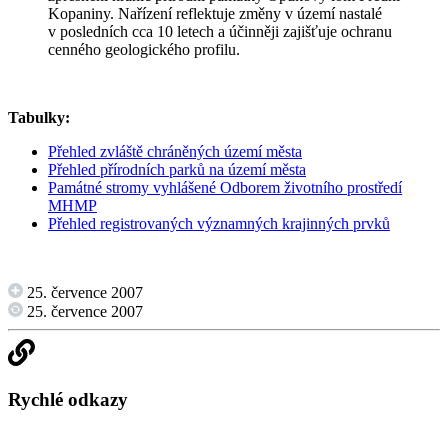
Kopaniny. Nařízení reflektuje změny v území nastalé
v posledních cca 10 letech a účinněji zajišťuje ochranu
cenného geologického profilu.
Tabulky:
Přehled zvláště chráněných území města
Přehled přírodních parků na území města
Památné stromy vyhlášené Odborem životního prostředí
MHMP
Přehled registrovaných významných krajinných prvků
25. července 2007
25. července 2007
Rychlé odkazy