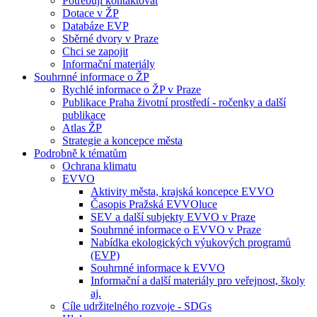
Potřebuji kontaktovat
Dotace v ŽP
Databáze EVP
Sběrné dvory v Praze
Chci se zapojit
Informační materiály
Souhrnné informace o ŽP
Rychlé informace o ŽP v Praze
Publikace Praha životní prostředí - ročenky a další
publikace
Atlas ŽP
Strategie a koncepce města
Podrobně k tématům
Ochrana klimatu
EVVO
Aktivity města, krajská koncepce EVVO
Časopis Pražská EVVOluce
SEV a další subjekty EVVO v Praze
Souhrnné informace o EVVO v Praze
Nabídka ekologických výukových programů
(EVP)
Souhrnné informace k EVVO
Informační a další materiály pro veřejnost, školy
aj.
Cíle udržitelného rozvoje - SDGs