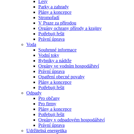
Lesy
Parky a zahrady
Plány a koncepce
Stromořadí
V Praze za přírodou
Orgány ochrany přírody a krajiny
Potřebuji řešit
Právní úprava
Voda
Souhrnné informace
Vodní toky
Rybníky a nádrže
Orgány ve vodním hospodářství
Právní úprava
Opatření obecné povahy
Plány a koncepce
Potřebuji řešit
Odpady
Pro občany
Pro firmy
Plány a koncepce
Potřebuji řešit
Orgány v odpadovém hospodářství
Právní úprava
Udržitelná energetika