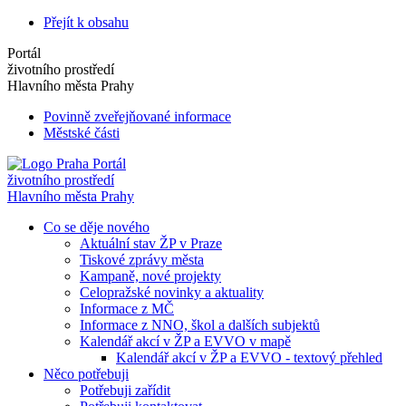
Přejít k obsahu
Portál
životního prostředí
Hlavního města Prahy
Povinně zveřejňované informace
Městské části
Portál
životního prostředí
Hlavního města Prahy
Co se děje nového
Aktuální stav ŽP v Praze
Tiskové zprávy města
Kampaně, nové projekty
Celopražské novinky a aktuality
Informace z MČ
Informace z NNO, škol a dalších subjektů
Kalendář akcí v ŽP a EVVO v mapě
Kalendář akcí v ŽP a EVVO - textový přehled
Něco potřebuji
Potřebuji zařídit