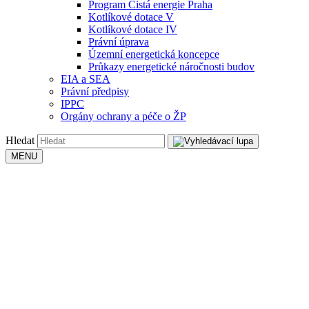
Program Čistá energie Praha
Kotlíkové dotace V
Kotlíkové dotace IV
Právní úprava
Územní energetická koncepce
Průkazy energetické náročnosti budov
EIA a SEA
Právní předpisy
IPPC
Orgány ochrany a péče o ŽP
Hledat
MENU