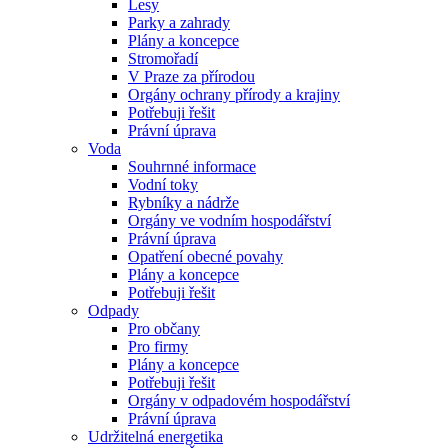
Lesy
Parky a zahrady
Plány a koncepce
Stromořadí
V Praze za přírodou
Orgány ochrany přírody a krajiny
Potřebuji řešit
Právní úprava
Voda
Souhrnné informace
Vodní toky
Rybníky a nádrže
Orgány ve vodním hospodářství
Právní úprava
Opatření obecné povahy
Plány a koncepce
Potřebuji řešit
Odpady
Pro občany
Pro firmy
Plány a koncepce
Potřebuji řešit
Orgány v odpadovém hospodářství
Právní úprava
Udržitelná energetika