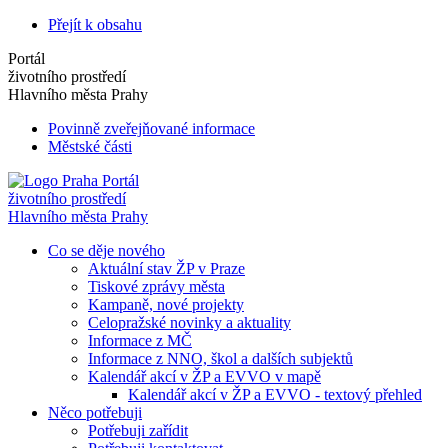
Přejít k obsahu
Portál
životního prostředí
Hlavního města Prahy
Povinně zveřejňované informace
Městské části
Portál
životního prostředí
Hlavního města Prahy
Co se děje nového
Aktuální stav ŽP v Praze
Tiskové zprávy města
Kampaně, nové projekty
Celopražské novinky a aktuality
Informace z MČ
Informace z NNO, škol a dalších subjektů
Kalendář akcí v ŽP a EVVO v mapě
Kalendář akcí v ŽP a EVVO - textový přehled
Něco potřebuji
Potřebuji zařídit