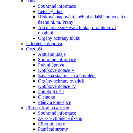
Hluk
Souhrnné informace
Letecký hluk
Hlukové mapování, měření a další hodnocení na
území hl. m. Prahy
Akční plán snižování hluku, protihluková
opatření
Orgány ochrany hluku
Udržitelná doprava
Ovzduší
Aktuální údaje
Souhrnné informace
Právní úprava
Kotlíkové dotace V
Závazná stanoviska a povolení
Orgány ochrany ovzduší
Kotlíkové dotace IV
Potřebuji řešit
O smogu
Plány a koncepce
Příroda, krajina a zeleň
Souhrnné informace
Zvláště chráněná území
Přírodní parky
Památné stromy