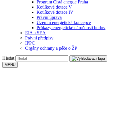
Program Čistá energie Praha
Kotlíkové dotace V
Kotlíkové dotace IV
Právní úprava
Územní energetická koncepce
Průkazy energetické náročnosti budov
EIA a SEA
Právní předpisy
IPPC
Orgány ochrany a péče o ŽP
Hledat
MENU