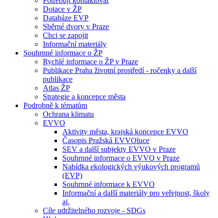
Potřebuji kontaktovat
Dotace v ŽP
Databáze EVP
Sběrné dvory v Praze
Chci se zapojit
Informační materiály
Souhrnné informace o ŽP
Rychlé informace o ŽP v Praze
Publikace Praha životní prostředí - ročenky a další
publikace
Atlas ŽP
Strategie a koncepce města
Podrobně k tématům
Ochrana klimatu
EVVO
Aktivity města, krajská koncepce EVVO
Časopis Pražská EVVOluce
SEV a další subjekty EVVO v Praze
Souhrnné informace o EVVO v Praze
Nabídka ekologických výukových programů
(EVP)
Souhrnné informace k EVVO
Informační a další materiály pro veřejnost, školy
aj.
Cíle udržitelného rozvoje - SDGs