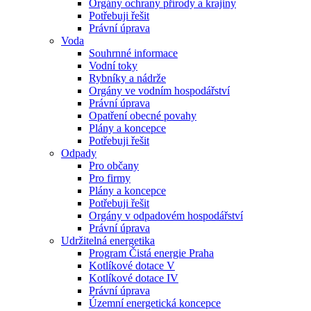
Orgány ochrany přírody a krajiny
Potřebuji řešit
Právní úprava
Voda
Souhrnné informace
Vodní toky
Rybníky a nádrže
Orgány ve vodním hospodářství
Právní úprava
Opatření obecné povahy
Plány a koncepce
Potřebuji řešit
Odpady
Pro občany
Pro firmy
Plány a koncepce
Potřebuji řešit
Orgány v odpadovém hospodářství
Právní úprava
Udržitelná energetika
Program Čistá energie Praha
Kotlíkové dotace V
Kotlíkové dotace IV
Právní úprava
Územní energetická koncepce