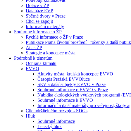
Potřebuji kontaktovat
Dotace v ŽP
Databáze EVP
Sběrné dvory v Praze
Chci se zapojit
Informační materiály
Souhrnné informace o ŽP
Rychlé informace o ŽP v Praze
Publikace Praha životní prostředí - ročenky a další publi
Atlas ŽP
Strategie a koncepce města
Podrobně k tématům
Ochrana klimatu
EVVO
Aktivity města, krajská koncepce EVVO
Časopis Pražská EVVOluce
SEV a další subjekty EVVO v Praze
Souhrnné informace o EVVO v Praze
Nabídka ekologických výukových programů (EV
Souhrnné informace k EVVO
Informační a další materiály pro veřejnost, školy aj
Cíle udržitelného rozvoje - SDGs
Hluk
Souhrnné informace
Letecký hluk