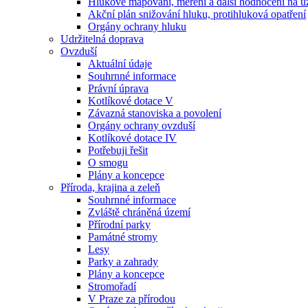
Hlukové mapování, měření a další hodnocení na ú
Akční plán snižování hluku, protihluková opatření
Orgány ochrany hluku
Udržitelná doprava
Ovzduší
Aktuální údaje
Souhrnné informace
Právní úprava
Kotlíkové dotace V
Závazná stanoviska a povolení
Orgány ochrany ovzduší
Kotlíkové dotace IV
Potřebuji řešit
O smogu
Plány a koncepce
Příroda, krajina a zeleň
Souhrnné informace
Zvláště chráněná území
Přírodní parky
Památné stromy
Lesy
Parky a zahrady
Plány a koncepce
Stromořadí
V Praze za přírodou