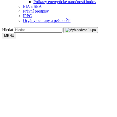
Průkazy energetické náročnosti budov
EIA a SEA
Právní předpisy
IPPC
Orgány ochrany a péče o ŽP
Hledat
MENU