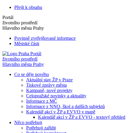
Přejít k obsahu
Portál
životního prostředí
Hlavního města Prahy
Povinně zveřejňované informace
Městské části
Portál
životního prostředí
Hlavního města Prahy
Co se děje nového
Aktuální stav ŽP v Praze
Tiskové zprávy města
Kampaně, nové projekty
Celopražské novinky a aktuality
Informace z MČ
Informace z NNO, škol a dalších subjektů
Kalendář akcí v ŽP a EVVO v mapě
Kalendář akcí v ŽP a EVVO - textový přehled
Něco potřebuji
Potřebuji zařídit