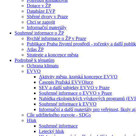
Potřebuji kontaktovat
Dotace v ŽP
Databáze EVP
Sběrné dvory v Praze
Chci se zapojit
Informační materiály
Souhrnné informace o ŽP
Rychlé informace o ŽP v Praze
Publikace Praha životní prostředí - ročenky a další publi
Atlas ŽP
Strategie a koncepce města
Podrobně k tématům
Ochrana klimatu
EVVO
Aktivity města, krajská koncepce EVVO
Časopis Pražská EVVOluce
SEV a další subjekty EVVO v Praze
Souhrnné informace o EVVO v Praze
Nabídka ekologických výukových programů (EV
Souhrnné informace k EVVO
Informační a další materiály pro veřejnost, školy aj
Cíle udržitelného rozvoje - SDGs
Hluk
Souhrnné informace
Letecký hluk