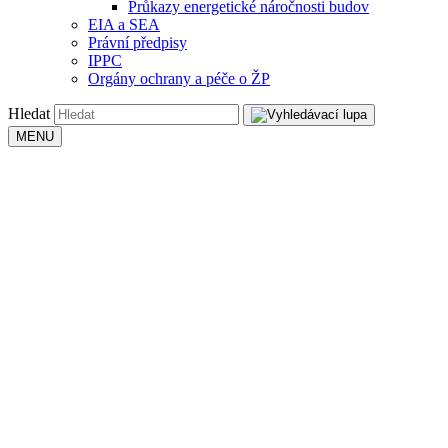
Průkazy energetické náročnosti budov
EIA a SEA
Právní předpisy
IPPC
Orgány ochrany a péče o ŽP
Hledat
MENU