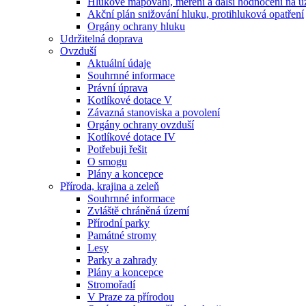
Hlukové mapování, měření a další hodnocení na ú
Akční plán snižování hluku, protihluková opatření
Orgány ochrany hluku
Udržitelná doprava
Ovzduší
Aktuální údaje
Souhrnné informace
Právní úprava
Kotlíkové dotace V
Závazná stanoviska a povolení
Orgány ochrany ovzduší
Kotlíkové dotace IV
Potřebuji řešit
O smogu
Plány a koncepce
Příroda, krajina a zeleň
Souhrnné informace
Zvláště chráněná území
Přírodní parky
Památné stromy
Lesy
Parky a zahrady
Plány a koncepce
Stromořadí
V Praze za přírodou