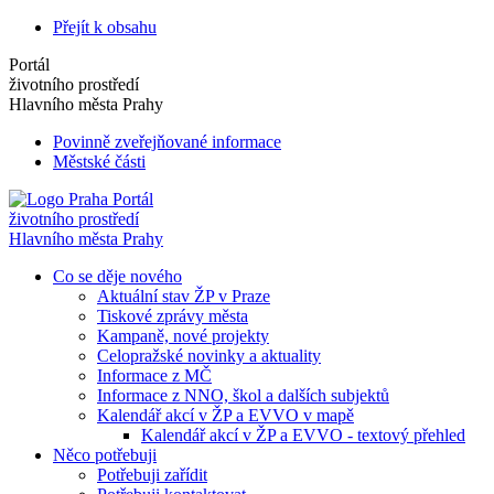
Přejít k obsahu
Portál
životního prostředí
Hlavního města Prahy
Povinně zveřejňované informace
Městské části
Portál
životního prostředí
Hlavního města Prahy
Co se děje nového
Aktuální stav ŽP v Praze
Tiskové zprávy města
Kampaně, nové projekty
Celopražské novinky a aktuality
Informace z MČ
Informace z NNO, škol a dalších subjektů
Kalendář akcí v ŽP a EVVO v mapě
Kalendář akcí v ŽP a EVVO - textový přehled
Něco potřebuji
Potřebuji zařídit