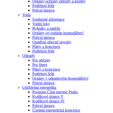
Orgány ochrany přírody a krajiny
Potřebuji řešit
Právní úprava
Voda
Souhrnné informace
Vodní toky
Rybníky a nádrže
Orgány ve vodním hospodářství
Právní úprava
Opatření obecné povahy
Plány a koncepce
Potřebuji řešit
Odpady
Pro občany
Pro firmy
Plány a koncepce
Potřebuji řešit
Orgány v odpadovém hospodářství
Právní úprava
Udržitelná energetika
Program Čistá energie Praha
Kotlíkové dotace V
Kotlíkové dotace IV
Právní úprava
Územní energetická koncepce