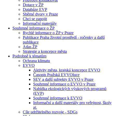
Potřebuji kontaktovat
Dotace v ŽP
Databáze EVP
Sběrné dvory v Praze
Chci se zapojit
Informační materiály
Souhrnné informace o ŽP
Rychlé informace o ŽP v Praze
Publikace Praha životní prostředí - ročenky a další
publikace
Atlas ŽP
Strategie a koncepce města
Podrobně k tématům
Ochrana klimatu
EVVO
Aktivity města, krajská koncepce EVVO
Časopis Pražská EVVOluce
SEV a další subjekty EVVO v Praze
Souhrnné informace o EVVO v Praze
Nabídka ekologických výukových programů
(EVP)
Souhrnné informace k EVVO
Informační a další materiály pro veřejnost, školy
aj.
Cíle udržitelného rozvoje - SDGs