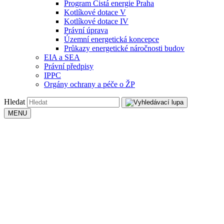
Program Čistá energie Praha
Kotlíkové dotace V
Kotlíkové dotace IV
Právní úprava
Územní energetická koncepce
Průkazy energetické náročnosti budov
EIA a SEA
Právní předpisy
IPPC
Orgány ochrany a péče o ŽP
Hledat
MENU