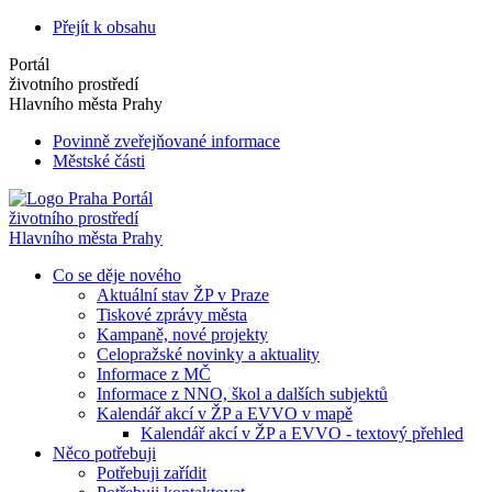
Přejít k obsahu
Portál
životního prostředí
Hlavního města Prahy
Povinně zveřejňované informace
Městské části
Portál
životního prostředí
Hlavního města Prahy
Co se děje nového
Aktuální stav ŽP v Praze
Tiskové zprávy města
Kampaně, nové projekty
Celopražské novinky a aktuality
Informace z MČ
Informace z NNO, škol a dalších subjektů
Kalendář akcí v ŽP a EVVO v mapě
Kalendář akcí v ŽP a EVVO - textový přehled
Něco potřebuji
Potřebuji zařídit