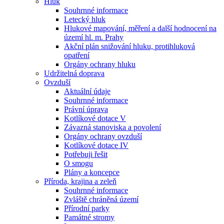
Hluk
Souhrnné informace
Letecký hluk
Hlukové mapování, měření a další hodnocení na
území hl. m. Prahy
Akční plán snižování hluku, protihluková
opatření
Orgány ochrany hluku
Udržitelná doprava
Ovzduší
Aktuální údaje
Souhrnné informace
Právní úprava
Kotlíkové dotace V
Závazná stanoviska a povolení
Orgány ochrany ovzduší
Kotlíkové dotace IV
Potřebuji řešit
O smogu
Plány a koncepce
Příroda, krajina a zeleň
Souhrnné informace
Zvláště chráněná území
Přírodní parky
Památné stromy