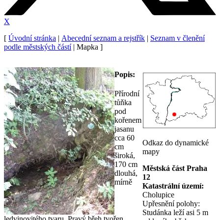
X
[
Úvodní stránka
|
Abecední seznam a rejstřík
|
Seznam v členění
podle městských částí
| Mapka ]
Popis:
Přírodní
tůňka
pod
kořenem
jasanu
cca 60
Odkaz do dynamické
cm
mapy
široká,
170 cm
Městská část Praha
dlouhá,
12
mírně
Katastrální území:
Cholupice
Upřesnění polohy:
Studánka leží asi 5 m
ledvinovitého tvaru. Pravý břeh tvořen