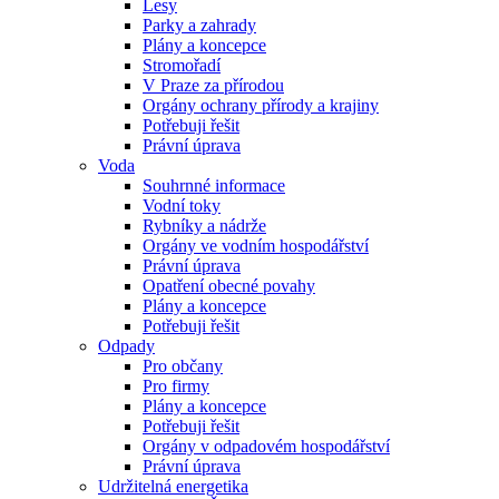
Lesy
Parky a zahrady
Plány a koncepce
Stromořadí
V Praze za přírodou
Orgány ochrany přírody a krajiny
Potřebuji řešit
Právní úprava
Voda
Souhrnné informace
Vodní toky
Rybníky a nádrže
Orgány ve vodním hospodářství
Právní úprava
Opatření obecné povahy
Plány a koncepce
Potřebuji řešit
Odpady
Pro občany
Pro firmy
Plány a koncepce
Potřebuji řešit
Orgány v odpadovém hospodářství
Právní úprava
Udržitelná energetika