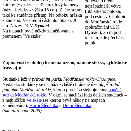
od levého břehu
kořeny (vysoký cca 35 cm), levý kameny
nejzápadnější větve
(náznak zídky - výška 15 cm). Z této strany
Libušského potoka,
také ke studánce přístup. Na odtoku hrázka
pod cestou z Cholupic
z kamenů. Ve střední části hloubka až 20
do Modřanské rokle
cm. Název též
V Dýmači
.
(pokračování ul. K
Na mapách bývá někdy zaměňována s
Dýmači), 25 m pod
pramenem ”Ve skále”.
místem, kde přechází
potok.
Zajímavosti v okolí (chráněná území, naučné stezky, cyklistické
trasy aj.):
Studánka leží v
přírodním parku Modřanská rokle-Cholupice
.
Nedaleko studánky se nachází zvláště chráněné území,
přírodní
památka Modřanská rokle
, kterou prochází stejnojmenná
naučná
stezka Modřanská rokle
. V okolí se nachází řada dalších studánek –
z nejbližších
Ve skále
(se kterou bývá někdy na mapách
zaměňována),
Horní Štěpánka
a
Dolní Štěpánka
.
(aktualizováno 2005)