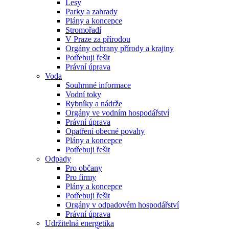
Lesy
Parky a zahrady
Plány a koncepce
Stromořadí
V Praze za přírodou
Orgány ochrany přírody a krajiny
Potřebuji řešit
Právní úprava
Voda
Souhrnné informace
Vodní toky
Rybníky a nádrže
Orgány ve vodním hospodářství
Právní úprava
Opatření obecné povahy
Plány a koncepce
Potřebuji řešit
Odpady
Pro občany
Pro firmy
Plány a koncepce
Potřebuji řešit
Orgány v odpadovém hospodářství
Právní úprava
Udržitelná energetika