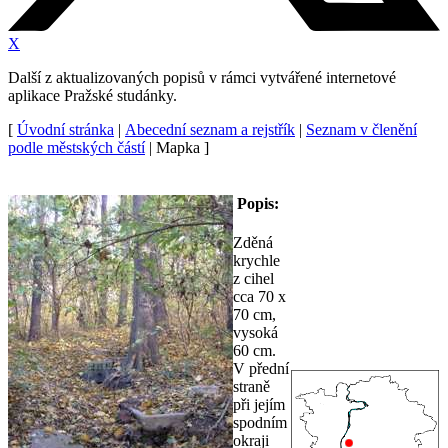
X
Další z aktualizovaných popisů v rámci vytvářené internetové
aplikace Pražské studánky.
[
Úvodní stránka
|
Abecední seznam a rejstřík
|
Seznam v členění
podle městských částí
| Mapka ]
Popis:
Zděná
krychle
z cihel
cca 70 x
70 cm,
vysoká
60 cm.
V přední
straně
při jejím
spodním
okraji