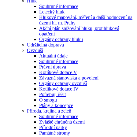
Hluk
Souhrnné informace
Letecký hluk
Hlukové mapování, měření a další hodnocení na
území hl. m. Prahy
Akční plán snižování hluku, protihluková
opatření
Orgány ochrany hluku
Udržitelná doprava
Ovzduší
Aktuální údaje
Souhrnné informace
Právní úprava
Kotlíkové dotace V
Závazná stanoviska a povolení
Orgány ochrany ovzduší
Kotlíkové dotace IV
Potřebuji řešit
O smogu
Plány a koncepce
Příroda, krajina a zeleň
Souhrnné informace
Zvláště chráněná území
Přírodní parky
Památné stromy