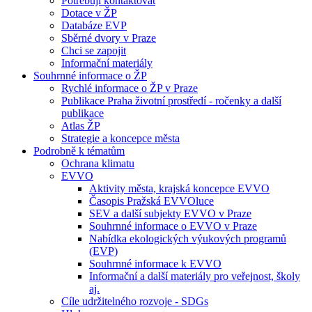
Potřebuji kontaktovat
Dotace v ŽP
Databáze EVP
Sběrné dvory v Praze
Chci se zapojit
Informační materiály
Souhrnné informace o ŽP
Rychlé informace o ŽP v Praze
Publikace Praha životní prostředí - ročenky a další
publikace
Atlas ŽP
Strategie a koncepce města
Podrobně k tématům
Ochrana klimatu
EVVO
Aktivity města, krajská koncepce EVVO
Časopis Pražská EVVOluce
SEV a další subjekty EVVO v Praze
Souhrnné informace o EVVO v Praze
Nabídka ekologických výukových programů
(EVP)
Souhrnné informace k EVVO
Informační a další materiály pro veřejnost, školy
aj.
Cíle udržitelného rozvoje - SDGs