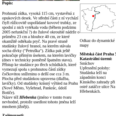
Popis:
Prohnutá zídka, vysoká 115 cm, vystavěná z
opukových desek. Ve střední části z ní vychází
čtyři růžicovitě uspořádané kovové trubky, ze
spodní z nich vytékala voda (během podzimu
2005 nefunkční ?) do žulové okrouhlé nádrže o
průměru 23 cm a hloubce 40 cm, ze které
Odkaz do dynamické
okamžitě odtékala pryč. Na pravé straně
mapy
studánky žulový hranol, na kterém stávala
socha dívky (“Petruška“). Zídka pak ještě
Městská část Praha 
pokračuje přímým úsekem, na kterém lavičky
Katastrální území:
(dnes v technicky poměrně špatném stavu).
Smíchov
Přístup ke studánce po třech schůdkách, které
Upřesnění polohy:
vymezují spolu s prohnutou částí zídky
Studánka leží na
čočkovitou sníženinu o delší ose cca 3 m.
západním konci
Plocha před studánkou upravena (dlažba,
Kinského zahrady při
lavičky). Od studánky krásný výhled na Prahu
ostré zatáčce ulice Na
(Nové Město, Vyšehrad, Pankrác, údolí
Hřebenkách.
Botiče).
Název též
Hřebenka
(jméno v tomto tvaru
nevhodné, protože usedlost tohoto jména leží
mnohem jižněji).
Zajímavosti: