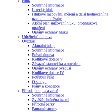
Hluk
Souhrnné informace
Letecký hluk
Hlukové mapování, měření a další hodnocení na
území hl. m. Prahy
Akční plán snižování hluku, protihluková
opatření
Orgány ochrany hluku
Udržitelná doprava
Ovzduší
Aktuální údaje
Souhrnné informace
Právní úprava
Kotlíkové dotace V
Závazná stanoviska a povolení
Orgány ochrany ovzduší
Kotlíkové dotace IV
Potřebuji řešit
O smogu
Plány a koncepce
Příroda, krajina a zeleň
Souhrnné informace
Zvláště chráněná území
Přírodní parky
Památné stromy