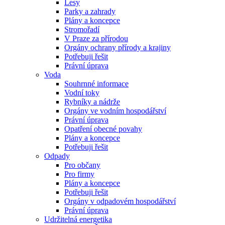
Lesy
Parky a zahrady
Plány a koncepce
Stromořadí
V Praze za přírodou
Orgány ochrany přírody a krajiny
Potřebuji řešit
Právní úprava
Voda
Souhrnné informace
Vodní toky
Rybníky a nádrže
Orgány ve vodním hospodářství
Právní úprava
Opatření obecné povahy
Plány a koncepce
Potřebuji řešit
Odpady
Pro občany
Pro firmy
Plány a koncepce
Potřebuji řešit
Orgány v odpadovém hospodářství
Právní úprava
Udržitelná energetika