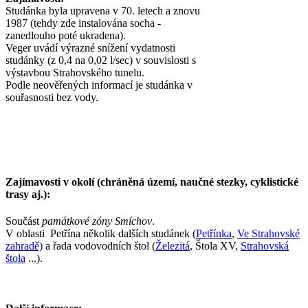
Studánka byla upravena v 70. letech a znovu
1987 (tehdy zde instalována socha -
zanedlouho poté ukradena).
Veger uvádí výrazné snížení vydatnosti
studánky (z 0,4 na 0,02 l/sec) v souvislosti s
výstavbou Strahovského tunelu.
Podle neověřených informací je studánka v
souřasnosti bez vody.
Zajímavosti v okolí (chráněná území, naučné stezky, cyklistické
trasy aj.):
Součást
památkové zóny Smíchov
.
V oblasti Petřína několik dalších studánek (
Petřínka
,
Ve Strahovské
zahradě)
a řada vodovodních štol (
Železitá
, Štola XV,
Strahovská
štola
...).