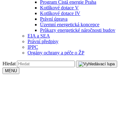
Program Čistá energie Praha
Kotlíkové dotace V
Kotlíkové dotace IV
Právní úprava
Územní energetická koncepce
Průkazy energetické náročnosti budov
EIA a SEA
Právní předpisy
IPPC
Orgány ochrany a péče o ŽP
Hledat
MENU