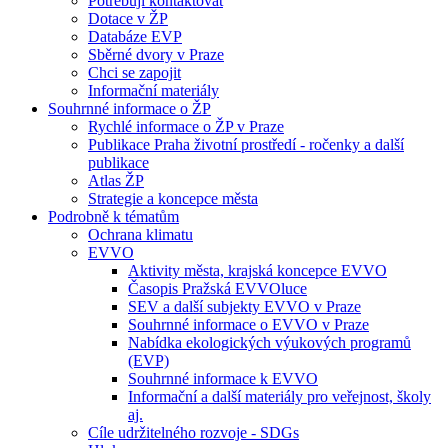
Potřebuji kontaktovat
Dotace v ŽP
Databáze EVP
Sběrné dvory v Praze
Chci se zapojit
Informační materiály
Souhrnné informace o ŽP
Rychlé informace o ŽP v Praze
Publikace Praha životní prostředí - ročenky a další
publikace
Atlas ŽP
Strategie a koncepce města
Podrobně k tématům
Ochrana klimatu
EVVO
Aktivity města, krajská koncepce EVVO
Časopis Pražská EVVOluce
SEV a další subjekty EVVO v Praze
Souhrnné informace o EVVO v Praze
Nabídka ekologických výukových programů
(EVP)
Souhrnné informace k EVVO
Informační a další materiály pro veřejnost, školy
aj.
Cíle udržitelného rozvoje - SDGs