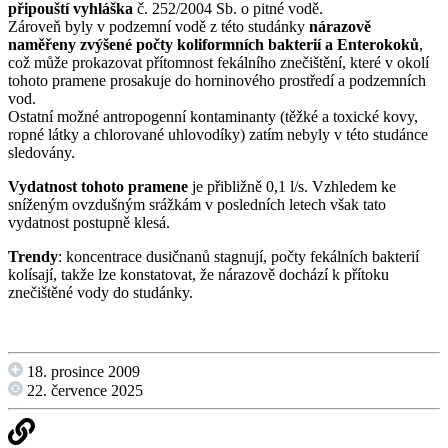
připouští vyhláška
č. 252/2004 Sb. o pitné vodě.
Zároveň byly v podzemní vodě z této studánky
nárazově
naměřeny zvýšené počty koliformních bakterií a Enterokoků
,
což může prokazovat přítomnost fekálního znečištění, které v okolí
tohoto pramene prosakuje do horninového prostředí a podzemních
vod.
Ostatní možné antropogenní kontaminanty (těžké a toxické kovy,
ropné látky a chlorované uhlovodíky) zatím nebyly v této studánce
sledovány.
Vydatnost tohoto pramene
je přibližně 0,1 l/s. Vzhledem ke
sníženým ovzdušným srážkám v posledních letech však tato
vydatnost postupně klesá.
Trendy
: koncentrace dusičnanů stagnují, počty fekálních bakterií
kolísají, takže lze konstatovat, že nárazově dochází k přítoku
znečištěné vody do studánky.
18. prosince 2009
22. července 2025