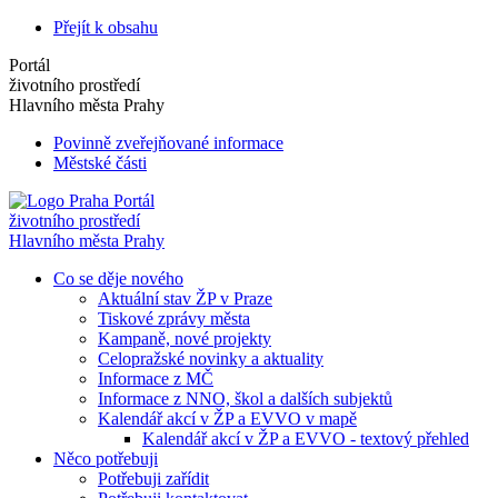
Přejít k obsahu
Portál
životního prostředí
Hlavního města Prahy
Povinně zveřejňované informace
Městské části
Portál
životního prostředí
Hlavního města Prahy
Co se děje nového
Aktuální stav ŽP v Praze
Tiskové zprávy města
Kampaně, nové projekty
Celopražské novinky a aktuality
Informace z MČ
Informace z NNO, škol a dalších subjektů
Kalendář akcí v ŽP a EVVO v mapě
Kalendář akcí v ŽP a EVVO - textový přehled
Něco potřebuji
Potřebuji zařídit