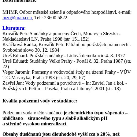
Další informace:
MHMP, Odbor městské zeleně a odpadového hospodářství, e-mail:
mzo@praha.eu
, Tel.: 23600 5822.
Literatura
:
Kovařík Petr: Studánky a prameny Čech, Moravy a Slezska -
Nakladatelství LN, Praha 1998 (str. 151,152)
Kváčková Radka, Kovařík Petr: Pátrání po pražských pramenech -
Svobodné slovo 30. 12. 1984
Ureš Eduard: Pražské studánky - Lidová demokracie 4. 8. 1977
Ureš Eduard: Studánky Velké Prahy - Portál č. 32, Praha 1987 (str.
22)
Veger Jaromír: Prameny a vodovodní štoly na území Prahy - VÚV
T.G.Masaryka, Praha 1993 (str. 20, 29, 67)
Zavřel Jan: Vody podzemní a povrchové – In: Zavřel Jan a kol. -
Pražský vrch Petřín – Paseka, Praha a Litomyšl 2001 (str. 18)
Kvalita podzemní vody ve studánce:
Podzemní voda v této studánce
je chemického typu vápenato –
uhličitano – síranového typu s slabě alkalickým pH
a středně vysokou mineralizací
.
Obsahy dusičnanů jsou dlouhodobě vyšší cca o 20%, než