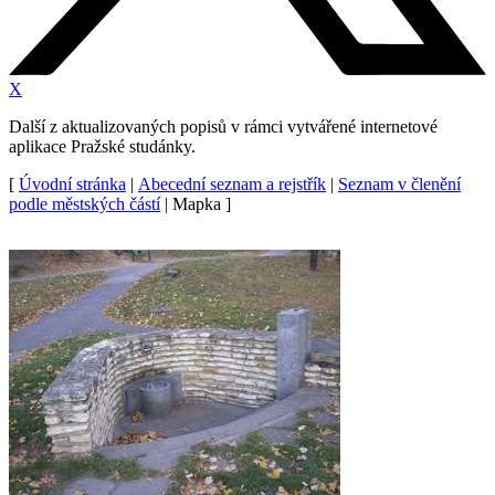
X
Další z aktualizovaných popisů v rámci vytvářené internetové
aplikace Pražské studánky.
[
Úvodní stránka
|
Abecední seznam a rejstřík
|
Seznam v členění
podle městských částí
| Mapka ]