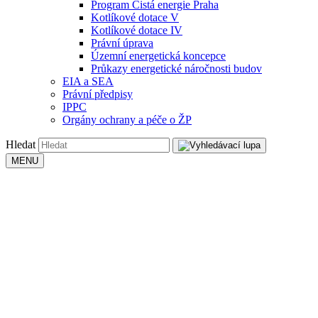
Program Čistá energie Praha
Kotlíkové dotace V
Kotlíkové dotace IV
Právní úprava
Územní energetická koncepce
Průkazy energetické náročnosti budov
EIA a SEA
Právní předpisy
IPPC
Orgány ochrany a péče o ŽP
Hledat
MENU