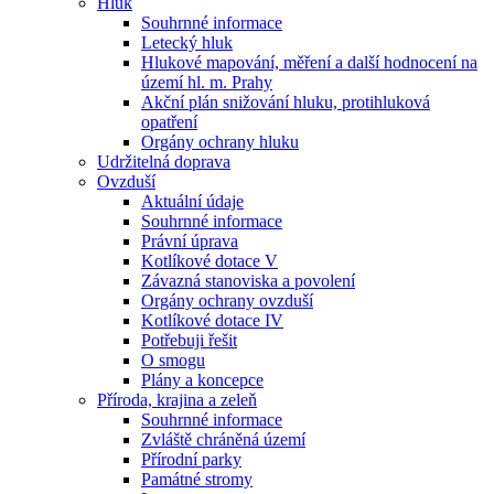
Hluk
Souhrnné informace
Letecký hluk
Hlukové mapování, měření a další hodnocení na
území hl. m. Prahy
Akční plán snižování hluku, protihluková
opatření
Orgány ochrany hluku
Udržitelná doprava
Ovzduší
Aktuální údaje
Souhrnné informace
Právní úprava
Kotlíkové dotace V
Závazná stanoviska a povolení
Orgány ochrany ovzduší
Kotlíkové dotace IV
Potřebuji řešit
O smogu
Plány a koncepce
Příroda, krajina a zeleň
Souhrnné informace
Zvláště chráněná území
Přírodní parky
Památné stromy