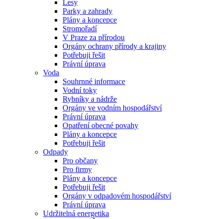
Lesy
Parky a zahrady
Plány a koncepce
Stromořadí
V Praze za přírodou
Orgány ochrany přírody a krajiny
Potřebuji řešit
Právní úprava
Voda
Souhrnné informace
Vodní toky
Rybníky a nádrže
Orgány ve vodním hospodářství
Právní úprava
Opatření obecné povahy
Plány a koncepce
Potřebuji řešit
Odpady
Pro občany
Pro firmy
Plány a koncepce
Potřebuji řešit
Orgány v odpadovém hospodářství
Právní úprava
Udržitelná energetika