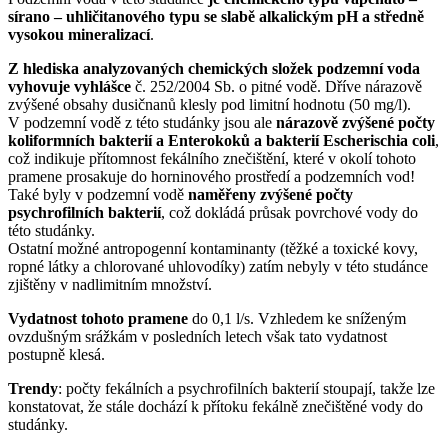
sírano – uhličitanového typu se slabě alkalickým pH a středně
vysokou mineralizací
.
Z hlediska analyzovaných chemických složek podzemní voda
vyhovuje vyhlášce
č. 252/2004 Sb. o pitné vodě. Dříve nárazově
zvýšené obsahy dusičnanů klesly pod limitní hodnotu (50 mg/l).
V podzemní vodě z této studánky jsou ale
nárazově zvýšené počty
koliformních bakterií a Enterokoků a bakterií Escherischia coli
,
což indikuje přítomnost fekálního znečištění, které v okolí tohoto
pramene prosakuje do horninového prostředí a podzemních vod!
Také byly v podzemní vodě
naměřeny zvýšené počty
psychrofilních bakterií
, což dokládá průsak povrchové vody do
této studánky.
Ostatní možné antropogenní kontaminanty (těžké a toxické kovy,
ropné látky a chlorované uhlovodíky) zatím nebyly v této studánce
zjištěny v nadlimitním množství.
Vydatnost tohoto pramene
do 0,1 l/s. Vzhledem ke sníženým
ovzdušným srážkám v posledních letech však tato vydatnost
postupně klesá.
Trendy
: počty fekálních a psychrofilních bakterií stoupají, takže lze
konstatovat, že stále dochází k přítoku fekálně znečištěné vody do
studánky.