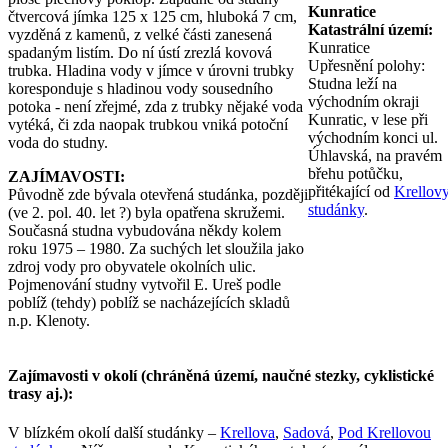
Kunratice
čtvercová jímka 125 x 125 cm, hluboká 7 cm,
Katastrální území:
vyzděná z kamenů, z velké části zanesená
Kunratice
spadaným listím. Do ní ústí zrezlá kovová
Upřesnění polohy:
trubka. Hladina vody v jímce v úrovni trubky
Studna leží na
koresponduje s hladinou vody sousedního
východním okraji
potoka - není zřejmé, zda z trubky nějaké voda
Kunratic, v lese při
vytéká, či zda naopak trubkou vniká potoční
východním konci ul.
voda do studny.
Úhlavská, na pravém
břehu potůčku,
ZAJÍMAVOSTI:
přitékající od
Krellov
Původně zde bývala otevřená studánka, později
studánky
.
(ve 2. pol. 40. let ?) byla opatřena skružemi.
Současná studna vybudována někdy kolem
roku 1975 – 1980. Za suchých let sloužila jako
zdroj vody pro obyvatele okolních ulic.
Pojmenování studny vytvořil E. Ureš podle
poblíž (tehdy) poblíž se nacházejících skladů
n.p. Klenoty.
Zajímavosti v okolí (chráněná území, naučné stezky, cyklistické
trasy aj.):
V blízkém okolí další studánky –
Krellova
,
Sadová
,
Pod Krellovou