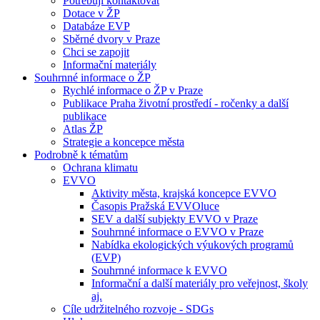
Potřebuji kontaktovat
Dotace v ŽP
Databáze EVP
Sběrné dvory v Praze
Chci se zapojit
Informační materiály
Souhrnné informace o ŽP
Rychlé informace o ŽP v Praze
Publikace Praha životní prostředí - ročenky a další
publikace
Atlas ŽP
Strategie a koncepce města
Podrobně k tématům
Ochrana klimatu
EVVO
Aktivity města, krajská koncepce EVVO
Časopis Pražská EVVOluce
SEV a další subjekty EVVO v Praze
Souhrnné informace o EVVO v Praze
Nabídka ekologických výukových programů
(EVP)
Souhrnné informace k EVVO
Informační a další materiály pro veřejnost, školy
aj.
Cíle udržitelného rozvoje - SDGs