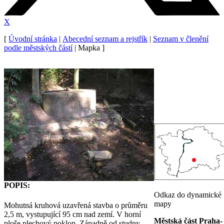
X
[
Úvodní stránka
|
Abecední seznam a rejstřík
|
Seznam v členění
podle městských částí
| Mapka ]
POPIS:
Odkaz do dynamické
mapy
Mohutná kruhová uzavřená stavba o průměru
2,5 m, vystupující 95 cm nad zemí. V horní
Městská část Praha-
ploše plechový poklop. Západně od studny