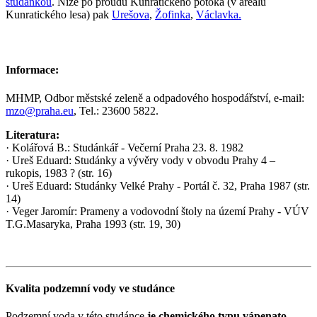
studánkou
. Níže po proudu Kunratického potoka (v areálu
Kunratického lesa) pak
Urešova
,
Žofinka
,
Václavka.
Informace:
MHMP, Odbor městské zeleně a odpadového hospodářství, e-mail:
mzo@praha.eu
, Tel.: 23600 5822.
Literatura:
· Kolářová B.: Studánkář - Večerní Praha 23. 8. 1982
· Ureš Eduard: Studánky a vývěry vody v obvodu Prahy 4 –
rukopis, 1983 ? (str. 16)
· Ureš Eduard: Studánky Velké Prahy - Portál č. 32, Praha 1987 (str.
14)
· Veger Jaromír: Prameny a vodovodní štoly na území Prahy - VÚV
T.G.Masaryka, Praha 1993 (str. 19, 30)
Kvalita podzemní vody ve studánce
Podzemní voda v této studánce
je chemického typu vápenato –