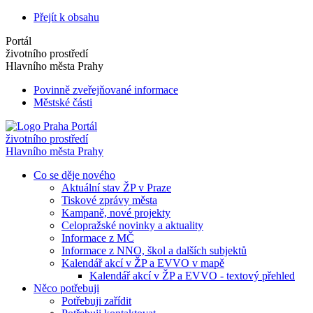
Přejít k obsahu
Portál
životního prostředí
Hlavního města Prahy
Povinně zveřejňované informace
Městské části
Portál
životního prostředí
Hlavního města Prahy
Co se děje nového
Aktuální stav ŽP v Praze
Tiskové zprávy města
Kampaně, nové projekty
Celopražské novinky a aktuality
Informace z MČ
Informace z NNO, škol a dalších subjektů
Kalendář akcí v ŽP a EVVO v mapě
Kalendář akcí v ŽP a EVVO - textový přehled
Něco potřebuji
Potřebuji zařídit