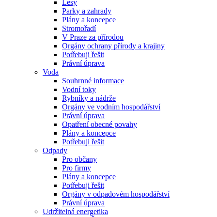
Lesy
Parky a zahrady
Plány a koncepce
Stromořadí
V Praze za přírodou
Orgány ochrany přírody a krajiny
Potřebuji řešit
Právní úprava
Voda
Souhrnné informace
Vodní toky
Rybníky a nádrže
Orgány ve vodním hospodářství
Právní úprava
Opatření obecné povahy
Plány a koncepce
Potřebuji řešit
Odpady
Pro občany
Pro firmy
Plány a koncepce
Potřebuji řešit
Orgány v odpadovém hospodářství
Právní úprava
Udržitelná energetika