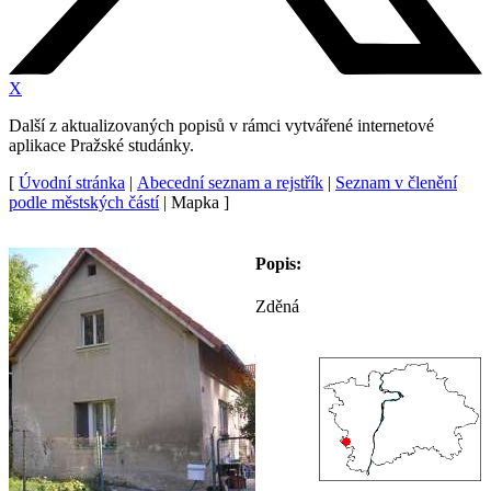
X
Další z aktualizovaných popisů v rámci vytvářené internetové
aplikace Pražské studánky.
[
Úvodní stránka
|
Abecední seznam a rejstřík
|
Seznam v členění
podle městských částí
| Mapka ]
Popis:
Zděná