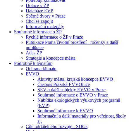
Potřebuji kontaktovat
Dotace v ŽP
Databáze EVP
Sběrné dvory v Praze
Chci se zapojit
Informační materiály
Souhrnné informace o ŽP
Rychlé informace o ŽP v Praze
Publikace Praha životní prostředí - ročenky a další
publikace
Atlas ŽP
Strategie a koncepce města
Podrobně k tématům
Ochrana klimatu
EVVO
Aktivity města, krajská koncepce EVVO
Časopis Pražská EVVOluce
SEV a další subjekty EVVO v Praze
Souhrnné informace o EVVO v Praze
Nabídka ekologických výukových programů
(EVP)
Souhrnné informace k EVVO
Informační a další materiály pro veřejnost, školy
aj.
Cíle udržitelného rozvoje - SDGs