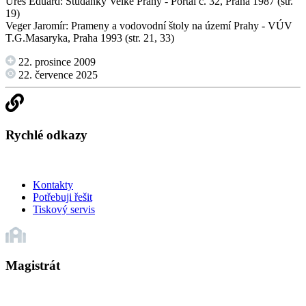
Ureš Eduard: Studánky Velké Prahy - Portál č. 32, Praha 1987 (str.
19)
Veger Jaromír: Prameny a vodovodní štoly na území Prahy - VÚV
T.G.Masaryka, Praha 1993 (str. 21, 33)
22. prosince 2009
22. července 2025
Rychlé odkazy
Kontakty
Potřebuji řešit
Tiskový servis
Magistrát