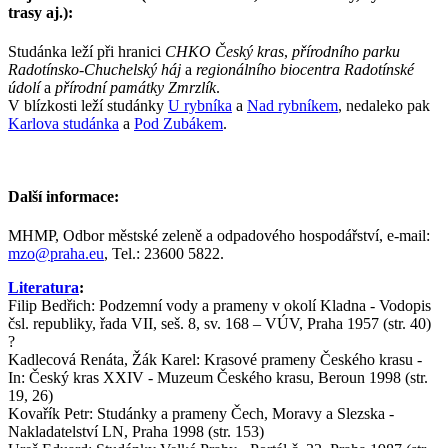
trasy aj.):
Studánka leží při hranici
CHKO Český kras
,
přírodního parku
Radotínsko-Chuchelský háj
a
regionálního biocentra Radotínské
údolí
a
přírodní památky Zmrzlík
.
V blízkosti leží studánky
U rybníka
a
Nad rybníkem
, nedaleko pak
Karlova studánka
a
Pod Zubákem
.
Další informace:
MHMP, Odbor městské zeleně a odpadového hospodářství, e-mail:
mzo@praha.eu
, Tel.: 23600 5822.
Literatura
:
Filip Bedřich: Podzemní vody a prameny v okolí Kladna - Vodopis
čsl. republiky, řada VII, seš. 8, sv. 168 – VÚV, Praha 1957 (str. 40)
?
Kadlecová Renáta, Žák Karel: Krasové prameny Českého krasu -
In: Český kras XXIV - Muzeum Českého krasu, Beroun 1998 (str.
19, 26)
Kovařík Petr: Studánky a prameny Čech, Moravy a Slezska -
Nakladatelství LN, Praha 1998 (str. 153)