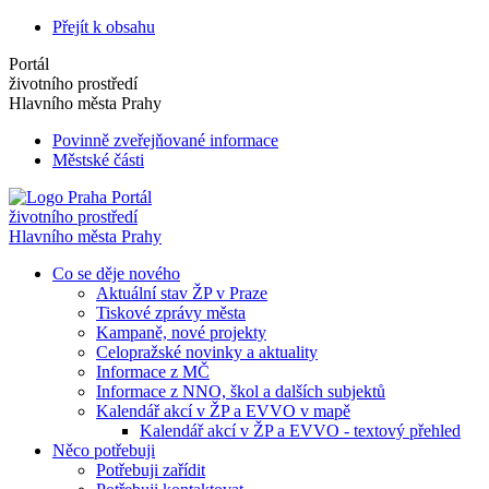
Přejít k obsahu
Portál
životního prostředí
Hlavního města Prahy
Povinně zveřejňované informace
Městské části
Portál
životního prostředí
Hlavního města Prahy
Co se děje nového
Aktuální stav ŽP v Praze
Tiskové zprávy města
Kampaně, nové projekty
Celopražské novinky a aktuality
Informace z MČ
Informace z NNO, škol a dalších subjektů
Kalendář akcí v ŽP a EVVO v mapě
Kalendář akcí v ŽP a EVVO - textový přehled
Něco potřebuji
Potřebuji zařídit