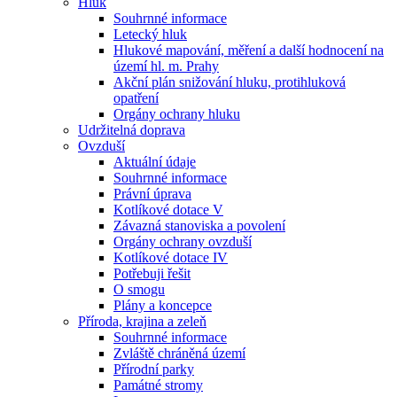
Hluk
Souhrnné informace
Letecký hluk
Hlukové mapování, měření a další hodnocení na
území hl. m. Prahy
Akční plán snižování hluku, protihluková
opatření
Orgány ochrany hluku
Udržitelná doprava
Ovzduší
Aktuální údaje
Souhrnné informace
Právní úprava
Kotlíkové dotace V
Závazná stanoviska a povolení
Orgány ochrany ovzduší
Kotlíkové dotace IV
Potřebuji řešit
O smogu
Plány a koncepce
Příroda, krajina a zeleň
Souhrnné informace
Zvláště chráněná území
Přírodní parky
Památné stromy