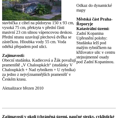
Odkaz do dynamické
mapy
Městská část Praha-
stavbička z cihel na půdorysu 150 x 93 cm,
Řeporyje
vysoká 75 cm, překryta v přední části
Katastrální území:
masivní 23 cm silnou vápencovou deskou.
Zadní Kopanina
Přední stranu uzavírají plechová dvířka se
Upřesnění polohy:
zástrčkou. Hloubka vody 55 cm. Voda
Studánka leží pod
odtéká přepadem pod ulici.
malým rybníčkem na
křižovatce ulic v centru
Zajímavosti:
stejnojmenné osady
Obecní studánka. Kadlecová a Žák považují
pod Zadní Kopaninou.
prameniště „V Chaloupkách“ (studánky V
Chaloupkách + Nad rybníkem + U rybníka)
za jedno z nejvýznamnějších pramenišť v
Českém krasu.
Aktualizace březen 2010
Zajímavosti v okolí (chráněná území, naučné stezky, cyklistické