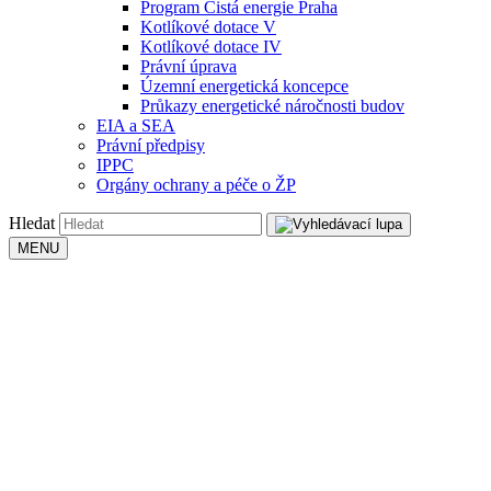
Program Čistá energie Praha
Kotlíkové dotace V
Kotlíkové dotace IV
Právní úprava
Územní energetická koncepce
Průkazy energetické náročnosti budov
EIA a SEA
Právní předpisy
IPPC
Orgány ochrany a péče o ŽP
Hledat
MENU