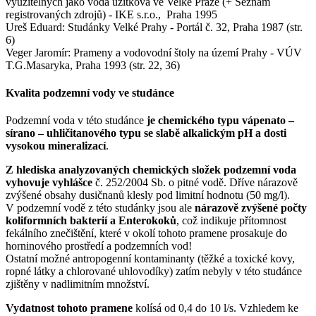
využitelných jako voda užitková ve Velké Praze (+ Seznam
registrovaných zdrojů) - IKE s.r.o., Praha 1995
Ureš Eduard: Studánky Velké Prahy - Portál č. 32, Praha 1987 (str.
6)
Veger Jaromír: Prameny a vodovodní štoly na území Prahy - VÚV
T.G.Masaryka, Praha 1993 (str. 22, 36)
Kvalita podzemní vody ve studánce
Podzemní voda v této studánce
je chemického typu vápenato –
sírano – uhličitanového typu se slabě alkalickým pH a dosti
vysokou mineralizací
.
Z hlediska analyzovaných chemických složek podzemní voda
vyhovuje vyhlášce
č. 252/2004 Sb. o pitné vodě. Dříve nárazově
zvýšené obsahy dusičnanů klesly pod limitní hodnotu (50 mg/l).
V podzemní vodě z této studánky jsou ale
nárazově zvýšené počty
koliformních bakterií a Enterokoků
, což indikuje přítomnost
fekálního znečištění, které v okolí tohoto pramene prosakuje do
horninového prostředí a podzemních vod!
Ostatní možné antropogenní kontaminanty (těžké a toxické kovy,
ropné látky a chlorované uhlovodíky) zatím nebyly v této studánce
zjištěny v nadlimitním množství.
Vydatnost tohoto pramene
kolísá od 0,4 do 10 l/s. Vzhledem ke