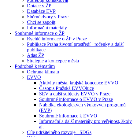
Potřebuji kontaktovat
Dotace v ŽP
Databáze EVP
Sběrné dvory v Praze
Chci se zapojit
Informační materiály
Souhrnné informace o ŽP
Rychlé informace o ŽP v Praze
Publikace Praha životní prostředí - ročenky a další
publikace
Atlas ŽP
Strategie a koncepce města
Podrobně k tématům
Ochrana klimatu
EVVO
Aktivity města, krajská koncepce EVVO
Časopis Pražská EVVOluce
SEV a další subjekty EVVO v Praze
Souhrnné informace o EVVO v Praze
Nabídka ekologických výukových programů
(EVP)
Souhrnné informace k EVVO
Informační a další materiály pro veřejnost, školy
aj.
Cíle udržitelného rozvoje - SDGs