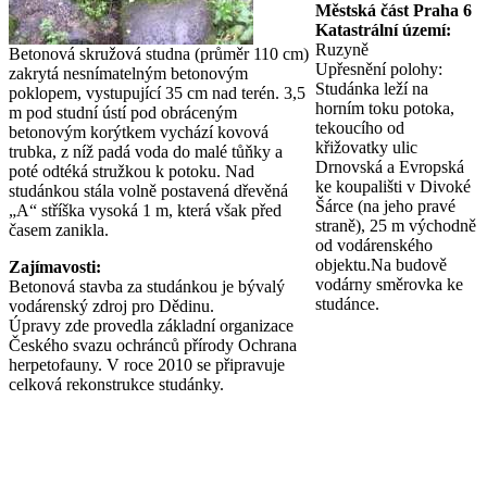
Městská část Praha 6
Katastrální území:
Ruzyně
Betonová skružová studna (průměr 110 cm)
Upřesnění polohy:
zakrytá nesnímatelným betonovým
Studánka leží na
poklopem, vystupující 35 cm nad terén. 3,5
horním toku potoka,
m pod studní ústí pod obráceným
tekoucího od
betonovým korýtkem vychází kovová
křižovatky ulic
trubka, z níž padá voda do malé tůňky a
Drnovská a Evropská
poté odtéká stružkou k potoku. Nad
ke koupališti v Divoké
studánkou stála volně postavená dřevěná
Šárce (na jeho pravé
„A“ stříška vysoká 1 m, která však před
straně), 25 m východně
časem zanikla.
od vodárenského
objektu.Na budově
Zajímavosti:
vodárny směrovka ke
Betonová stavba za studánkou je bývalý
studánce.
vodárenský zdroj pro Dědinu.
Úpravy zde provedla základní organizace
Českého svazu ochránců přírody Ochrana
herpetofauny. V roce 2010 se připravuje
celková rekonstrukce studánky.