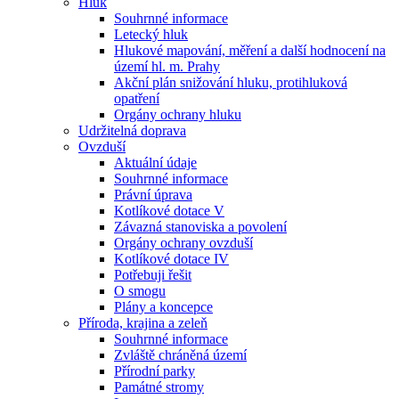
Hluk
Souhrnné informace
Letecký hluk
Hlukové mapování, měření a další hodnocení na
území hl. m. Prahy
Akční plán snižování hluku, protihluková
opatření
Orgány ochrany hluku
Udržitelná doprava
Ovzduší
Aktuální údaje
Souhrnné informace
Právní úprava
Kotlíkové dotace V
Závazná stanoviska a povolení
Orgány ochrany ovzduší
Kotlíkové dotace IV
Potřebuji řešit
O smogu
Plány a koncepce
Příroda, krajina a zeleň
Souhrnné informace
Zvláště chráněná území
Přírodní parky
Památné stromy