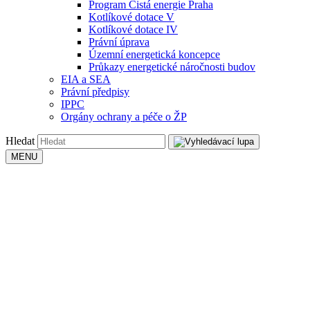
Program Čistá energie Praha
Kotlíkové dotace V
Kotlíkové dotace IV
Právní úprava
Územní energetická koncepce
Průkazy energetické náročnosti budov
EIA a SEA
Právní předpisy
IPPC
Orgány ochrany a péče o ŽP
Hledat
MENU