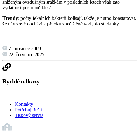
sníženým ovzdušným srážkám v posledních letech však tato
vydatnost postupně klesá.
Trendy
: počty fekálních bakterií kolísají, takže je nutno konstatovat,
že nárazově dochází k přítoku znečištěné vody do studánky.
7. prosince 2009
22. července 2025
Rychlé odkazy
Kontakty
Potřebuji řešit
Tiskový servis