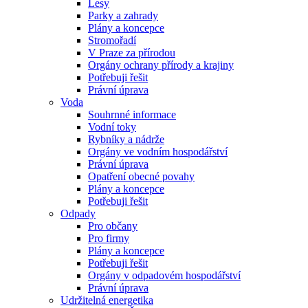
Lesy
Parky a zahrady
Plány a koncepce
Stromořadí
V Praze za přírodou
Orgány ochrany přírody a krajiny
Potřebuji řešit
Právní úprava
Voda
Souhrnné informace
Vodní toky
Rybníky a nádrže
Orgány ve vodním hospodářství
Právní úprava
Opatření obecné povahy
Plány a koncepce
Potřebuji řešit
Odpady
Pro občany
Pro firmy
Plány a koncepce
Potřebuji řešit
Orgány v odpadovém hospodářství
Právní úprava
Udržitelná energetika