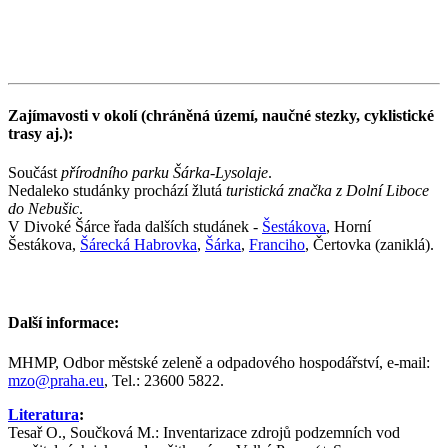
Zajímavosti v okolí (chráněná území, naučné stezky, cyklistické
trasy aj.):
Součást
přírodního parku Šárka-Lysolaje
.
Nedaleko studánky prochází žlutá
turistická značka z Dolní Liboce
do Nebušic
.
V Divoké Šárce řada dalších studánek -
Šestákova
, Horní
Šestákova,
Šárecká Habrovka
,
Šárka
,
Franciho
, Čertovka (zaniklá).
Další informace:
MHMP, Odbor městské zeleně a odpadového hospodářství, e-mail:
mzo@praha.eu
, Tel.: 23600 5822.
Literatura
:
Tesař O., Součková M.: Inventarizace zdrojů podzemních vod