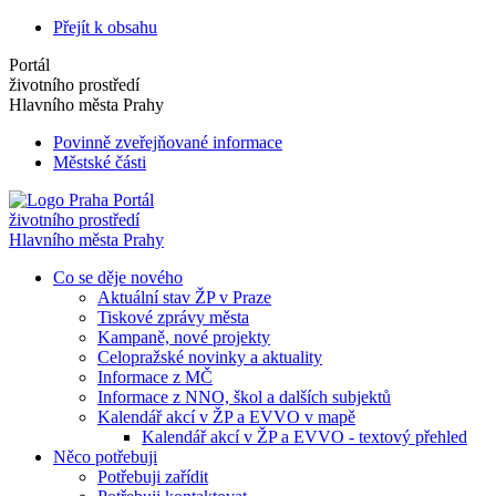
Přejít k obsahu
Portál
životního prostředí
Hlavního města Prahy
Povinně zveřejňované informace
Městské části
Portál
životního prostředí
Hlavního města Prahy
Co se děje nového
Aktuální stav ŽP v Praze
Tiskové zprávy města
Kampaně, nové projekty
Celopražské novinky a aktuality
Informace z MČ
Informace z NNO, škol a dalších subjektů
Kalendář akcí v ŽP a EVVO v mapě
Kalendář akcí v ŽP a EVVO - textový přehled
Něco potřebuji
Potřebuji zařídit