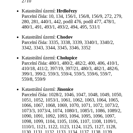
2710
Katastrální území:
Hrdlořezy
Parcelní čísla: 10, 134, 156/1, 156/8, 156/9, 272, 279,
280, 281, 440/1, 442, podíl 476, podíl 477, 478/1,
480/1, 491, 493/1, 493/2, 494, 495, 531/1
Katastrální území:
Chodov
Parcelní čísla: 3335, 3338, 3339, 3340/1, 3340/2,
3342, 3343, 3344, 3345, 3346, 3352
Katastrální území:
Cholupice
Parcelní čísla: 480/1, 480/2, 482/2, 400, 406, 410/1,
410/18, 411/2, 397/19, 397/21, 480/3, 482/1, 482/6,
399/1, 399/2, 559/3, 559/4, 559/5, 559/6, 559/7,
559/8, 559/9
Katastrální území:
Jinonice
Parcelní čísla: 1028/2, 1046, 1047, 1048, 1049, 1050,
1051, 1052, 1053/1, 1061, 1062, 1063, 1064, 1065,
1066, 1067, 1068, 1069, 1070, 1071, 1072, 1073/2,
1073/3, 1073/4, 1074, 1080/1, 1085/1, 1086, 1089/2,
1090, 1091, 1092, 1093, 1094, 1095, 1096, 1097,
1098, 1099, 1104, 1105, 1106, 1107, 1108, 1109/1,
1110/1, 1121, 1122, 1123, 1124, 1125, 1127, 1128,
1130, 1131, 1132, 1133, 1134, 1137, 1138, 1139,