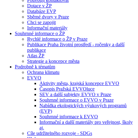
Potřebuji kontaktovat
Dotace v ŽP
Databáze EVP
Sběrné dvory v Praze
Chci se zapojit
Informační materiály
Souhrnné informace o ŽP
Rychlé informace o ŽP v Praze
Publikace Praha životní prostředí - ročenky a další
publikace
Atlas ŽP
Strategie a koncepce města
Podrobně k tématům
Ochrana klimatu
EVVO
Aktivity města, krajská koncepce EVVO
Časopis Pražská EVVOluce
SEV a další subjekty EVVO v Praze
Souhrnné informace o EVVO v Praze
Nabídka ekologických výukových programů
(EVP)
Souhrnné informace k EVVO
Informační a další materiály pro veřejnost, školy
aj.
Cíle udržitelného rozvoje - SDGs