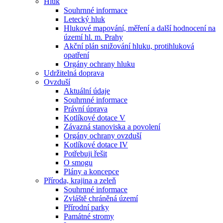
Hluk
Souhrnné informace
Letecký hluk
Hlukové mapování, měření a další hodnocení na
území hl. m. Prahy
Akční plán snižování hluku, protihluková
opatření
Orgány ochrany hluku
Udržitelná doprava
Ovzduší
Aktuální údaje
Souhrnné informace
Právní úprava
Kotlíkové dotace V
Závazná stanoviska a povolení
Orgány ochrany ovzduší
Kotlíkové dotace IV
Potřebuji řešit
O smogu
Plány a koncepce
Příroda, krajina a zeleň
Souhrnné informace
Zvláště chráněná území
Přírodní parky
Památné stromy