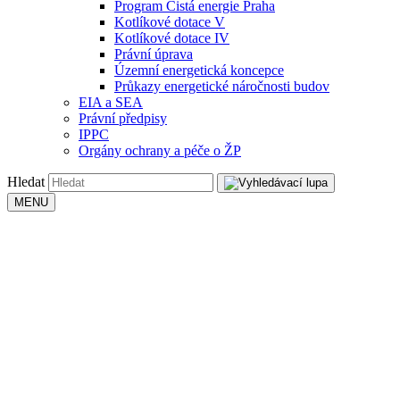
Program Čistá energie Praha
Kotlíkové dotace V
Kotlíkové dotace IV
Právní úprava
Územní energetická koncepce
Průkazy energetické náročnosti budov
EIA a SEA
Právní předpisy
IPPC
Orgány ochrany a péče o ŽP
Hledat
MENU