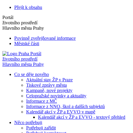
Přejít k obsahu
Portál
životního prostředí
Hlavního města Prahy
Povinně zveřejňované informace
Městské části
Portál
životního prostředí
Hlavního města Prahy
Co se děje nového
Aktuální stav ŽP v Praze
Tiskové zprávy města
Kampaně, nové projekty
Celopražské novinky a aktuality
Informace z MČ
Informace z NNO, škol a dalších subjektů
Kalendář akcí v ŽP a EVVO v mapě
Kalendář akcí v ŽP a EVVO - textový přehled
Něco potřebuji
Potřebuji zařídit