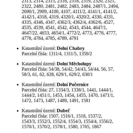
2313, 2314, 2315, 2316, 2318, 2319, 2320, 2321,
2322, 2480, 2481, 2482, 2483, 2484, 2487/1, 2494,
2690/1, 2909, 4100, 4107, 4111/2, 4141/1, 4141/2,
4142/1, 4318, 4319, 4320/1, 4320/2, 4330, 4331,
4335, 4346, 4347, 4362/3, 4362/4, 4362/6, 4527,
4535, 4539, 4541, 4542, 4543, 4544, 4647/1,
4647/22, 4653, 4654/1, 4772/2, 4773, 4776, 4777,
4778, 4784, 4785, 4789, 4791
Katastrální území:
Dolní Chabry
Parcelní čísla: 1311/4, 1311/5, 1359/2
Katastrální území:
Dolní Měcholupy
Parcelní čísla: 54/38, 54/42, 54/43, 54/44, 56, 57,
58/3, 61, 62, 628, 629/1, 629/2, 630/1
Katastrální území:
Dolní Počernice
Parcelní čísla: 27, 1334/3, 1338/1, 1441, 1444/1,
1444/2, 1451/1, 1453, 1454, 1455, 1470, 1471/1,
1472, 1473, 1487, 1489, 1491, 1581
Katastrální území:
Dubeč
Parcelní čísla: 1507, 1516/1, 1518, 1537/2,
1543/3, 1552/3, 1552/4, 1554/3, 1554/4, 1556/2,
1570/1, 1570/2, 1578/1, 1580, 1765, 1867