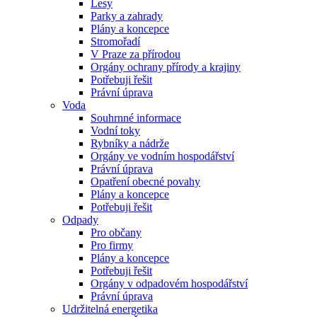
Lesy
Parky a zahrady
Plány a koncepce
Stromořadí
V Praze za přírodou
Orgány ochrany přírody a krajiny
Potřebuji řešit
Právní úprava
Voda
Souhrnné informace
Vodní toky
Rybníky a nádrže
Orgány ve vodním hospodářství
Právní úprava
Opatření obecné povahy
Plány a koncepce
Potřebuji řešit
Odpady
Pro občany
Pro firmy
Plány a koncepce
Potřebuji řešit
Orgány v odpadovém hospodářství
Právní úprava
Udržitelná energetika