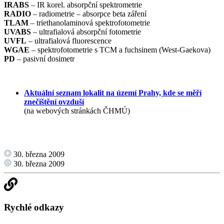
IRABS
– IR korel. absorpční spektrometrie
RADIO
– radiometrie – absorpce beta záření
TLAM
– triethanolaminová spektrofotometrie
UVABS
– ultrafialová absorpční fotometrie
UVFL
– ultrafialová fluorescence
WGAE
– spektrofotometrie s TCM a fuchsinem (West-Gaekova)
PD
– pasivní dosimetr
Aktuální seznam lokalit na území Prahy, kde se měří
znečištění ovzduší
(na webových stránkách ČHMÚ)
30. března 2009
30. března 2009
Rychlé odkazy