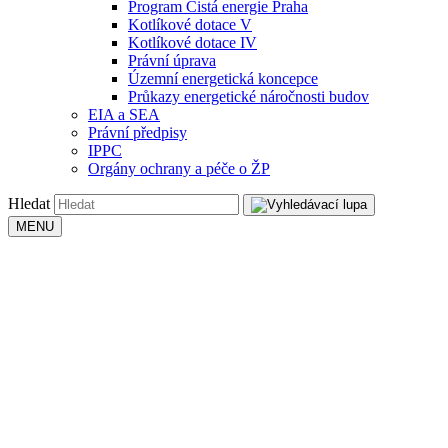
Program Čistá energie Praha
Kotlíkové dotace V
Kotlíkové dotace IV
Právní úprava
Územní energetická koncepce
Průkazy energetické náročnosti budov
EIA a SEA
Právní předpisy
IPPC
Orgány ochrany a péče o ŽP
Hledat
MENU