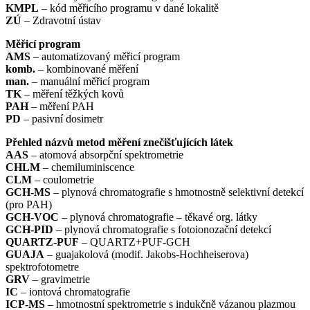
KMPL
– kód měřicího programu v dané lokalitě
ZÚ
– Zdravotní ústav
Měřicí program
AMS
– automatizovaný měřicí program
komb.
– kombinované měření
man.
– manuální měřicí program
TK
– měření těžkých kovů
PAH
– měření PAH
PD
– pasivní dosimetr
Přehled názvů metod měření znečišťujících látek
AAS
– atomová absorpční spektrometrie
CHLM
– chemiluminiscence
CLM
– coulometrie
GCH-MS
– plynová chromatografie s hmotnostně selektivní detekcí
(pro PAH)
GCH-VOC
– plynová chromatografie – těkavé org. látky
GCH-PID
– plynová chromatografie s fotoionozační detekcí
QUARTZ-PUF
– QUARTZ+PUF-GCH
GUAJA
– guajakolová (modif. Jakobs-Hochheiserova)
spektrofotometre
GRV
– gravimetrie
IC
– iontová chromatografie
ICP-MS
– hmotnostní spektrometrie s indukčně vázanou plazmou