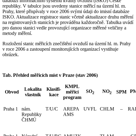
databázi Informačního systému kvality ovzduší (ISKO) České
republiky. V tabulce jsou uvedeny stanice měřicí na území hl. m.
Prahy, které přispívaly v roce 2006 svými údaji do imisní databáze
ISKO. Aktualizace registrace stanic včetně aktualizace druhu měření
na registrovaných stanicích je prováděna každoročně. Tabulka uvádí
pro danou stanici vedle provozující organizace měřené veličiny a
metody měření.
Rozložení stanic měřicích znečištění ovzduší na území hl. m. Prahy
v roce 2006 a zastoupení monitorujících organizací vystihuje
obrázek.
Tab. Přehled měřicích míst v Praze (stav 2006)
KMPL
Lokalita
Klasifi-
SO
NO
P
Obvod
měřicí
SPM
2
2
vlastník
kace
program
Praha 1
nám.
T/U/C
AREPA
UVFL
CHLM
–
RA
Republiky
AMS
ČHMÚ