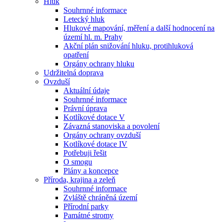
Hluk
Souhrnné informace
Letecký hluk
Hlukové mapování, měření a další hodnocení na
území hl. m. Prahy
Akční plán snižování hluku, protihluková
opatření
Orgány ochrany hluku
Udržitelná doprava
Ovzduší
Aktuální údaje
Souhrnné informace
Právní úprava
Kotlíkové dotace V
Závazná stanoviska a povolení
Orgány ochrany ovzduší
Kotlíkové dotace IV
Potřebuji řešit
O smogu
Plány a koncepce
Příroda, krajina a zeleň
Souhrnné informace
Zvláště chráněná území
Přírodní parky
Památné stromy