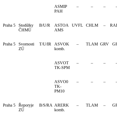
ASMIP
–
–
–
PAH
Praha 5
Stodůlky
B/U/R
ASTOA
UVFL
CHLM
–
RA
ČHMÚ
AMS
Praha 5
Svornosti
T/U/IR
ASVOK
–
TLAM
GRV
G
ZÚ
komb.
ASVOT
–
–
–
TK-SPM
ASVO0
–
–
–
TK-
PM10
Praha 5
Řeporyje
B/S/RA
ARERK
–
TLAM
–
G
ZÚ
komb.