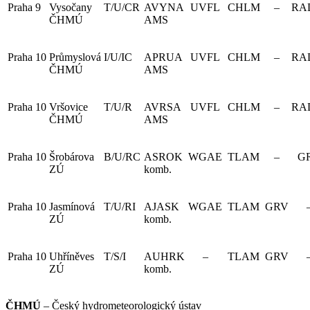
Praha 9
Vysočany
T/U/CR
AVYNA
UVFL
CHLM
–
RA
ČHMÚ
AMS
Praha 10
Průmyslová
I/U/IC
APRUA
UVFL
CHLM
–
RA
ČHMÚ
AMS
Praha 10
Vršovice
T/U/R
AVRSA
UVFL
CHLM
–
RA
ČHMÚ
AMS
Praha 10
Šrobárova
B/U/RC
ASROK
WGAE
TLAM
–
G
ZÚ
komb.
Praha 10
Jasmínová
T/U/RI
AJASK
WGAE
TLAM
GRV
ZÚ
komb.
Praha 10
Uhříněves
T/S/I
AUHRK
–
TLAM
GRV
ZÚ
komb.
ČHMÚ
– Český hydrometeorologický ústav