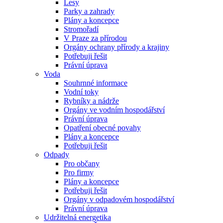
Lesy
Parky a zahrady
Plány a koncepce
Stromořadí
V Praze za přírodou
Orgány ochrany přírody a krajiny
Potřebuji řešit
Právní úprava
Voda
Souhrnné informace
Vodní toky
Rybníky a nádrže
Orgány ve vodním hospodářství
Právní úprava
Opatření obecné povahy
Plány a koncepce
Potřebuji řešit
Odpady
Pro občany
Pro firmy
Plány a koncepce
Potřebuji řešit
Orgány v odpadovém hospodářství
Právní úprava
Udržitelná energetika