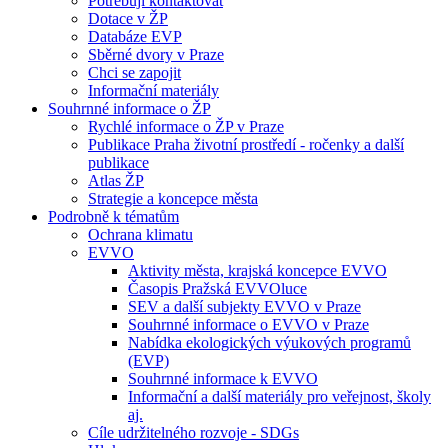
Potřebuji kontaktovat
Dotace v ŽP
Databáze EVP
Sběrné dvory v Praze
Chci se zapojit
Informační materiály
Souhrnné informace o ŽP
Rychlé informace o ŽP v Praze
Publikace Praha životní prostředí - ročenky a další
publikace
Atlas ŽP
Strategie a koncepce města
Podrobně k tématům
Ochrana klimatu
EVVO
Aktivity města, krajská koncepce EVVO
Časopis Pražská EVVOluce
SEV a další subjekty EVVO v Praze
Souhrnné informace o EVVO v Praze
Nabídka ekologických výukových programů
(EVP)
Souhrnné informace k EVVO
Informační a další materiály pro veřejnost, školy
aj.
Cíle udržitelného rozvoje - SDGs