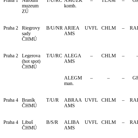
Praha 1
Národní
T/U/RC
AMUZK
–
TLAM
–
G
muzeum
komb.
ZÚ
Praha 2
Riegrovy
B/U/NR
ARIEA
UVFL
CHLM
–
RA
sady
AMS
ČHMÚ
Praha 2
Legerova
T/U/RC
ALEGA
–
CHLM
–
(hot spot)
AMS
ČHMÚ
ALEGM
–
–
–
G
man.
Praha 4
Braník
T/U/R
ABRAA
UVFL
CHLM
–
RA
ČHMÚ
AMS
Praha 4
Libuš
B/S/R
ALIBA
UVFL
CHLM
–
RA
ČHMÚ
AMS