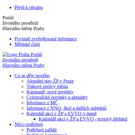
Přejít k obsahu
Portál
životního prostředí
Hlavního města Prahy
Povinně zveřejňované informace
Městské části
Portál
životního prostředí
Hlavního města Prahy
Co se děje nového
Aktuální stav ŽP v Praze
Tiskové zprávy města
Kampaně, nové projekty
Celopražské novinky a aktuality
Informace z MČ
Informace z NNO, škol a dalších subjektů
Kalendář akcí v ŽP a EVVO v mapě
Kalendář akcí v ŽP a EVVO - textový přehled
Něco potřebuji
Potřebuji zařídit