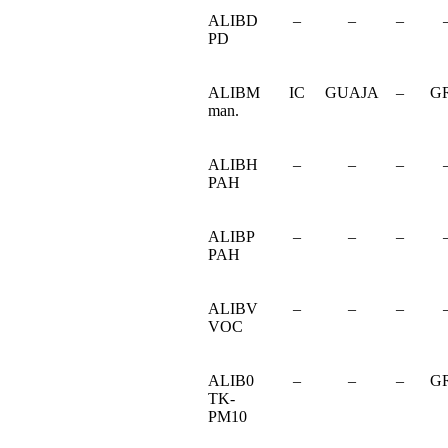
ALIBD
–
–
–
PD
ALIBM
IC
GUAJA
–
G
man.
ALIBH
–
–
–
PAH
ALIBP
–
–
–
PAH
ALIBV
–
–
–
VOC
ALIB0
–
–
–
G
TK-
PM10