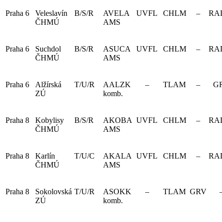
Praha 6
Veleslavín
B/S/R
AVELA
UVFL
CHLM
–
RA
ČHMÚ
AMS
Praha 6
Suchdol
B/S/R
ASUCA
UVFL
CHLM
–
RA
ČHMÚ
AMS
Praha 6
Alžírská
T/U/R
AALZK
–
TLAM
–
G
ZÚ
komb.
Praha 8
Kobylisy
B/S/R
AKOBA
UVFL
CHLM
–
RA
ČHMÚ
AMS
Praha 8
Karlín
T/U/C
AKALA
UVFL
CHLM
–
RA
ČHMÚ
AMS
Praha 8
Sokolovská
T/U/R
ASOKK
–
TLAM
GRV
ZÚ
komb.