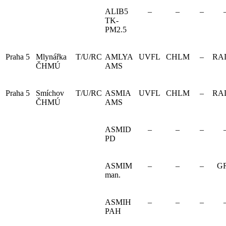
ALIB5
–
–
–
TK-
PM2.5
Praha 5
Mlynářka
T/U/RC
AMLYA
UVFL
CHLM
–
RA
ČHMÚ
AMS
Praha 5
Smíchov
T/U/RC
ASMIA
UVFL
CHLM
–
RA
ČHMÚ
AMS
ASMID
–
–
–
PD
ASMIM
–
–
–
G
man.
ASMIH
–
–
–
PAH