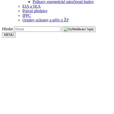
Průkazy energetické náročnosti budov
EIA a SEA
Právní předpisy
IPPC
Orgány ochrany a péče o ŽP
Hledat
MENU