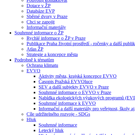
Potřebuji kontaktovat
Dotace v ŽP
Databáze EVP
Sběrné dvory v Praze
Chci se zapojit
Informační materiály
Souhrnné informace o ŽP
Rychlé informace o ŽP v Praze
Publikace Praha životní prostředí - ročenky a další publi
Atlas ŽP
Strategie a koncepce města
Podrobně k tématům
Ochrana klimatu
EVVO
Aktivity města, krajská koncepce EVVO
Časopis Pražská EVVOluce
SEV a další subjekty EVVO v Praze
Souhrnné informace o EVVO v Praze
Nabídka ekologických výukových programů (EV
Souhrnné informace k EVVO
Informační a další materiály pro veřejnost, školy aj
Cíle udržitelného rozvoje - SDGs
Hluk
Souhrnné informace
Letecký hluk