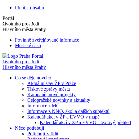
Přejít k obsahu
Portál
životního prostředí
Hlavního města Prahy
Povinně zveřejňované informace
Městské části
Portál
životního prostředí
Hlavního města Prahy
Co se děje nového
Aktuální stav ŽP v Praze
Tiskové zprávy města
Kampaně, nové projekty
Celopražské novinky a aktuality
Informace z MČ
Informace z NNO, škol a dalších subjektů
Kalendář akcí v ŽP a EVVO v mapě
Kalendář akcí v ŽP a EVVO - textový přehled
Něco potřebuji
Potřebuji zařídit