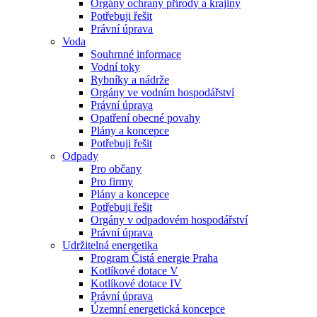
Orgány ochrany přírody a krajiny
Potřebuji řešit
Právní úprava
Voda
Souhrnné informace
Vodní toky
Rybníky a nádrže
Orgány ve vodním hospodářství
Právní úprava
Opatření obecné povahy
Plány a koncepce
Potřebuji řešit
Odpady
Pro občany
Pro firmy
Plány a koncepce
Potřebuji řešit
Orgány v odpadovém hospodářství
Právní úprava
Udržitelná energetika
Program Čistá energie Praha
Kotlíkové dotace V
Kotlíkové dotace IV
Právní úprava
Územní energetická koncepce