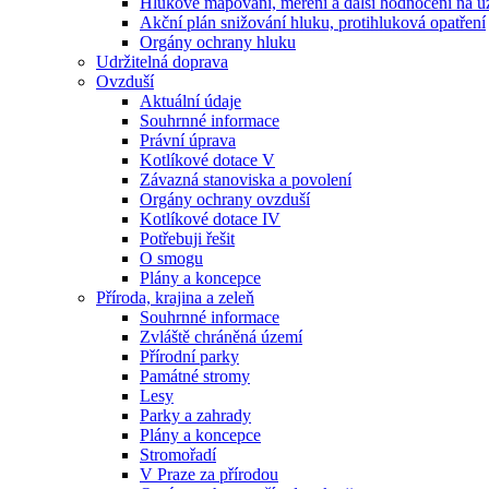
Hlukové mapování, měření a další hodnocení na ú
Akční plán snižování hluku, protihluková opatření
Orgány ochrany hluku
Udržitelná doprava
Ovzduší
Aktuální údaje
Souhrnné informace
Právní úprava
Kotlíkové dotace V
Závazná stanoviska a povolení
Orgány ochrany ovzduší
Kotlíkové dotace IV
Potřebuji řešit
O smogu
Plány a koncepce
Příroda, krajina a zeleň
Souhrnné informace
Zvláště chráněná území
Přírodní parky
Památné stromy
Lesy
Parky a zahrady
Plány a koncepce
Stromořadí
V Praze za přírodou