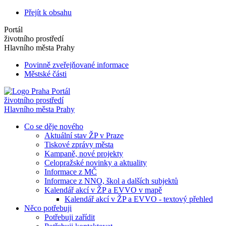
Přejít k obsahu
Portál
životního prostředí
Hlavního města Prahy
Povinně zveřejňované informace
Městské části
Portál
životního prostředí
Hlavního města Prahy
Co se děje nového
Aktuální stav ŽP v Praze
Tiskové zprávy města
Kampaně, nové projekty
Celopražské novinky a aktuality
Informace z MČ
Informace z NNO, škol a dalších subjektů
Kalendář akcí v ŽP a EVVO v mapě
Kalendář akcí v ŽP a EVVO - textový přehled
Něco potřebuji
Potřebuji zařídit