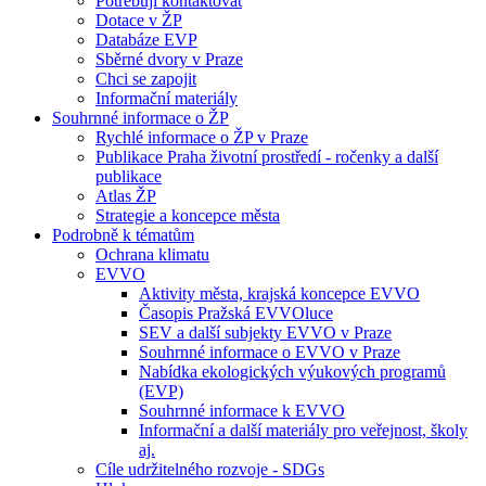
Potřebuji kontaktovat
Dotace v ŽP
Databáze EVP
Sběrné dvory v Praze
Chci se zapojit
Informační materiály
Souhrnné informace o ŽP
Rychlé informace o ŽP v Praze
Publikace Praha životní prostředí - ročenky a další
publikace
Atlas ŽP
Strategie a koncepce města
Podrobně k tématům
Ochrana klimatu
EVVO
Aktivity města, krajská koncepce EVVO
Časopis Pražská EVVOluce
SEV a další subjekty EVVO v Praze
Souhrnné informace o EVVO v Praze
Nabídka ekologických výukových programů
(EVP)
Souhrnné informace k EVVO
Informační a další materiály pro veřejnost, školy
aj.
Cíle udržitelného rozvoje - SDGs