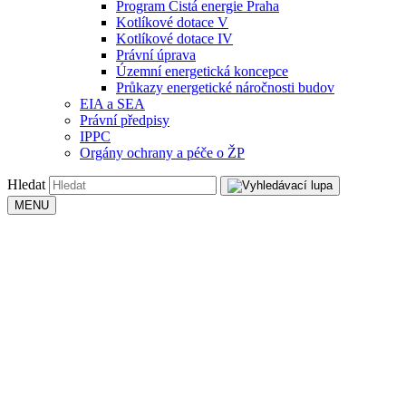
Program Čistá energie Praha
Kotlíkové dotace V
Kotlíkové dotace IV
Právní úprava
Územní energetická koncepce
Průkazy energetické náročnosti budov
EIA a SEA
Právní předpisy
IPPC
Orgány ochrany a péče o ŽP
Hledat
MENU