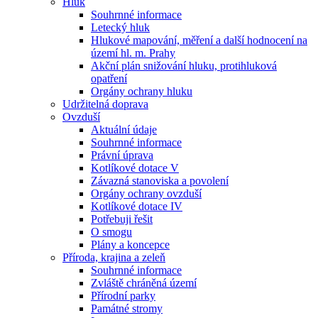
Hluk
Souhrnné informace
Letecký hluk
Hlukové mapování, měření a další hodnocení na
území hl. m. Prahy
Akční plán snižování hluku, protihluková
opatření
Orgány ochrany hluku
Udržitelná doprava
Ovzduší
Aktuální údaje
Souhrnné informace
Právní úprava
Kotlíkové dotace V
Závazná stanoviska a povolení
Orgány ochrany ovzduší
Kotlíkové dotace IV
Potřebuji řešit
O smogu
Plány a koncepce
Příroda, krajina a zeleň
Souhrnné informace
Zvláště chráněná území
Přírodní parky
Památné stromy