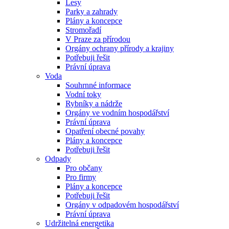
Lesy
Parky a zahrady
Plány a koncepce
Stromořadí
V Praze za přírodou
Orgány ochrany přírody a krajiny
Potřebuji řešit
Právní úprava
Voda
Souhrnné informace
Vodní toky
Rybníky a nádrže
Orgány ve vodním hospodářství
Právní úprava
Opatření obecné povahy
Plány a koncepce
Potřebuji řešit
Odpady
Pro občany
Pro firmy
Plány a koncepce
Potřebuji řešit
Orgány v odpadovém hospodářství
Právní úprava
Udržitelná energetika