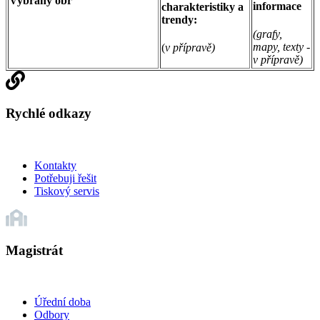
Vybraný obr
informace
charakteristiky a
trendy:
(grafy,
mapy, texty -
(
v přípravě)
v přípravě)
Rychlé odkazy
Kontakty
Potřebuji řešit
Tiskový servis
Magistrát
Úřední doba
Odbory