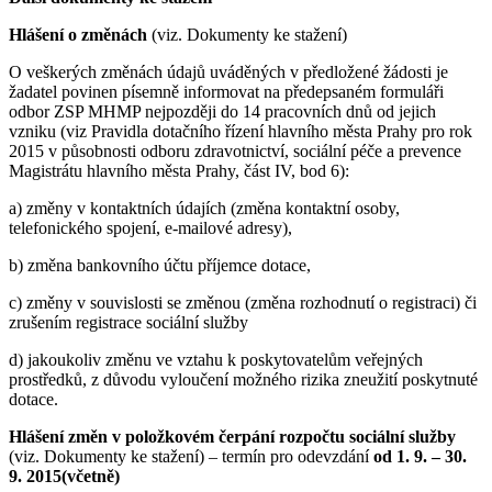
Hlášení o změnách
(viz. Dokumenty ke stažení)
O veškerých změnách údajů uváděných v předložené žádosti je
žadatel povinen písemně informovat na předepsaném formuláři
odbor ZSP MHMP nejpozději do 14 pracovních dnů od jejich
vzniku (viz Pravidla dotačního řízení hlavního města Prahy pro rok
2015 v působnosti odboru zdravotnictví, sociální péče a prevence
Magistrátu hlavního města Prahy, část IV, bod 6):
a) změny v kontaktních údajích (změna kontaktní osoby,
telefonického spojení, e-mailové adresy),
b) změna bankovního účtu příjemce dotace,
c) změny v souvislosti se změnou (změna rozhodnutí o registraci) či
zrušením registrace sociální služby
d) jakoukoliv změnu ve vztahu k poskytovatelům veřejných
prostředků, z důvodu vyloučení možného rizika zneužití poskytnuté
dotace.
Hlášení změn v položkovém čerpání rozpočtu sociální služby
(viz. Dokumenty ke stažení) – termín pro odevzdání
od 1. 9. – 30.
9. 2015(včetně)