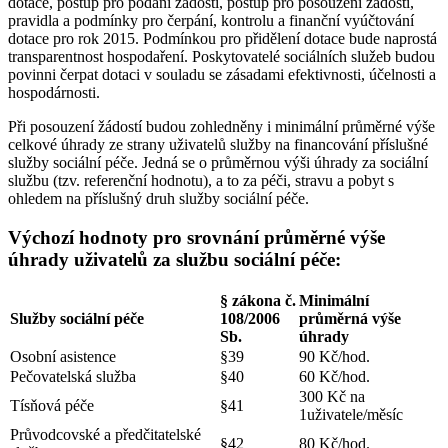
dotace, postup pro podání žádostí, postup pro posouzení žádostí,
pravidla a podmínky pro čerpání, kontrolu a finanční vyúčtování
dotace pro rok 2015. Podmínkou pro přidělení dotace bude naprostá
transparentnost hospodaření. Poskytovatelé sociálních služeb budou
povinni čerpat dotaci v souladu se zásadami efektivnosti, účelnosti a
hospodárnosti.
Při posouzení žádostí budou zohledněny i minimální průměrné výše
celkové úhrady ze strany uživatelů služby na financování příslušné
služby sociální péče. Jedná se o průměrnou výši úhrady za sociální
službu (tzv. referenční hodnotu), a to za péči, stravu a pobyt s
ohledem na příslušný druh služby sociální péče.
Výchozí hodnoty pro srovnání průměrné výše
úhrady uživatelů za službu sociální péče:
§ zákona č.
Minimální
Služby sociální péče
108/2006
průměrná výše
Sb.
úhrady
Osobní asistence
§39
90 Kč/hod.
Pečovatelská služba
§40
60 Kč/hod.
300 Kč na
Tísňová péče
§41
1uživatele/měsíc
Průvodcovské a předčitatelské
§42
80 Kč/hod.