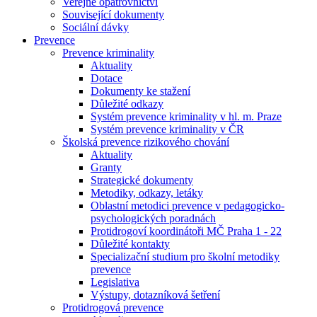
Veřejné opatrovnictví
Související dokumenty
Sociální dávky
Prevence
Prevence kriminality
Aktuality
Dotace
Dokumenty ke stažení
Důležité odkazy
Systém prevence kriminality v hl. m. Praze
Systém prevence kriminality v ČR
Školská prevence rizikového chování
Aktuality
Granty
Strategické dokumenty
Metodiky, odkazy, letáky
Oblastní metodici prevence v pedagogicko-
psychologických poradnách
Protidrogoví koordinátoři MČ Praha 1 - 22
Důležité kontakty
Specializační studium pro školní metodiky
prevence
Legislativa
Výstupy, dotazníková šetření
Protidrogová prevence