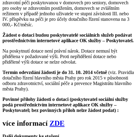
zdravotní péči poskytovanou v domovech pro seniory, domovech
pro osoby se zdravotním postižením, domovech se zvláštním
režimem v případě jednoho uživatele ve stupni závislosti III. nebo
IV. příspěvku na péči je pro účely dotačního řízení stanovena na 3
000,- Kč/měsíc.
Žádost o dotaci budou poskytovatelé sociálních služeb podávat
prostřednictvím internetové aplikace OK služby – Poskytovatel.
Na poskytnutí dotace není právní nárok. Dotace nemusí být
přidělena v požadované výši. Proti nepřidělení dotace nebo
přidělené výši dotace se nelze odvolat.
Termín odevzdání žádosti je do 31. 10. 2014 včetně
(viz. Pravidla
dotačního řízení hlavního města Prahy pro rok 2015 v působnosti
odboru zdravotnictví, sociální péče a prevence Magistrátu hlavního
města Prahy).
Povinné přílohy žádosti o dotaci (poskytovatel sociální služby
podá prostřednictvím internetové aplikace OK služby –
Poskytovatel; bez povinných
příloh nelze žádost podat) :
více informací
ZDE
Další dokumenty ke stažení