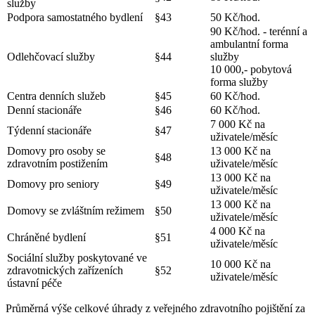
služby
Podpora samostatného bydlení
§43
50 Kč/hod.
90 Kč/hod. - terénní a
ambulantní forma
Odlehčovací služby
§44
služby
10 000,- pobytová
forma služby
Centra denních služeb
§45
60 Kč/hod.
Denní stacionáře
§46
60 Kč/hod.
7 000 Kč na
Týdenní stacionáře
§47
uživatele/měsíc
Domovy pro osoby se
13 000 Kč na
§48
zdravotním postižením
uživatele/měsíc
13 000 Kč na
Domovy pro seniory
§49
uživatele/měsíc
13 000 Kč na
Domovy se zvláštním režimem
§50
uživatele/měsíc
4 000 Kč na
Chráněné bydlení
§51
uživatele/měsíc
Sociální služby poskytované ve
10 000 Kč na
zdravotnických zařízeních
§52
uživatele/měsíc
ústavní péče
Průměrná výše celkové úhrady z veřejného zdravotního pojištění za