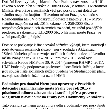
Dotační řízení vyhlašuje hlavní město Praha v návaznosti na § 101a
zákona o sociálních službách č.108/2006Sb., v souladu s Metodikou
Ministerstva práce a sociálních věcí pro poskytování dotací ze
státního rozpočtu krajům a Hlavnímu městu Praze, v souladu s
Rozhodnutím MPSV o poskytnutí dotace z kapitoly 313 – MPSV
státního rozpočtu na rok 2015, zákonem č. 250/2000 Sb., o
rozpočtových pravidlech územních rozpočtů, ve znění pozdějších
předpisů, a zákonem č. 131/2000 Sb., o hlavním městě Praze, ve
znění pozdějších předpisů.
Dotace se poskytuje k financování běžných výdajů, které souvisejí s
poskytováním sociálních služeb, jsou v souladu s Aktualizací
"Střednědobého plánu rozvoje sociálních služeb na území hlavního
města Prahy na rok 2013 – 2015", pro rok 2015, která byla
schválena Radou HMP dne 30. 9. 2014 (usnesení RHMP č. 2611).
HMP bude tedy podporovat poskytování sociálních služeb, a které
jsou součástí sítě sociálních služeb uvedené ve Střednědobém plánu
rozvoje sociálních služeb na území HMP.
Podmínky pro dotační řízení jsou upraveny v Pravidlech
dotačního řízení hlavního města Prahy pro rok 2015 v
působnosti odboru zdravotnictví,
sociální péče a prevence
Magistrátu hlavního města Prahy (viz. Dokumenty ke stažení)
.
Tato pravidla zejména upravují pravidla a podmínky pro poskytnutí