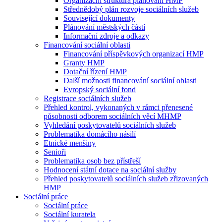
Organizační struktura plánování HMP
Střednědobý plán rozvoje sociálních služeb
Související dokumenty
Plánování městských částí
Informační zdroje a odkazy
Financování sociální oblasti
Financování příspěvkových organizací HMP
Granty HMP
Dotační řízení HMP
Další možnosti financování sociální oblasti
Evropský sociální fond
Registrace sociálních služeb
Přehled kontrol, vykonaných v rámci přenesené
působnosti odborem sociálních věcí MHMP
Vyhledání poskytovatelů sociálních služeb
Problematika domácího násilí
Etnické menšiny
Senioři
Problematika osob bez přístřeší
Hodnocení státní dotace na sociální služby
Přehled poskytovatelů sociálních služeb zřizovaných
HMP
Sociální práce
Sociální práce
Sociální kuratela