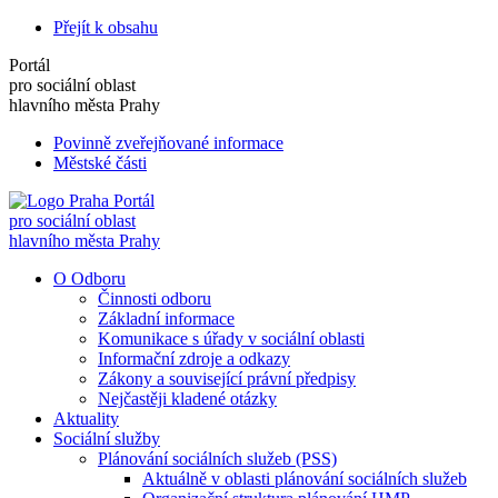
Přejít k obsahu
Portál
pro sociální oblast
hlavního města Prahy
Povinně zveřejňované informace
Městské části
Portál
pro sociální oblast
hlavního města Prahy
O Odboru
Činnosti odboru
Základní informace
Komunikace s úřady v sociální oblasti
Informační zdroje a odkazy
Zákony a související právní předpisy
Nejčastěji kladené otázky
Aktuality
Sociální služby
Plánování sociálních služeb (PSS)
Aktuálně v oblasti plánování sociálních služeb