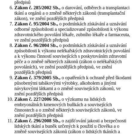
předpisů
Zákon č. 285/2002 Sb.,
o darování, odběrech a transplantaci
tkání a orgánů a o změně některých zákonů (transplantační
zákon), ve znění pozdějších předpisů
Zákon č. 95/2004 Sb.,
o podmínkách získávání a uznávání
odborné způsobilosti a specializované způsobilosti k výkonu
zdravotnického povolání lékaře, zubního lékaře a farmaceuta,
ve znění pozdějších předpisů
Zákon č. 96/2004 Sb.,
o podmínkách získávání a uznávání
způsobilosti k výkonu nelékařských zdravotnických povolání
a k výkonu činností souvisejících s poskytováním zdravotní
péče a o změně některých zákonů (zákon o nelékařských
povoláních), ve znění pozdějších předpisů, ve znění
pozdějších předpisů
Zákon č. 379/2005 Sb.,
o opatřeních k ochraně před škodami
působenými tabákovými výrobky, alkoholem a jinými
návykovými látkami a o změně souvisejících zákonů, ve
znění pozdějších předpisů
Zákon č. 227/2006 Sb.,
o výzkumu na lidských
embryonálních kmenových buňkách a souvisejících
činnostech a o změně některých souvisejících zákonů, ve
znění pozdějších předpisů
Zákon č. 296/2008 Sb.,
o zajišťování jakosti a bezpečnosti
lidských tkání a buněk určených k použití u člověka a o
změně souvisejících zákonů (zákon o lidských tkáních a