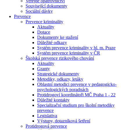
Veřejné opatrovnictví
Související dokumenty
Sociální dávky
Prevence
Prevence kriminality
Aktuality
Dotace
Dokumenty ke stažení
Důležité odkazy
Systém prevence kriminality v hl. m. Praze
Systém prevence kriminality v ČR
Školská prevence rizikového chování
Aktuality
Granty
Strategické dokumenty
Metodiky, odkazy, letáky
Oblastní metodici prevence v pedagogicko-
psychologických poradnách
Protidrogoví koordinátoři MČ Praha 1 - 22
Důležité kontakty
Specializační studium pro školní metodiky
prevence
Legislativa
Výstupy, dotazníková šetření
Protidrogová prevence