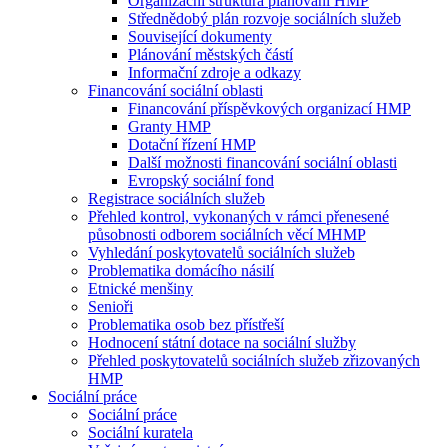
Organizační struktura plánování HMP
Střednědobý plán rozvoje sociálních služeb
Související dokumenty
Plánování městských částí
Informační zdroje a odkazy
Financování sociální oblasti
Financování příspěvkových organizací HMP
Granty HMP
Dotační řízení HMP
Další možnosti financování sociální oblasti
Evropský sociální fond
Registrace sociálních služeb
Přehled kontrol, vykonaných v rámci přenesené
působnosti odborem sociálních věcí MHMP
Vyhledání poskytovatelů sociálních služeb
Problematika domácího násilí
Etnické menšiny
Senioři
Problematika osob bez přístřeší
Hodnocení státní dotace na sociální služby
Přehled poskytovatelů sociálních služeb zřizovaných
HMP
Sociální práce
Sociální práce
Sociální kuratela