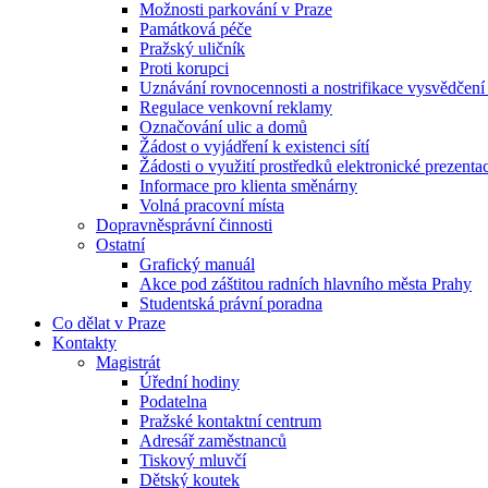
Možnosti parkování v Praze
Památková péče
Pražský uličník
Proti korupci
Uznávání rovnocennosti a nostrifikace vysvědčen
Regulace venkovní reklamy
Označování ulic a domů
Žádost o vyjádření k existenci sítí
Žádosti o využití prostředků elektronické prezenta
Informace pro klienta směnárny
Volná pracovní místa
Dopravněsprávní činnosti
Ostatní
Grafický manuál
Akce pod záštitou radních hlavního města Prahy
Studentská právní poradna
Co dělat v Praze
Kontakty
Magistrát
Úřední hodiny
Podatelna
Pražské kontaktní centrum
Adresář zaměstnanců
Tiskový mluvčí
Dětský koutek