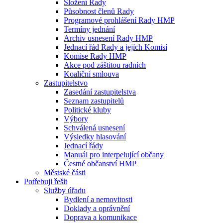
Složení Rady
Působnost členů Rady
Programové prohlášení Rady HMP
Termíny jednání
Archiv usnesení Rady HMP
Jednací řád Rady a jejích Komisí
Komise Rady HMP
Akce pod záštitou radních
Koaliční smlouva
Zastupitelstvo
Zasedání zastupitelstva
Seznam zastupitelů
Politické kluby
Výbory
Schválená usnesení
Výsledky hlasování
Jednací řády
Manuál pro interpelující občany
Čestné občanství HMP
Městské části
Potřebuji řešit
Služby úřadu
Bydlení a nemovitosti
Doklady a oprávnění
Doprava a komunikace