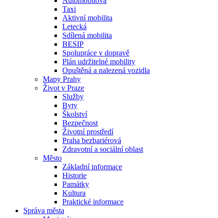
Automobilová
Taxi
Aktivní mobilita
Letecká
Sdílená mobilita
BESIP
Spolupráce v dopravě
Plán udržitelné mobility
Opuštěná a nalezená vozidla
Mapy Prahy
Život v Praze
Služby
Byty
Školství
Bezpečnost
Životní prostředí
Praha bezbariérová
Zdravotní a sociální oblast
Město
Základní informace
Historie
Památky
Kultura
Praktické informace
Správa města