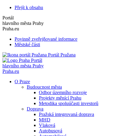
Přejít k obsahu
Portál
hlavního města Prahy
Praha.eu
Povinně zveřejňované informace
Městské části
Portál Pražana
Portál
hlavního města Prahy
Praha.eu
O Praze
Budoucnost města
Odbor územního rozvoje
Projekty měnící Prahu
Metodika spoluúčasti investorů
Doprava
Pražská integrovaná doprava
MHD
Vlaková
Autobusová