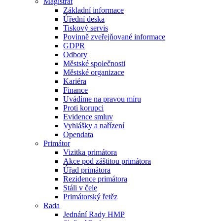
Magistrát
Základní informace
Úřední deska
Tiskový servis
Povinně zveřejňované informace
GDPR
Odbory
Městské společnosti
Městské organizace
Kariéra
Finance
Uvádíme na pravou míru
Proti korupci
Evidence smluv
Vyhlášky a nařízení
Opendata
Primátor
Vizitka primátora
Akce pod záštitou primátora
Úřad primátora
Rezidence primátora
Stáli v čele
Primátorský řetěz
Rada
Jednání Rady HMP