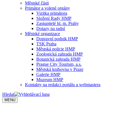
Městské části
Primátor a volené orgány
Vizitka primátora
Složení Rady HMP
Zastupitelé hl. m. Prahy
Dotazy na radní
Městské organizace
Dopravní podnik HMP
TSK Praha
Městská policie HMP
Zoologická zahrada HMP
Botanická zahrada HMP
Prague City Tourism, a.s.
Městská knihovna v Praze
Galerie HMP
Muzeum HMP
Kontakty na redakci portálu a webmastera
Hledat
MENU