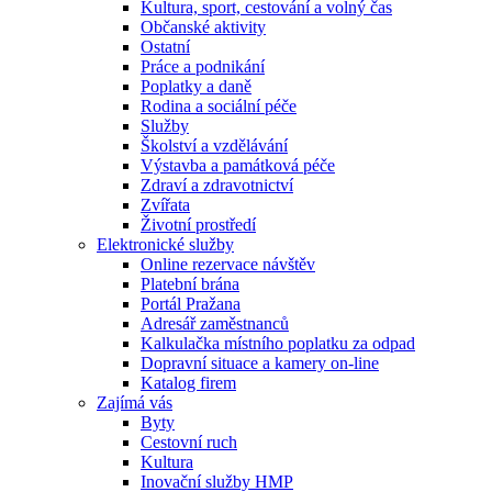
Kultura, sport, cestování a volný čas
Občanské aktivity
Ostatní
Práce a podnikání
Poplatky a daně
Rodina a sociální péče
Služby
Školství a vzdělávání
Výstavba a památková péče
Zdraví a zdravotnictví
Zvířata
Životní prostředí
Elektronické služby
Online rezervace návštěv
Platební brána
Portál Pražana
Adresář zaměstnanců
Kalkulačka místního poplatku za odpad
Dopravní situace a kamery on-line
Katalog firem
Zajímá vás
Byty
Cestovní ruch
Kultura
Inovační služby HMP