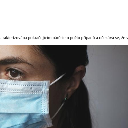
arakterizována pokračujícím nárůstem počtu případů a očekává se, že v 