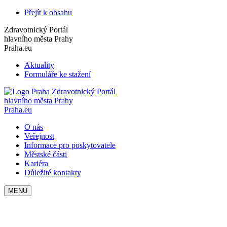
Přejít k obsahu
Zdravotnický Portál
hlavního města Prahy
Praha.eu
Aktuality
Formuláře ke stažení
Zdravotnický Portál
hlavního města Prahy
Praha.eu
O nás
Veřejnost
Informace pro poskytovatele
Městské části
Kariéra
Důležité kontakty
MENU