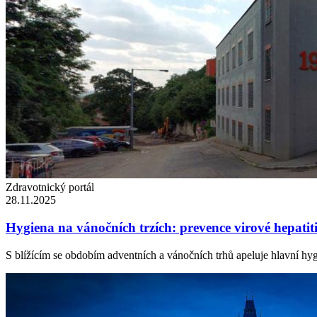
Zdravotnický portál
28.11.2025
Hygiena na vánočních trzích: prevence virové hepatit
S blížícím se obdobím adventních a vánočních trhů apeluje hlavní hygi