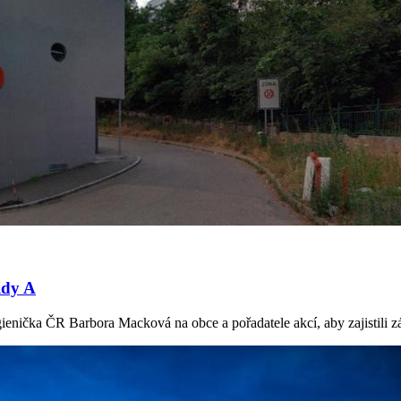
idy A
enička ČR Barbora Macková na obce a pořadatele akcí, aby zajistili zákl