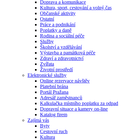
Doprava a komunikace
Kultura, sport, cestování a volný čas
Občanské aktivity
Ostatní
Práce a podnikání
Poplatky a daně
Rodina a sociální péče
Služby
Školství a vzdělávání
Výstavba a památková péče
Zdraví a zdravotnictví
Zvířata
Životní prostředí
Elektronické služby
Online rezervace návštěv
Platební brána
Portál Pražana
Adresář zaměstnanců
Kalkulačka místního poplatku za odpad
Dopravní situace a kamery on-line
Katalog firem
Zajímá vás
Byty
Cestovní ruch
Kultura