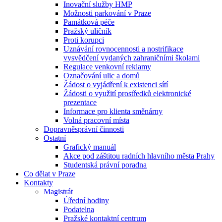
Inovační služby HMP
Možnosti parkování v Praze
Památková péče
Pražský uličník
Proti korupci
Uznávání rovnocennosti a nostrifikace
vysvědčení vydaných zahraničními školami
Regulace venkovní reklamy
Označování ulic a domů
Žádost o vyjádření k existenci sítí
Žádosti o využití prostředků elektronické
prezentace
Informace pro klienta směnárny
Volná pracovní místa
Dopravněsprávní činnosti
Ostatní
Grafický manuál
Akce pod záštitou radních hlavního města Prahy
Studentská právní poradna
Co dělat v Praze
Kontakty
Magistrát
Úřední hodiny
Podatelna
Pražské kontaktní centrum