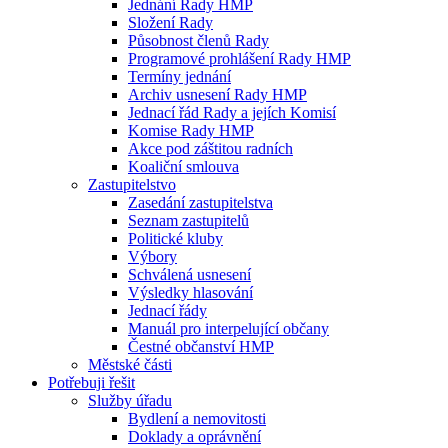
Jednání Rady HMP
Složení Rady
Působnost členů Rady
Programové prohlášení Rady HMP
Termíny jednání
Archiv usnesení Rady HMP
Jednací řád Rady a jejích Komisí
Komise Rady HMP
Akce pod záštitou radních
Koaliční smlouva
Zastupitelstvo
Zasedání zastupitelstva
Seznam zastupitelů
Politické kluby
Výbory
Schválená usnesení
Výsledky hlasování
Jednací řády
Manuál pro interpelující občany
Čestné občanství HMP
Městské části
Potřebuji řešit
Služby úřadu
Bydlení a nemovitosti
Doklady a oprávnění