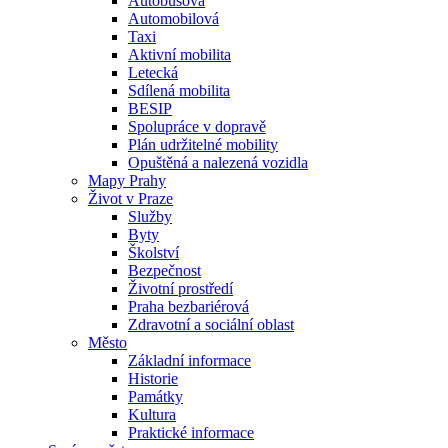
Autobusová
Automobilová
Taxi
Aktivní mobilita
Letecká
Sdílená mobilita
BESIP
Spolupráce v dopravě
Plán udržitelné mobility
Opuštěná a nalezená vozidla
Mapy Prahy
Život v Praze
Služby
Byty
Školství
Bezpečnost
Životní prostředí
Praha bezbariérová
Zdravotní a sociální oblast
Město
Základní informace
Historie
Památky
Kultura
Praktické informace