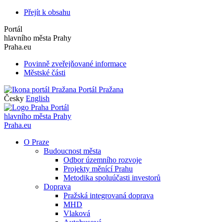
Přejít k obsahu
Portál
hlavního města Prahy
Praha.eu
Povinně zveřejňované informace
Městské části
Portál Pražana
Česky
English
Portál
hlavního města Prahy
Praha.eu
O Praze
Budoucnost města
Odbor územního rozvoje
Projekty měnící Prahu
Metodika spoluúčasti investorů
Doprava
Pražská integrovaná doprava
MHD
Vlaková