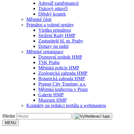
Adresář zaměstnanců
Tiskový mluvčí
Dětský koutek
Městské části
Primátor a volené orgány
Vizitka primátora
Složení Rady HMP
Zastupitelé hl. m. Prahy
Dotazy na radní
Městské organizace
Dopravní podnik HMP
TSK Praha
Městská policie HMP
Zoologická zahrada HMP
Botanická zahrada HMP
Prague City Tourism, a.s.
Městská knihovna v Praze
Galerie HMP
Muzeum HMP
Kontakty na redakci portálu a webmastera
Hledat
MENU