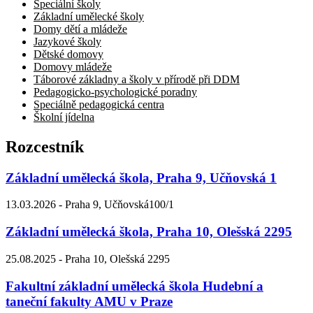
Speciální školy
Základní umělecké školy
Domy dětí a mládeže
Jazykové školy
Dětské domovy
Domovy mládeže
Táborové základny a školy v přírodě při DDM
Pedagogicko-psychologické poradny
Speciálně pedagogická centra
Školní jídelna
Rozcestník
Základní umělecká škola, Praha 9, Učňovská 1
13.03.2026 -
Praha 9, Učňovská100/1
Základní umělecká škola, Praha 10, Olešská 2295
25.08.2025 -
Praha 10, Olešská 2295
Fakultní základní umělecká škola Hudební a
taneční fakulty AMU v Praze