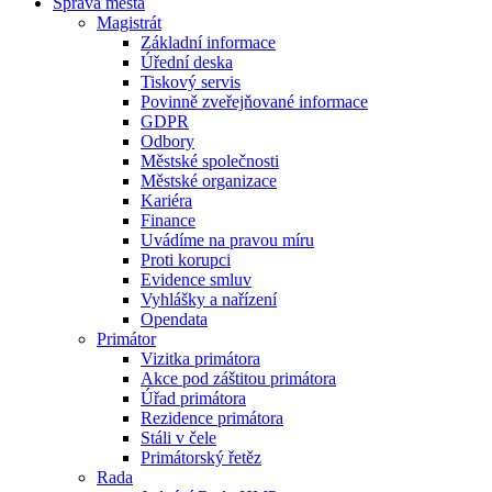
Správa města
Magistrát
Základní informace
Úřední deska
Tiskový servis
Povinně zveřejňované informace
GDPR
Odbory
Městské společnosti
Městské organizace
Kariéra
Finance
Uvádíme na pravou míru
Proti korupci
Evidence smluv
Vyhlášky a nařízení
Opendata
Primátor
Vizitka primátora
Akce pod záštitou primátora
Úřad primátora
Rezidence primátora
Stáli v čele
Primátorský řetěz
Rada