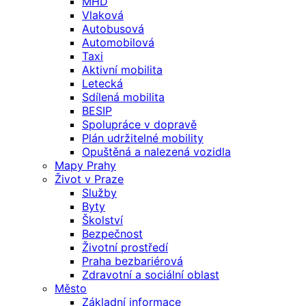
MHD
Vlaková
Autobusová
Automobilová
Taxi
Aktivní mobilita
Letecká
Sdílená mobilita
BESIP
Spolupráce v dopravě
Plán udržitelné mobility
Opuštěná a nalezená vozidla
Mapy Prahy
Život v Praze
Služby
Byty
Školství
Bezpečnost
Životní prostředí
Praha bezbariérová
Zdravotní a sociální oblast
Město
Základní informace