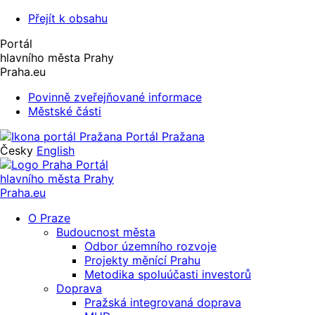
Přejít k obsahu
Portál
hlavního města Prahy
Praha.eu
Povinně zveřejňované informace
Městské části
Portál Pražana
Česky
English
Portál
hlavního města Prahy
Praha.eu
O Praze
Budoucnost města
Odbor územního rozvoje
Projekty měnící Prahu
Metodika spoluúčasti investorů
Doprava
Pražská integrovaná doprava