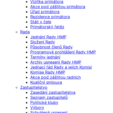
Vizitka primátora
Akce pod záštitou primátora
Úřad primátora
Rezidence primátora
Stáli v čele
Primátorský řetěz
Rada
Jednání Rady HMP
Složení Rady
Působnost členů Rady
Programové prohlášení Rady HMP
Termíny jednání
Archiv usnesení Rady HMP
Jednací řád Rady a jejích Komisí
Komise Rady HMP
Akce pod záštitou radních
Koaliční smlouva
Zastupitelstvo
Zasedání zastupitelstva
Seznam zastupitelů
Politické kluby
Výbory
Schválená usnesení