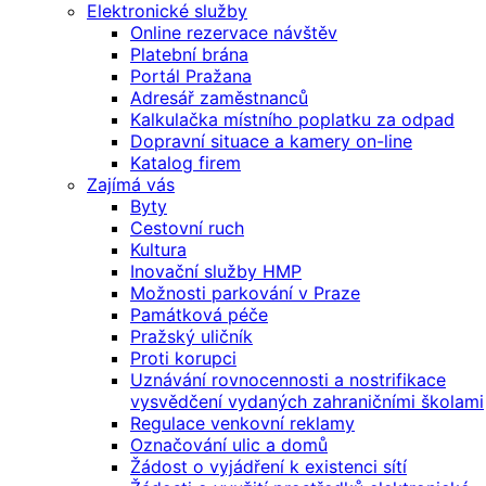
Elektronické služby
Online rezervace návštěv
Platební brána
Portál Pražana
Adresář zaměstnanců
Kalkulačka místního poplatku za odpad
Dopravní situace a kamery on-line
Katalog firem
Zajímá vás
Byty
Cestovní ruch
Kultura
Inovační služby HMP
Možnosti parkování v Praze
Památková péče
Pražský uličník
Proti korupci
Uznávání rovnocennosti a nostrifikace
vysvědčení vydaných zahraničními školami
Regulace venkovní reklamy
Označování ulic a domů
Žádost o vyjádření k existenci sítí