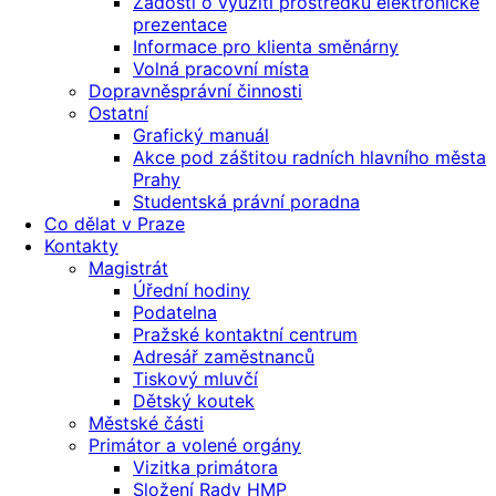
Žádosti o využití prostředků elektronické
prezentace
Informace pro klienta směnárny
Volná pracovní místa
Dopravněsprávní činnosti
Ostatní
Grafický manuál
Akce pod záštitou radních hlavního města
Prahy
Studentská právní poradna
Co dělat v Praze
Kontakty
Magistrát
Úřední hodiny
Podatelna
Pražské kontaktní centrum
Adresář zaměstnanců
Tiskový mluvčí
Dětský koutek
Městské části
Primátor a volené orgány
Vizitka primátora
Složení Rady HMP