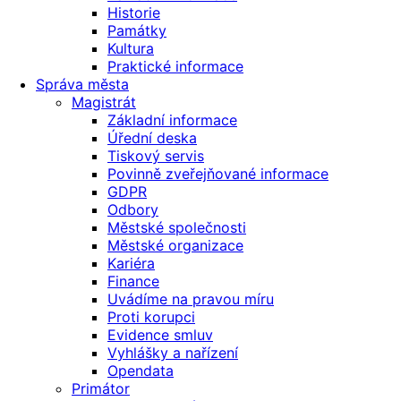
Historie
Památky
Kultura
Praktické informace
Správa města
Magistrát
Základní informace
Úřední deska
Tiskový servis
Povinně zveřejňované informace
GDPR
Odbory
Městské společnosti
Městské organizace
Kariéra
Finance
Uvádíme na pravou míru
Proti korupci
Evidence smluv
Vyhlášky a nařízení
Opendata
Primátor