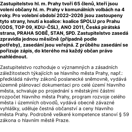
Zastupitelstvo hl. m. Prahy tvoří 65 členů, kteří jsou
voleni občany hl. m. Prahy v komunálních volbách na 4
roky. Pro volební období 2022–2026 jsou zastoupeny
tyto strany, hnutí a koalice: koalice SPOLU pro Prahu
(ODS, TOP 09, KDU-ČSL), ANO 2011, Česká pirátská
strana, PRAHA SOBĚ, STAN, SPD. Zastupitelstvo zasedá
zpravidla jednou měsíčně (případně podle
potřeby), zasedání jsou veřejná. Z průběhu zasedání se
pořizuje zápis, do kterého má každý občan právo
nahlédnout.
Zastupitelstvo rozhoduje o významných a zásadních
záležitostech týkajících se hlavního města Prahy, např.:
předkládá návrhy zákonů poslanecké sněmovně, vydává
územně plánovací dokumentaci pro celé území hlavního
města, schvaluje po projednání s městskými částmi
rozpočet hlavního města Prahy, program rozvoje celého
města i územních obvodů, vydává obecně závazné
vyhlášky, uděluje čestná občanství a ceny hlavního
města Prahy. Podrobně veškeré kompetence stanoví § 59
zákona o hlavním městě Praze.