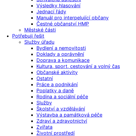
Výsledky hlasování
Jednací řády
Manuál pro interpelující občany
Čestné občanství HMP
Městské části
Potřebuji řešit
Služby úřadu
Bydlení a nemovitosti
Doklady a oprávnění
Doprava a komunikace
Kultura, sport, cestování a volný čas
Občanské aktivity
Ostatní
Práce a podnikání
Poplatky a daně
Rodina a sociální péče
Služby
Školství a vzdělávání
Výstavba a památková péče
Zdraví a zdravotnictví
Zvířata
Životní prostředí