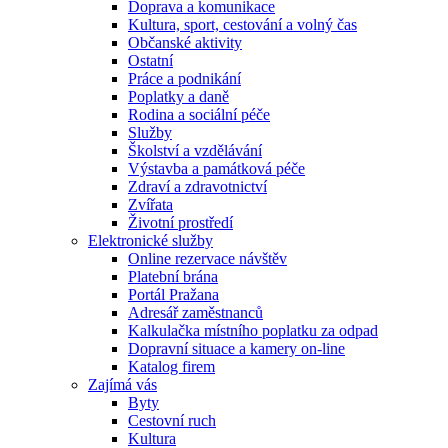
Doprava a komunikace
Kultura, sport, cestování a volný čas
Občanské aktivity
Ostatní
Práce a podnikání
Poplatky a daně
Rodina a sociální péče
Služby
Školství a vzdělávání
Výstavba a památková péče
Zdraví a zdravotnictví
Zvířata
Životní prostředí
Elektronické služby
Online rezervace návštěv
Platební brána
Portál Pražana
Adresář zaměstnanců
Kalkulačka místního poplatku za odpad
Dopravní situace a kamery on-line
Katalog firem
Zajímá vás
Byty
Cestovní ruch
Kultura