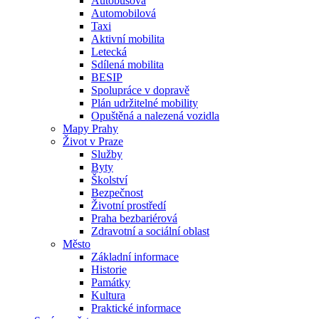
Autobusová
Automobilová
Taxi
Aktivní mobilita
Letecká
Sdílená mobilita
BESIP
Spolupráce v dopravě
Plán udržitelné mobility
Opuštěná a nalezená vozidla
Mapy Prahy
Život v Praze
Služby
Byty
Školství
Bezpečnost
Životní prostředí
Praha bezbariérová
Zdravotní a sociální oblast
Město
Základní informace
Historie
Památky
Kultura
Praktické informace