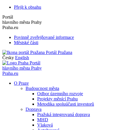
Přejít k obsahu
Portál
hlavního města Prahy
Praha.eu
Povinně zveřejňované informace
Městské části
Portál Pražana
Česky
English
Portál
hlavního města Prahy
Praha.eu
O Praze
Budoucnost města
Odbor územního rozvoje
Projekty měnící Prahu
Metodika spoluúčasti investorů
Doprava
Pražská integrovaná doprava
MHD
Vlaková