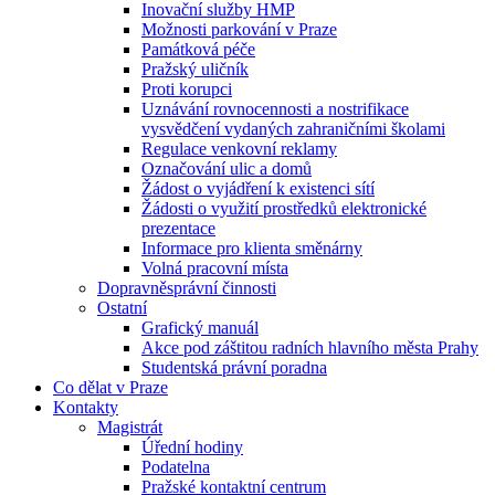
Inovační služby HMP
Možnosti parkování v Praze
Památková péče
Pražský uličník
Proti korupci
Uznávání rovnocennosti a nostrifikace
vysvědčení vydaných zahraničními školami
Regulace venkovní reklamy
Označování ulic a domů
Žádost o vyjádření k existenci sítí
Žádosti o využití prostředků elektronické
prezentace
Informace pro klienta směnárny
Volná pracovní místa
Dopravněsprávní činnosti
Ostatní
Grafický manuál
Akce pod záštitou radních hlavního města Prahy
Studentská právní poradna
Co dělat v Praze
Kontakty
Magistrát
Úřední hodiny
Podatelna
Pražské kontaktní centrum