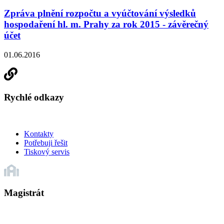
Zpráva plnění rozpočtu a vyúčtování výsledků
hospodaření hl. m. Prahy za rok 2015 - závěrečný
účet
01.06.2016
Rychlé odkazy
Kontakty
Potřebuji řešit
Tiskový servis
Magistrát