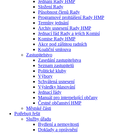
Jednání Rady HMP
Složení Rady
Působnost členů Rady
Programové prohlášení Rady HMP
Termíny jednání
Archiv usnesení Rady HMP
Jednací řád Rady a jejích Komisí
Komise Rady HMP
Akce pod záštitou radních
Koaliční smlouva
Zastupitelstvo
Zasedání zastupitelstva
Seznam zastupitelů
Politické kluby
Výbory
Schválená usnesení
Výsledky hlasování
Jednací řády
Manuál pro interpelující občany
Čestné občanství HMP
Městské části
Potřebuji řešit
Služby úřadu
Bydlení a nemovitosti
Doklady a oprávnění