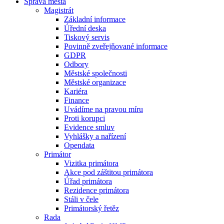
Správa města
Magistrát
Základní informace
Úřední deska
Tiskový servis
Povinně zveřejňované informace
GDPR
Odbory
Městské společnosti
Městské organizace
Kariéra
Finance
Uvádíme na pravou míru
Proti korupci
Evidence smluv
Vyhlášky a nařízení
Opendata
Primátor
Vizitka primátora
Akce pod záštitou primátora
Úřad primátora
Rezidence primátora
Stáli v čele
Primátorský řetěz
Rada