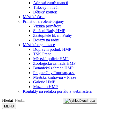
Adresář zaměstnanců
Tiskový mluvčí
Dětský koutek
Městské části
Primátor a volené orgány
Vizitka primátora
Složení Rady HMP
Zastupitelé hl. m. Prahy
Dotazy na radní
Městské organizace
Dopravní podnik HMP
TSK Praha
Městská policie HMP
Zoologická zahrada HMP
Botanická zahrada HMP
Prague City Tourism, a.s.
Městská knihovna v Praze
Galerie HMP
Muzeum HMP
Kontakty na redakci portálu a webmastera
Hledat
MENU