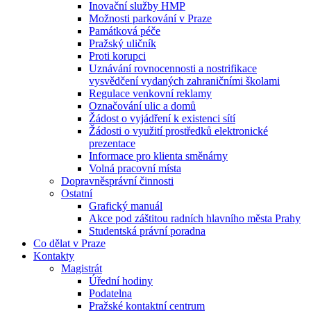
Inovační služby HMP
Možnosti parkování v Praze
Památková péče
Pražský uličník
Proti korupci
Uznávání rovnocennosti a nostrifikace
vysvědčení vydaných zahraničními školami
Regulace venkovní reklamy
Označování ulic a domů
Žádost o vyjádření k existenci sítí
Žádosti o využití prostředků elektronické
prezentace
Informace pro klienta směnárny
Volná pracovní místa
Dopravněsprávní činnosti
Ostatní
Grafický manuál
Akce pod záštitou radních hlavního města Prahy
Studentská právní poradna
Co dělat v Praze
Kontakty
Magistrát
Úřední hodiny
Podatelna
Pražské kontaktní centrum