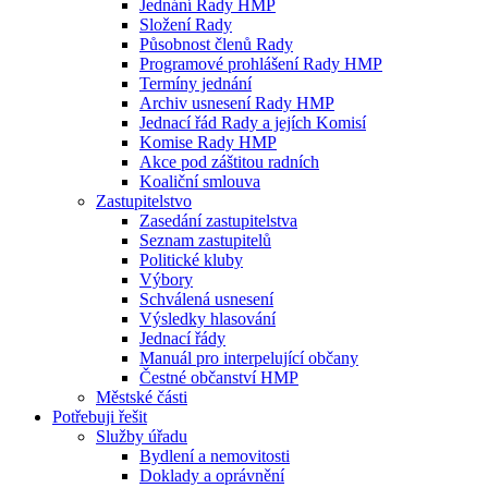
Jednání Rady HMP
Složení Rady
Působnost členů Rady
Programové prohlášení Rady HMP
Termíny jednání
Archiv usnesení Rady HMP
Jednací řád Rady a jejích Komisí
Komise Rady HMP
Akce pod záštitou radních
Koaliční smlouva
Zastupitelstvo
Zasedání zastupitelstva
Seznam zastupitelů
Politické kluby
Výbory
Schválená usnesení
Výsledky hlasování
Jednací řády
Manuál pro interpelující občany
Čestné občanství HMP
Městské části
Potřebuji řešit
Služby úřadu
Bydlení a nemovitosti
Doklady a oprávnění