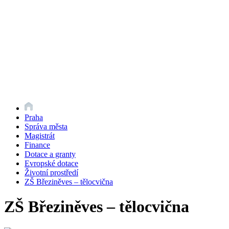
Praha
Správa města
Magistrát
Finance
Dotace a granty
Evropské dotace
Životní prostředí
ZŠ Březiněves – tělocvična
ZŠ Březiněves – tělocvična