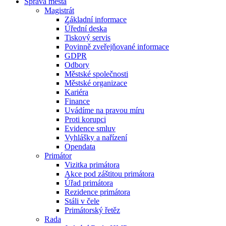
Správa města
Magistrát
Základní informace
Úřední deska
Tiskový servis
Povinně zveřejňované informace
GDPR
Odbory
Městské společnosti
Městské organizace
Kariéra
Finance
Uvádíme na pravou míru
Proti korupci
Evidence smluv
Vyhlášky a nařízení
Opendata
Primátor
Vizitka primátora
Akce pod záštitou primátora
Úřad primátora
Rezidence primátora
Stáli v čele
Primátorský řetěz
Rada