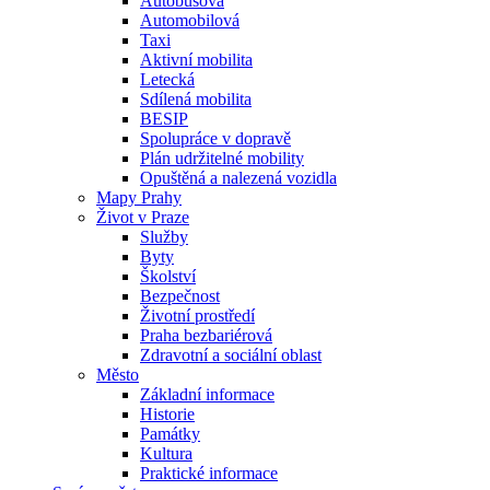
Autobusová
Automobilová
Taxi
Aktivní mobilita
Letecká
Sdílená mobilita
BESIP
Spolupráce v dopravě
Plán udržitelné mobility
Opuštěná a nalezená vozidla
Mapy Prahy
Život v Praze
Služby
Byty
Školství
Bezpečnost
Životní prostředí
Praha bezbariérová
Zdravotní a sociální oblast
Město
Základní informace
Historie
Památky
Kultura
Praktické informace