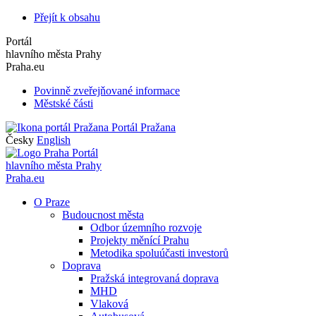
Přejít k obsahu
Portál
hlavního města Prahy
Praha.eu
Povinně zveřejňované informace
Městské části
Portál Pražana
Česky
English
Portál
hlavního města Prahy
Praha.eu
O Praze
Budoucnost města
Odbor územního rozvoje
Projekty měnící Prahu
Metodika spoluúčasti investorů
Doprava
Pražská integrovaná doprava
MHD
Vlaková