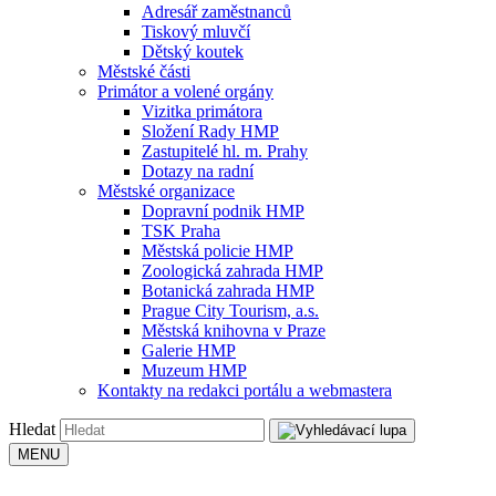
Adresář zaměstnanců
Tiskový mluvčí
Dětský koutek
Městské části
Primátor a volené orgány
Vizitka primátora
Složení Rady HMP
Zastupitelé hl. m. Prahy
Dotazy na radní
Městské organizace
Dopravní podnik HMP
TSK Praha
Městská policie HMP
Zoologická zahrada HMP
Botanická zahrada HMP
Prague City Tourism, a.s.
Městská knihovna v Praze
Galerie HMP
Muzeum HMP
Kontakty na redakci portálu a webmastera
Hledat
MENU