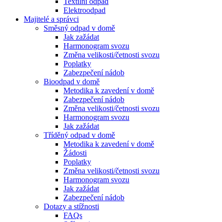
Textilní odpad
Elektroodpad
Majitelé a správci
Směsný odpad v domě
Jak zažádat
Harmonogram svozu
Změna velikosti/četnosti svozu
Poplatky
Zabezpečení nádob
Bioodpad v domě
Metodika k zavedení v domě
Zabezpečení nádob
Změna velikosti/četnosti svozu
Harmonogram svozu
Jak zažádat
Tříděný odpad v domě
Metodika k zavedení v domě
Žádosti
Poplatky
Změna velikosti/četnosti svozu
Harmonogram svozu
Jak zažádat
Zabezpečení nádob
Dotazy a stížnosti
FAQs