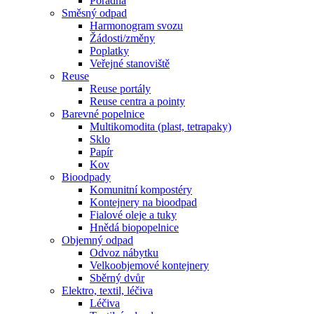
Poradna
Směsný odpad
Harmonogram svozu
Žádosti/změny
Poplatky
Veřejné stanoviště
Reuse
Reuse portály
Reuse centra a pointy
Barevné popelnice
Multikomodita (plast, tetrapaky)
Sklo
Papír
Kov
Bioodpady
Komunitní kompostéry
Kontejnery na bioodpad
Fialové oleje a tuky
Hnědá biopopelnice
Objemný odpad
Odvoz nábytku
Velkoobjemové kontejnery
Sběrný dvůr
Elektro, textil, léčiva
Léčiva