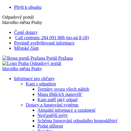
Přejít k obsahu
Odpadový portál
hlavního města Prahy
Časté dotazy
Call centrum: 284 091 888 (po-pá 8-18)
Povinně zveřejňované informace
Městské části
Portál Pražana
Odpadový portál
hlavního města Prahy
Informace pro občany
Kam s odpadem
Termíny svozu všech nádob
Mapa třídících stanovišť
Kam patří jaký odpad
Dotazy a fungování systému
Aktualní informace a oznámení
Nejčastější mýty
Schéma fungování odpadního hospodářství
Podat stížnost