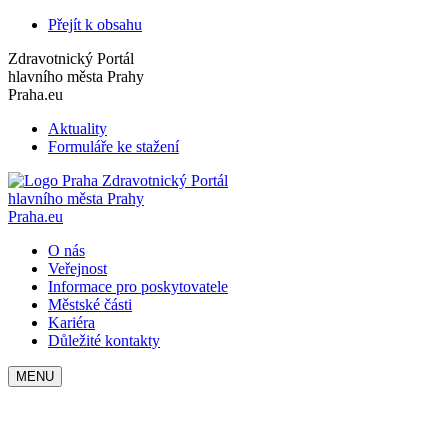
Přejít k obsahu
Zdravotnický Portál
hlavního města Prahy
Praha.eu
Aktuality
Formuláře ke stažení
Zdravotnický Portál
hlavního města Prahy
Praha.eu
O nás
Veřejnost
Informace pro poskytovatele
Městské části
Kariéra
Důležité kontakty
MENU