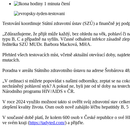
1 minuta čtení
Testování koordinuje Státní zdravotní ústav (SZÚ) a finančně jej po
„Zdůrazňujeme, že přijít může každý, bez ohledu na věk, pohlaví či
typu B, C a případně na syfilis. Včasné odhalení infekce zásadně zle
ředitelka SZÚ MUDr. Barbora Macková, MHA.
Přehled všech testovacích míst, včetně aktuální otevírací doby, najde
mutacích.
Poradna v areálu Státního zdravotního ústavu na adrese Šrobárova 48
„V ordinaci si můžete popovídat s našimi odborníky, zeptat se na cokoli
nechráněný pohlavní styk? A pokud ne, byli jste od té doby na teste
Národního programu HIV/AIDS v ČR.
V roce 2024 využilo možnost takto si ověřit svůj zdravotní stav celke
zlepšení kvality života. Osm osob nově zahájilo léčbu hepatitidy B, 5 o
V současné době platí, že kolem 600 osob v České republice o své HIV 
ve svém kraji (
https://tadyted.com/
) a přijďte.