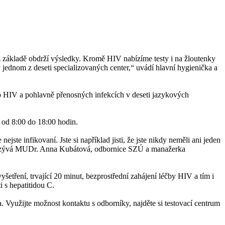
 základě obdrží výsledky. Kromě HIV nabízíme testy i na žloutenky
 jednom z deseti specializovaných center,“ uvádí hlavní hygienička a
 o HIV a pohlavně přenosných infekcích v deseti jazykových
 od 8:00 do 18:00 hodin.
jste infikovaní. Jste si například jisti, že jste nikdy neměli ani jeden
s,“ vyzývá MUDr. Anna Kubátová, odbornice SZÚ a manažerka
šetření, trvající 20 minut, bezprostřední zahájení léčby HIV a tím i
i s hepatitidou C.
a. Využijte možnost kontaktu s odborníky, najděte si testovací centrum