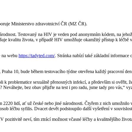
dporuje Ministerstvo zdravotnictví ČR (MZ ČR).
 národnost. Testovaný na HIV je veden pod anonymním kódem, na jehož
pšuje kvalitu života, v případě HIV umožňuje okamžitý přístup k léčbě v
te na webu
https://tadyted.com/
. Stránka nabízí také základní informace
, Praha 10, bude během testovacího týdne otevřena každý pracovní den
 k problematice sexuálně přenosných infekcí, a především si ověřit, že ne
ch? Neváhejte, bez obav přijďte na test i pro radu, jsme tady pro vá
m 2220 lidí, ať už české nebo jiné národnosti. Čtyřem z nich umožnilo vy
sob léčbu syfilis. Dvacet devět podstoupilo další vyšetření v souvislost
pozitivitě neví, tím ztrácí možnost včasné léčby a kvalitnějšího život