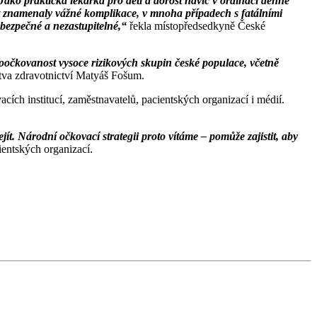
ko praktická lékařka pro děti a dorost navíc v ordinaci denně
let znamenaly vážné komplikace, v mnoha případech s fatálními
 bezpečné a nezastupitelné,“
řekla místopředsedkyně České
roočkovanost vysoce rizikových skupin české populace, včetně
stva zdravotnictví Matyáš Fošum.
ích institucí, zaměstnavatelů, pacientských organizací i médií.
t. Národní očkovací strategii proto vítáme – pomůže zajistit, aby
entských organizací.