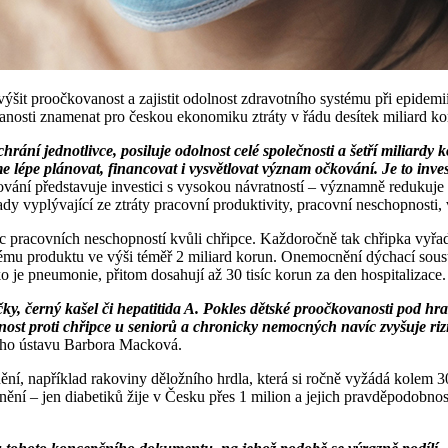
ýšit proočkovanost a zajistit odolnost zdravotního systému při epidem
sti znamenat pro českou ekonomiku ztráty v řádu desítek miliard ko
ání jednotlivce, posiluje odolnost celé společnosti a šetří miliardy 
lépe plánovat, financovat i vysvětlovat význam očkování. Je to inve
ování představuje investici s vysokou návratností – významně redukuje p
 vyplývající ze ztráty pracovní produktivity, pracovní neschopnosti, 
pracovních neschopností kvůli chřipce. Každoročně tak chřipka vyřadí z
šlému produktu ve výši téměř 2 miliard korun. Onemocnění dýchací sous
 je pneumonie, přitom dosahují až 30 tisíc korun za den hospitalizace.
ky, černý kašel či hepatitida A. Pokles dětské proočkovanosti pod hran
nost proti chřipce u seniorů a chronicky nemocných navíc zvyšuje ri
ního ústavu Barbora Macková.
ní, například rakoviny děložního hrdla, která si ročně vyžádá kolem 3
nění – jen diabetiků žije v Česku přes 1 milion a jejich pravděpodobnos