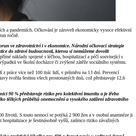
iích a pandemiích. Očkování je zároveň ekonomicky vysoce efektivní
run ročně.
korun ve zdravotnictví i v ekonomice. Národní očkovací strategie
stice do zdravé budoucnosti, kterou si nemůžeme dovolit
římé náklady spojené s léčbou, hospitalizací a péčí související s
výpadků ve školní docházce či zvýšené zátěže sociálního systému.
 práce více než 100 tisíc lidí, v průměru na 13 dní. Prevencí
tavy tvořila šestinu všech prostonaných dnů, což představuje 12,6
ici 90 % představuje riziko pro kolektivní imunitu a je třeba
ziko těžkých průběhů onemocnění a vysokého zatížení zdravotního
00 životů. S touto nemocí se potýká 2 900 žen a v osobní anamnéze ji
t hospitalizace je šestinásobně vyšší, zatímco riziko závažných