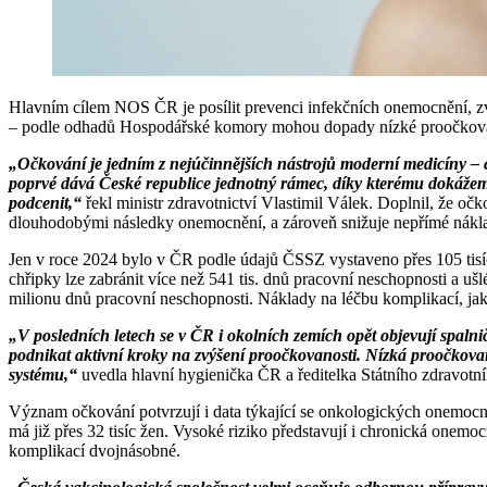
Hlavním cílem NOS ČR je posílit prevenci infekčních onemocnění, zv
– podle odhadů Hospodářské komory mohou dopady nízké proočkovano
„Očkování je jedním z nejúčinnějších nástrojů moderní medicíny – chr
poprvé dává České republice jednotný rámec, díky kterému dokážeme 
podcenit,“
řekl ministr zdravotnictví Vlastimil Válek. Doplnil, že očk
dlouhodobými následky onemocnění, a zároveň snižuje nepřímé náklady
Jen v roce 2024 bylo v ČR podle údajů ČSSZ vystaveno přes 105 tisíc 
chřipky lze zabránit více než 541 tis. dnů pracovní neschopnosti a u
milionu dnů pracovní neschopnosti. Náklady na léčbu komplikací, jako
„V posledních letech se v ČR i okolních zemích opět objevují spalnič
podnikat aktivní kroky na zvýšení proočkovanosti. Nízká proočkova
systému,“
uvedla hlavní hygienička ČR a ředitelka Státního zdravot
Význam očkování potvrzují i data týkající se onkologických onemocně
má již přes 32 tisíc žen. Vysoké riziko představují i chronická onemoc
komplikací dvojnásobné.