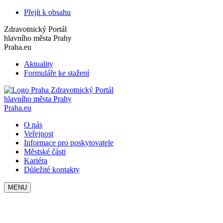
Přejít k obsahu
Zdravotnický Portál
hlavního města Prahy
Praha.eu
Aktuality
Formuláře ke stažení
Zdravotnický Portál
hlavního města Prahy
Praha.eu
O nás
Veřejnost
Informace pro poskytovatele
Městské části
Kariéra
Důležité kontakty
MENU