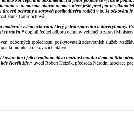
tohoto koncepčního dokumentu, na jehož podobě se výrazně podílí. Ja
 vakcínám se nemusíme obávat nemocí, které ještě před pár desítkami 
 úroveň ochrany a zároveň posílit důvěru rodičů v to, že očkování je
dorost Hana Cabrnochová.
 a moderní systém očkování, který je transparentní a důvěryhodný. P
ení chráněn,“
doplnil ředitel odboru ochrany veřejného zdraví Minister
ven, odborných společností, poskytovatelů zdravotních služeb, vzdělávac
ing a komunikaci očkovacích aktivit.
Očkování jim i jejich rodinám dává možnost mnoha těmto obtížím předejí
kde člověk žije,“
uvedl Robert Hejzák, předseda Národní asociace paci