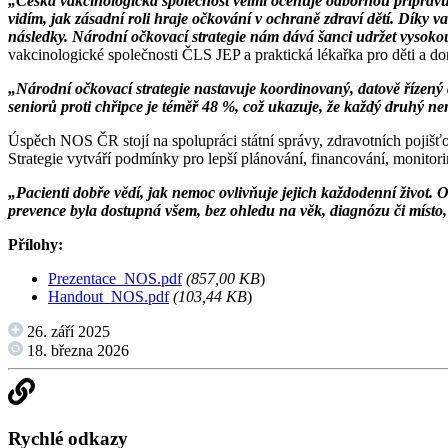
„Česká vakcinologická společnost velmi oceňuje odbornou přípravu 
vidím, jak zásadní roli hraje očkování v ochraně zdraví dětí. Díky
následky. Národní očkovací strategie nám dává šanci udržet vysokou
vakcinologické společnosti ČLS JEP a praktická lékařka pro děti a 
„Národní očkovací strategie nastavuje koordinovaný, datově řízený
seniorů proti chřipce je téměř 48 %, což ukazuje, že každý druhý n
Úspěch NOS ČR stojí na spolupráci státní správy, zdravotních pojišťo
Strategie vytváří podmínky pro lepší plánování, financování, monitor
„Pacienti dobře vědí, jak nemoc ovlivňuje jejich každodenní život. 
prevence byla dostupná všem, bez ohledu na věk, diagnózu či místo, 
Přílohy:
Prezentace_NOS.pdf
(857,00 KB
)
Handout_NOS.pdf
(103,44 KB
)
26. září 2025
18. března 2026
Rychlé odkazy