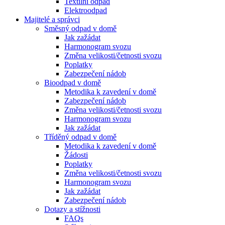
Textilní odpad
Elektroodpad
Majitelé a správci
Směsný odpad v domě
Jak zažádat
Harmonogram svozu
Změna velikosti/četnosti svozu
Poplatky
Zabezpečení nádob
Bioodpad v domě
Metodika k zavedení v domě
Zabezpečení nádob
Změna velikosti/četnosti svozu
Harmonogram svozu
Jak zažádat
Tříděný odpad v domě
Metodika k zavedení v domě
Žádosti
Poplatky
Změna velikosti/četnosti svozu
Harmonogram svozu
Jak zažádat
Zabezpečení nádob
Dotazy a stížnosti
FAQs