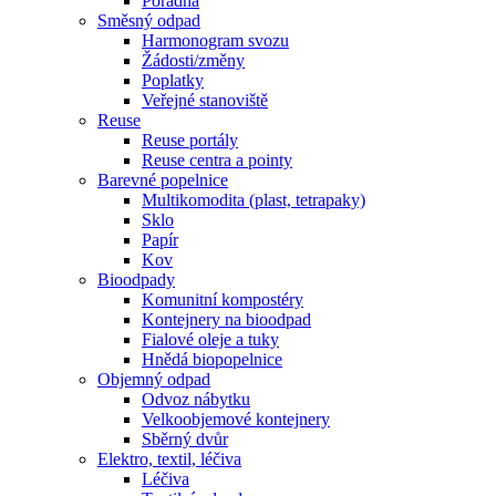
Poradna
Směsný odpad
Harmonogram svozu
Žádosti/změny
Poplatky
Veřejné stanoviště
Reuse
Reuse portály
Reuse centra a pointy
Barevné popelnice
Multikomodita (plast, tetrapaky)
Sklo
Papír
Kov
Bioodpady
Komunitní kompostéry
Kontejnery na bioodpad
Fialové oleje a tuky
Hnědá biopopelnice
Objemný odpad
Odvoz nábytku
Velkoobjemové kontejnery
Sběrný dvůr
Elektro, textil, léčiva
Léčiva