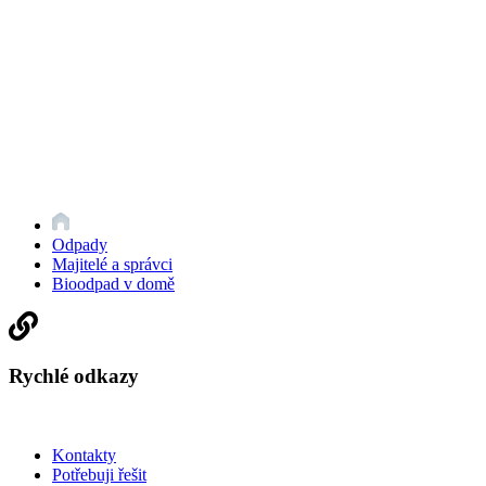
Odpady
Majitelé a správci
Bioodpad v domě
Rychlé odkazy
Kontakty
Potřebuji řešit