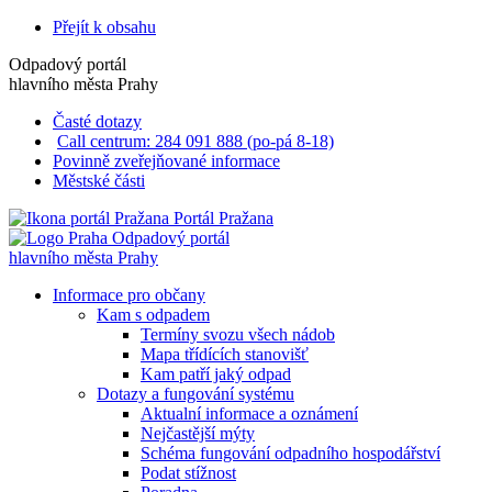
Přejít k obsahu
Odpadový portál
hlavního města Prahy
Časté dotazy
Call centrum: 284 091 888 (po-pá 8-18)
Povinně zveřejňované informace
Městské části
Portál Pražana
Odpadový portál
hlavního města Prahy
Informace pro občany
Kam s odpadem
Termíny svozu všech nádob
Mapa třídících stanovišť
Kam patří jaký odpad
Dotazy a fungování systému
Aktualní informace a oznámení
Nejčastější mýty
Schéma fungování odpadního hospodářství
Podat stížnost