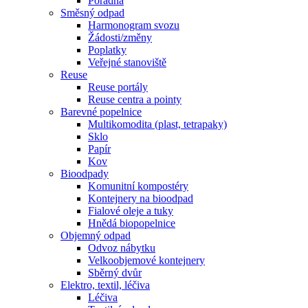
Poradna
Směsný odpad
Harmonogram svozu
Žádosti/změny
Poplatky
Veřejné stanoviště
Reuse
Reuse portály
Reuse centra a pointy
Barevné popelnice
Multikomodita (plast, tetrapaky)
Sklo
Papír
Kov
Bioodpady
Komunitní kompostéry
Kontejnery na bioodpad
Fialové oleje a tuky
Hnědá biopopelnice
Objemný odpad
Odvoz nábytku
Velkoobjemové kontejnery
Sběrný dvůr
Elektro, textil, léčiva
Léčiva