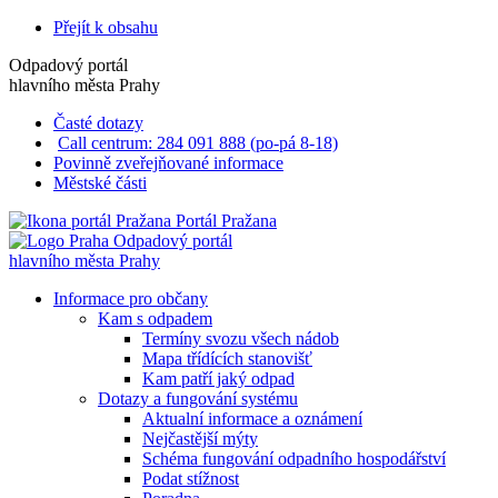
Přejít k obsahu
Odpadový portál
hlavního města Prahy
Časté dotazy
Call centrum: 284 091 888 (po-pá 8-18)
Povinně zveřejňované informace
Městské části
Portál Pražana
Odpadový portál
hlavního města Prahy
Informace pro občany
Kam s odpadem
Termíny svozu všech nádob
Mapa třídících stanovišť
Kam patří jaký odpad
Dotazy a fungování systému
Aktualní informace a oznámení
Nejčastější mýty
Schéma fungování odpadního hospodářství
Podat stížnost