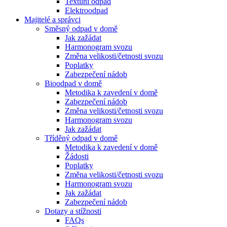
Textilní odpad
Elektroodpad
Majitelé a správci
Směsný odpad v domě
Jak zažádat
Harmonogram svozu
Změna velikosti/četnosti svozu
Poplatky
Zabezpečení nádob
Bioodpad v domě
Metodika k zavedení v domě
Zabezpečení nádob
Změna velikosti/četnosti svozu
Harmonogram svozu
Jak zažádat
Tříděný odpad v domě
Metodika k zavedení v domě
Žádosti
Poplatky
Změna velikosti/četnosti svozu
Harmonogram svozu
Jak zažádat
Zabezpečení nádob
Dotazy a stížnosti
FAQs