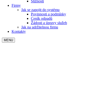
Stížnosti
Firmy
Jak se zapojit do systému
Povinnosti a podmínky
Ceník odpadů
Žádosti a úpravy služeb
Jak na udržitelnou firmu
Kontakty
MENU