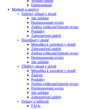
Textilní odpad
Elektroodpad
Majitelé a správci
Směsný odpad v domě
Jak zažádat
Harmonogram svozu
Změna velikosti/četnosti svozu
Poplatky
Zabezpečení nádob
Bioodpad v domě
Metodika k zavedení v domě
Zabezpečení nádob
Změna velikosti/četnosti svozu
Harmonogram svozu
Jak zažádat
Tříděný odpad v domě
Metodika k zavedení v domě
Žádosti
Poplatky
Změna velikosti/četnosti svozu
Harmonogram svozu
Jak zažádat
Zabezpečení nádob
Dotazy a stížnosti
FAQs