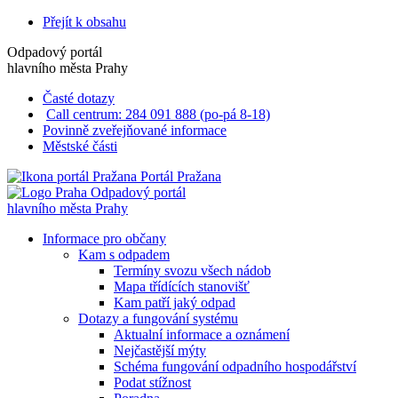
Přejít k obsahu
Odpadový portál
hlavního města Prahy
Časté dotazy
Call centrum: 284 091 888 (po-pá 8-18)
Povinně zveřejňované informace
Městské části
Portál Pražana
Odpadový portál
hlavního města Prahy
Informace pro občany
Kam s odpadem
Termíny svozu všech nádob
Mapa třídících stanovišť
Kam patří jaký odpad
Dotazy a fungování systému
Aktualní informace a oznámení
Nejčastější mýty
Schéma fungování odpadního hospodářství
Podat stížnost