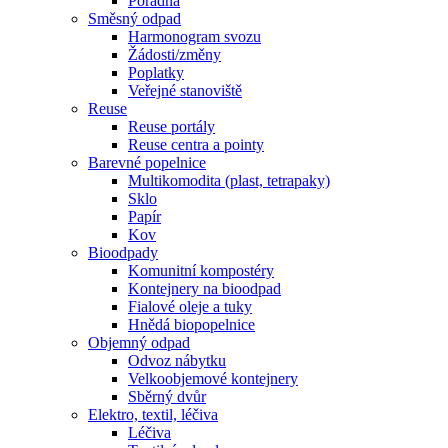
Poradna
Směsný odpad
Harmonogram svozu
Žádosti/změny
Poplatky
Veřejné stanoviště
Reuse
Reuse portály
Reuse centra a pointy
Barevné popelnice
Multikomodita (plast, tetrapaky)
Sklo
Papír
Kov
Bioodpady
Komunitní kompostéry
Kontejnery na bioodpad
Fialové oleje a tuky
Hnědá biopopelnice
Objemný odpad
Odvoz nábytku
Velkoobjemové kontejnery
Sběrný dvůr
Elektro, textil, léčiva
Léčiva