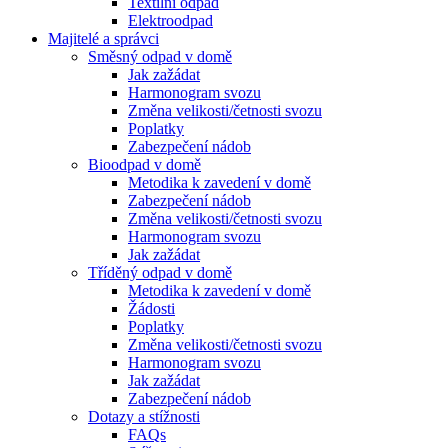
Textilní odpad
Elektroodpad
Majitelé a správci
Směsný odpad v domě
Jak zažádat
Harmonogram svozu
Změna velikosti/četnosti svozu
Poplatky
Zabezpečení nádob
Bioodpad v domě
Metodika k zavedení v domě
Zabezpečení nádob
Změna velikosti/četnosti svozu
Harmonogram svozu
Jak zažádat
Tříděný odpad v domě
Metodika k zavedení v domě
Žádosti
Poplatky
Změna velikosti/četnosti svozu
Harmonogram svozu
Jak zažádat
Zabezpečení nádob
Dotazy a stížnosti
FAQs