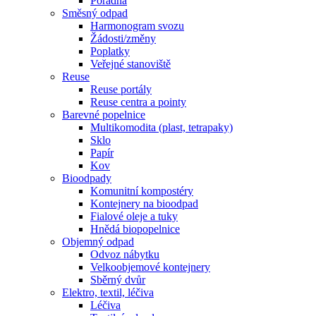
Poradna
Směsný odpad
Harmonogram svozu
Žádosti/změny
Poplatky
Veřejné stanoviště
Reuse
Reuse portály
Reuse centra a pointy
Barevné popelnice
Multikomodita (plast, tetrapaky)
Sklo
Papír
Kov
Bioodpady
Komunitní kompostéry
Kontejnery na bioodpad
Fialové oleje a tuky
Hnědá biopopelnice
Objemný odpad
Odvoz nábytku
Velkoobjemové kontejnery
Sběrný dvůr
Elektro, textil, léčiva
Léčiva