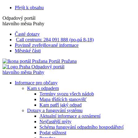
Přejít k obsahu
Odpadový portál
hlavního města Prahy
Časté dotazy
Call centrum: 284 091 888 (po-pá 8-18)
Povinně zveřejňované informace
Městské části
Portál Pražana
Odpadový portál
hlavního města Prahy
Informace pro občany
Kam s odpadem
Termíny svozu všech nádob
Mapa třídících stanovišť
Kam patří jaký odpad
Dotazy a fungování systému
Aktualní informace a oznámení
Nejčastější mýty
Schéma fungování odpadního hospodářství
Podat stížnost