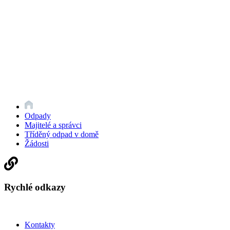
Odpady
Majitelé a správci
Tříděný odpad v domě
Žádosti
Rychlé odkazy
Kontakty