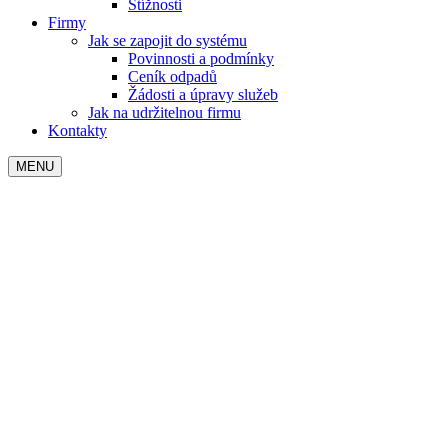
Stížnosti
Firmy
Jak se zapojit do systému
Povinnosti a podmínky
Ceník odpadů
Žádosti a úpravy služeb
Jak na udržitelnou firmu
Kontakty
MENU