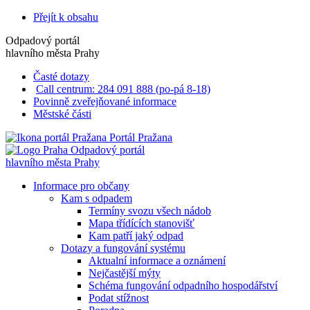
Přejít k obsahu
Odpadový portál
hlavního města Prahy
Časté dotazy
Call centrum: 284 091 888 (po-pá 8-18)
Povinně zveřejňované informace
Městské části
Portál Pražana
Odpadový portál
hlavního města Prahy
Informace pro občany
Kam s odpadem
Termíny svozu všech nádob
Mapa třídících stanovišť
Kam patří jaký odpad
Dotazy a fungování systému
Aktualní informace a oznámení
Nejčastější mýty
Schéma fungování odpadního hospodářství
Podat stížnost