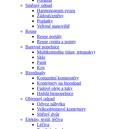
Poradna
Směsný odpad
Harmonogram svozu
Žádosti/změny
Poplatky
Veřejné stanoviště
Reuse
Reuse portály
Reuse centra a pointy
Barevné popelnice
Multikomodita (plast, tetrapaky)
Sklo
Papír
Kov
Bioodpady
Komunitní kompostéry
Kontejnery na bioodpad
Fialové oleje a tuky
Hnědá biopopelnice
Objemný odpad
Odvoz nábytku
Velkoobjemové kontejnery
Sběrný dvůr
Elektro, textil, léčiva
Léčiva