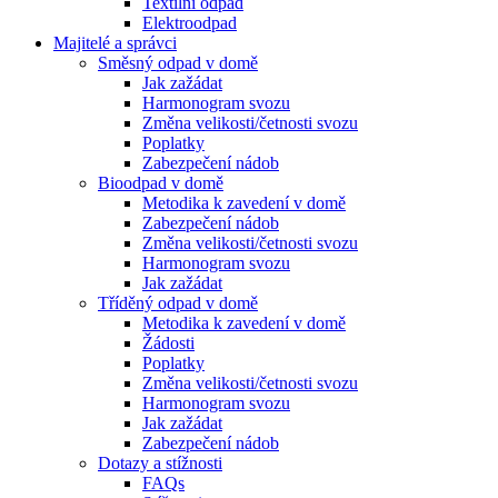
Textilní odpad
Elektroodpad
Majitelé a správci
Směsný odpad v domě
Jak zažádat
Harmonogram svozu
Změna velikosti/četnosti svozu
Poplatky
Zabezpečení nádob
Bioodpad v domě
Metodika k zavedení v domě
Zabezpečení nádob
Změna velikosti/četnosti svozu
Harmonogram svozu
Jak zažádat
Tříděný odpad v domě
Metodika k zavedení v domě
Žádosti
Poplatky
Změna velikosti/četnosti svozu
Harmonogram svozu
Jak zažádat
Zabezpečení nádob
Dotazy a stížnosti
FAQs