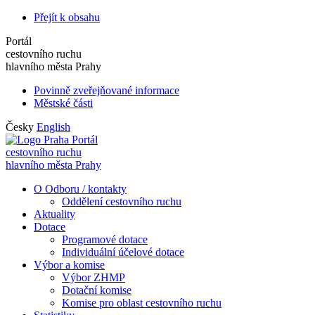
Přejít k obsahu
Portál
cestovního ruchu
hlavního města Prahy
Povinně zveřejňované informace
Městské části
Česky
English
Portál
cestovního ruchu
hlavního města Prahy
O Odboru / kontakty
Oddělení cestovního ruchu
Aktuality
Dotace
Programové dotace
Individuální účelové dotace
Výbor a komise
Výbor ZHMP
Dotační komise
Komise pro oblast cestovního ruchu