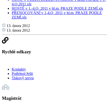
4.Q.2011.xls
HOSTÉ v 1.-4.Q. 2011 v hl.m. PRAZE PODLE ZEMÍ.xls
PŘENOCOVÁNÍ v 1-4.Q. 2011 v hl.m. PRAZE PODLE
ZEMÍ.xls
13. února 2012
13. února 2012
Rychlé odkazy
Kontakty
Potřebuji řešit
Tiskový servis
Magistrát