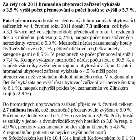
Za celý rok 2011 hromadná ubytovací zařízení vykázala
o 3,5 % vyšší počet přenocování a počet hostů se zvýšil o 5,7 %.
Počet přenocování
hostů ve sledovaných hromadných ubytovacích
zařízeních ve 4. čtvrtletí roku 2011 dosáhl
7,3 milionu
, což bylo
o 3,1 % více než ve stejném období předchozího roku. U rezidentů
došlo k mírnému poklesu (o 0,2 %), naopak počet nocí strávených
nerezidenty vzrostl o 5,3 %. Meziroční nárůst zaznamenaly hotely
čtyřhvězdičkové o 8,1 %, pětihvězdičkové o 6,0 % a hotely
kategorie garni o 8,5 %. V penzionech se počet přenocování snížil
o 7,4 %. Kempy vykázaly meziročně nárůst počtu nocí o 30,5 %, a
to především díky zvýšenému zájmu o ubytování v říjnu. Ostatní
hromadná ubytovací zařízení vykázala o 4,5 % nižší počet
přenocování než ve stejném období minulého roku. V regionálním
členění vykázala nejvyšší růst ubytovací zařízení v Libereckém kraji
(o 6,1 %), naopak nejvyšší pokles byl zaznamenán ve Zlínském
kraji (o 2,8 %).
Do hromadných ubytovacích zařízení přijelo ve 4. čtvrtletí celkem
2,7 milionu hostů,
což meziročně představovalo zvýšení o 5,0 %.
Počet nerezidentů vzrostl o 5,7 % a rezidentů o 3,9 %. Počty hostů
se snížily v jedno- a dvouhvězdičkových hotelích (o 3,8 % resp. o
4,9 %), penziony zaznamenaly pokles zájmu klientely o 4,8 %.
Z regionálního pohledu se nejvíce zvýšil počet hostů
ve Středočeském kraji (o 10,4 %) a krajích Karlovarském (o 9,1 %)