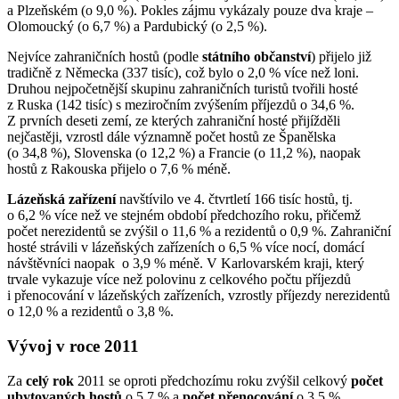
a Plzeňském (o 9,0 %). Pokles zájmu vykázaly pouze dva kraje –
Olomoucký (o 6,7 %) a Pardubický (o 2,5 %).
Nejvíce zahraničních hostů (podle
státního občanství
) přijelo již
tradičně z Německa (337 tisíc), což bylo o 2,0 % více než loni.
Druhou nejpočetnější skupinu zahraničních turistů tvořili hosté
z Ruska (142 tisíc) s meziročním zvýšením příjezdů o 34,6 %.
Z prvních deseti zemí, ze kterých zahraniční hosté přijížděli
nejčastěji, vzrostl dále významně počet hostů ze Španělska
(o 34,8 %), Slovenska (o 12,2 %) a Francie (o 11,2 %), naopak
hostů z Rakouska přijelo o 7,6 % méně.
Lázeňská zařízení
navštívilo ve 4. čtvrtletí 166 tisíc hostů, tj.
o 6,2 % více než ve stejném období předchozího roku, přičemž
počet nerezidentů se zvýšil o 11,6 % a rezidentů o 0,9 %. Zahraniční
hosté strávili v lázeňských zařízeních o 6,5 % více nocí, domácí
návštěvníci naopak o 3,9 % méně. V Karlovarském kraji, který
trvale vykazuje více než polovinu z celkového počtu příjezdů
i přenocování v lázeňských zařízeních, vzrostly příjezdy nerezidentů
o 12,0 % a rezidentů o 3,8 %.
Vývoj v roce 2011
Za
celý rok
2011 se oproti předchozímu roku zvýšil celkový
počet
ubytovaných hostů
o 5,7 % a
počet přenocování
o 3,5 %.