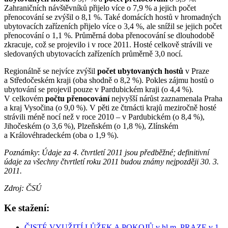
Zahraničních návštěvníků přijelo více o 7,9 % a jejich počet
přenocování se zvýšil o 8,1 %. Také domácích hostů v hromadných
ubytovacích zařízeních přijelo více o 3,4 %, ale snížil se jejich počet
přenocování o 1,1 %. Průměrná doba přenocování se dlouhodobě
zkracuje, což se projevilo i v roce 2011. Hosté celkově strávili ve
sledovaných ubytovacích zařízeních průměrně 3,0 nocí.
Regionálně se nejvíce zvýšil
počet ubytovaných hostů
v Praze
a Středočeském kraji (oba shodně o 8,2 %). Pokles zájmu hostů o
ubytování se projevil pouze v Pardubickém kraji (o 4,4 %).
V celkovém
počtu přenocování
nejvyšší nárůst zaznamenala Praha
a kraj Vysočina (o 9,0 %). V pěti ze čtrnácti krajů meziročně hosté
strávili méně nocí než v roce 2010 – v Pardubickém (o 8,4 %),
Jihočeském (o 3,6 %), Plzeňském (o 1,8 %), Zlínském
a Královéhradeckém (oba o 1,9 %).
Poznámky
:
Údaje za 4. čtvrtletí 2011 jsou předběžné; definitivní
údaje za všechny čtvrtletí roku 2011 budou známy nejpozději 30. 3.
2011.
Zdroj: ČSÚ
Ke stažení:
ČISTÉ VYUŽITÍ LŮŽEK A POKOJŮ v hl.m. PRAZE v 1-