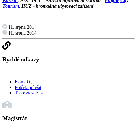
Bureau
, PIS - PCT - Pražská informační sklužba -
Prague
City
Tourism
, HUZ - hromadná ubytovací zařízení
11. srpna 2014
11. srpna 2014
Rychlé odkazy
Kontakty
Potřebuji řešit
Tiskový servis
Magistrát