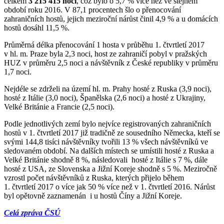
celkem
3 215 415 nocí
, což bylo o 5,7 % více než ve stejném
období roku 2016. V 87,1 procentech šlo o přenocování
zahraničních hostů, jejich meziroční nárůst činil 4,9 % a u domácích
hostů dosáhl 11,5 %.
Průměrná délka přenocování 1 hosta v průběhu 1. čtvrtletí 2017
v hl. m. Praze byla 2,3 noci, host ze zahraničí pobyl v pražských
HUZ v průměru 2,5 noci a návštěvník z České republiky v průměru
1,7 noci.
Nejdéle se zdrželi na území hl. m. Prahy hosté z Ruska (3,9 noci),
hosté z Itálie (3,0 noci), Španělska (2,6 noci) a hosté z Ukrajiny,
Velké Británie a Francie (2,5 noci).
Podle jednotlivých zemí bylo nejvíce registrovaných zahraničních
hostů v 1. čtvrtletí 2017 již tradičně ze sousedního Německa, kteří se
svými 144,8 tisíci návštěvníky tvořili 13 % všech návštěvníků ve
sledovaném období. Na dalších místech se umístili hosté z Ruska a
Velké Británie shodně 8 %, následovali hosté z Itálie s 7 %, dále
hosté z USA, ze Slovenska a Jižní Koreje shodně s 5 %. Meziročně
vzrostl počet návštěvníků z Ruska, kterých přijelo během
1. čtvrtletí 2017 o více jak 50 % více než v 1. čtvrtletí 2016. Nárůst
byl opětovně zaznamenán i u hostů Číny a Jižní Koreje.
Celá zpráva ČSÚ