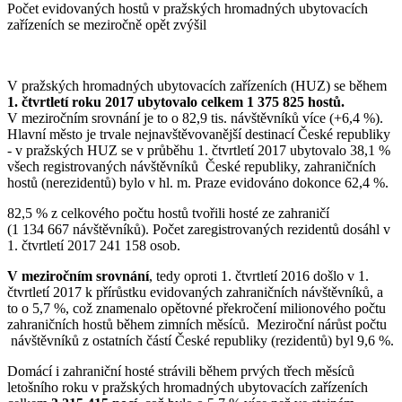
Počet evidovaných hostů v pražských hromadných ubytovacích
zařízeních se meziročně opět zvýšil
V pražských hromadných ubytovacích zařízeních (HUZ) se během
1. čtvrtletí roku 2017 ubytovalo celkem 1 375 825 hostů.
V meziročním srovnání je to o 82,9 tis. návštěvníků více (+6,4 %).
Hlavní město je trvale nejnavštěvovanější destinací České republiky
- v pražských HUZ se v průběhu 1. čtvrtletí 2017 ubytovalo 38,1 %
všech registrovaných návštěvníků České republiky, zahraničních
hostů (nerezidentů) bylo v hl. m. Praze evidováno dokonce 62,4 %.
82,5 % z celkového počtu hostů tvořili hosté ze zahraničí
(1 134 667 návštěvníků). Počet zaregistrovaných rezidentů dosáhl v
1. čtvrtletí 2017 241 158 osob.
V meziročním srovnání
, tedy oproti 1. čtvrtletí 2016 došlo v 1.
čtvrtletí 2017 k přírůstku evidovaných zahraničních návštěvníků, a
to o 5,7 %, což znamenalo opětovné překročení milionového počtu
zahraničních hostů během zimních měsíců. Meziroční nárůst počtu
návštěvníků z ostatních částí České republiky (rezidentů) byl 9,6 %.
Domácí i zahraniční hosté strávili během prvých třech měsíců
letošního roku v pražských hromadných ubytovacích zařízeních