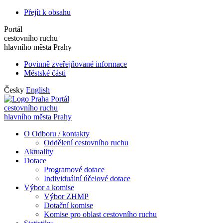
Přejít k obsahu
Portál
cestovního ruchu
hlavního města Prahy
Povinně zveřejňované informace
Městské části
Česky
English
Portál
cestovního ruchu
hlavního města Prahy
O Odboru / kontakty
Oddělení cestovního ruchu
Aktuality
Dotace
Programové dotace
Individuální účelové dotace
Výbor a komise
Výbor ZHMP
Dotační komise
Komise pro oblast cestovního ruchu