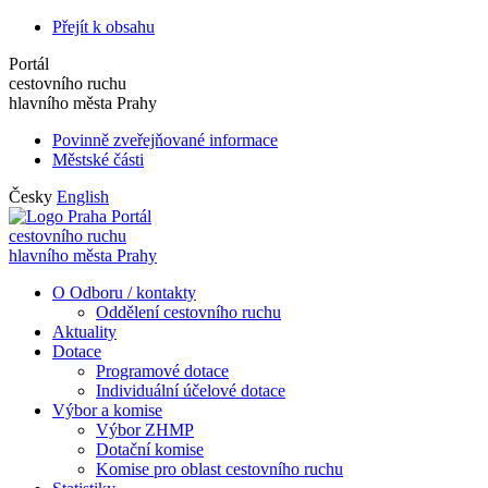
Přejít k obsahu
Portál
cestovního ruchu
hlavního města Prahy
Povinně zveřejňované informace
Městské části
Česky
English
Portál
cestovního ruchu
hlavního města Prahy
O Odboru / kontakty
Oddělení cestovního ruchu
Aktuality
Dotace
Programové dotace
Individuální účelové dotace
Výbor a komise
Výbor ZHMP
Dotační komise
Komise pro oblast cestovního ruchu