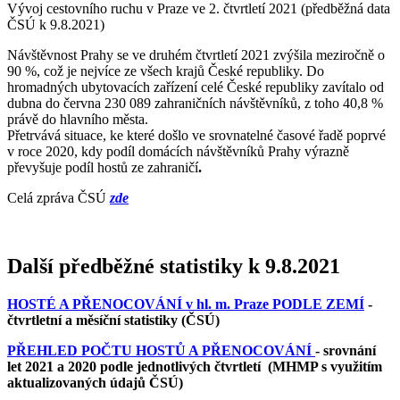
Vývoj cestovního ruchu v Praze ve 2. čtvrtletí 2021 (předběžná data
ČSÚ k 9.8.2021)
Návštěvnost Prahy se ve druhém čtvrtletí 2021 zvýšila meziročně o
90 %, což je nejvíce ze všech krajů České republiky. Do
hromadných ubytovacích zařízení celé České republiky zavítalo od
dubna do června 230 089 zahraničních návštěvníků, z toho 40,8 %
právě do hlavního města.
Přetrvává situace, ke které došlo ve srovnatelné časové řadě poprvé
v roce 2020, kdy podíl domácích návštěvníků Prahy výrazně
převyšuje podíl hostů ze zahraničí
.
Celá zpráva ČSÚ
zde
Další předběžné statistiky k 9.8.2021
HOSTÉ A PŘENOCOVÁNÍ v hl. m. Praze PODLE ZEMÍ
-
čtvrtletní a měsíční statistiky (ČSÚ)
PŘEHLED POČTU HOSTŮ A PŘENOCOVÁNÍ
- srovnání
let 2021 a 2020 podle jednotlivých čtvrtletí
(MHMP s využitím
aktualizovaných údajů ČSÚ)