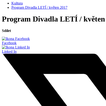
Kultura
Program Divadla LETÍ / květen 2017
Program Divadla LETÍ / květen
Sdílet
Facebook
Linked In