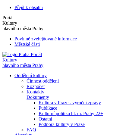
Přejít k obsahu
Portál
Kultury
hlavního města Prahy
Povinně zveřejňované informace
Městské části
Portál
Kultury
hlavního města Prahy
Oddělení kultury
Činnost oddělení
Rozpočet
Kontakty
Dokumenty
Kultura v Praze - výroční zprávy
Publikace
Kulturní politika hl. m. Prahy 22+
Ostatní
Podpora kultury v Praze
FAQ