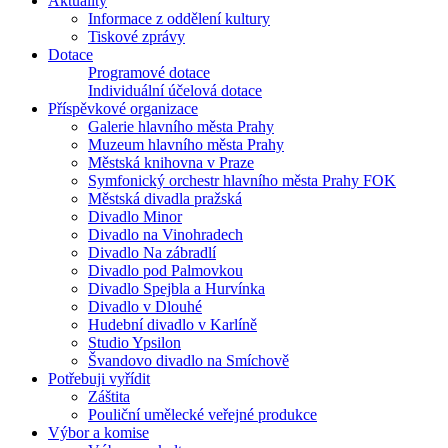
Aktuality
Informace z oddělení kultury
Tiskové zprávy
Dotace
Programové dotace
Individuální účelová dotace
Příspěvkové organizace
Galerie hlavního města Prahy
Muzeum hlavního města Prahy
Městská knihovna v Praze
Symfonický orchestr hlavního města Prahy FOK
Městská divadla pražská
Divadlo Minor
Divadlo na Vinohradech
Divadlo Na zábradlí
Divadlo pod Palmovkou
Divadlo Spejbla a Hurvínka
Divadlo v Dlouhé
Hudební divadlo v Karlíně
Studio Ypsilon
Švandovo divadlo na Smíchově
Potřebuji vyřídit
Záštita
Pouliční umělecké veřejné produkce
Výbor a komise