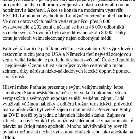
pro profesionály a odbornou veřejnost v oblasti cestovního ruchu,
hotelnictví a lázeňství. Akce se konala na moderním výstavišti
EXCEL London ve východním Londýně otevřeném před pár lety.
Ve dvou obrovských halách vystavuje něco přes 5 000
vystavovatelů z 202 zemí a účastní se ho na 45 000 odborníků
z celého světa. Novinářů bylo akreditováno okolo 8 000. Díky
tomu je veletrh velmi sledovaný nejen odbornými médii.
Britové již tradičně patří k největším cestovatelům. Ve výjezdovém
cestovním ruchu jsou po USA a Německu třetí největší zdrojovou
zemí. Velká Británie je pro řadu destinací –včetně České Republiky
- nejdůležitější zemí z hlediska příjezdového cestovního ruchu,
zejména díky nárůstu nízko-nákladových letecké dopravě pomocí
společností.
Hlavní město Praha se prezentuje svými velkými stánky, letos
s motivem Staroměstského náměstí. Ve velké konkurenci všech
evropských a světových expozicí se těšil velkému zájmu. Lidé
využívali většinou nabídky k odběru brožur, turistických průvodců,
map a především byl velký zájem o multimédia. Prezentace Prahy
na DVD nosiči byla jedna z hlavních lákadel stánku. Zajímavá
z hlediska návštěvníků byla možnost shlédnout se v panoramatické
televizi na Orloji místo apoštolů. Mnoho návštěvníků by rovněž
uvítalo možnost si nechat vytisknout obrázek sebe jako apoštola na
Orloji.