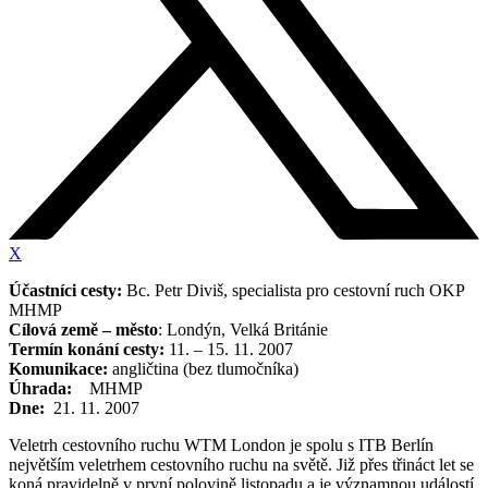
X
Účastníci cesty:
Bc. Petr Diviš, specialista pro cestovní ruch OKP
MHMP
Cílová země – město
: Londýn, Velká Británie
Termín konání cesty:
11. – 15. 11. 2007
Komunikace:
angličtina (bez tlumočníka)
Úhrada:
MHMP
Dne:
21. 11. 2007
Veletrh cestovního ruchu WTM London je spolu s ITB Berlín
největším veletrhem cestovního ruchu na světě. Již přes třináct let se
koná pravidelně v první polovině listopadu a je významnou událostí