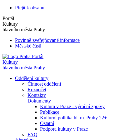
Přejít k obsahu
Portál
Kultury
hlavního města Prahy
Povinně zveřejňované informace
Městské části
Portál
Kultury
hlavního města Prahy
Oddělení kultury
Činnost oddělení
Rozpočet
Kontakty
Dokumenty
Kultura v Praze - výroční zprávy
Publikace
Kulturní politika hl. m. Prahy 22+
Ostatní
Podpora kultury v Praze
FAQ