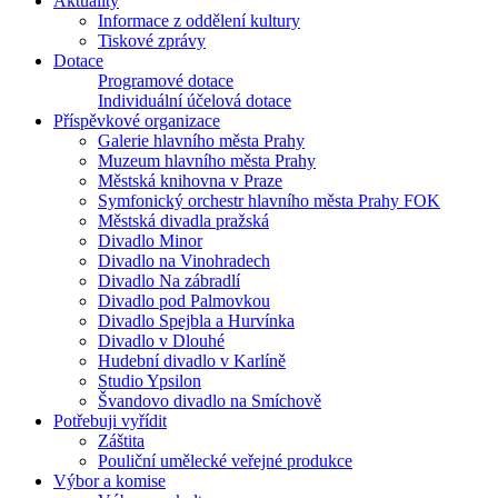
Aktuality
Informace z oddělení kultury
Tiskové zprávy
Dotace
Programové dotace
Individuální účelová dotace
Příspěvkové organizace
Galerie hlavního města Prahy
Muzeum hlavního města Prahy
Městská knihovna v Praze
Symfonický orchestr hlavního města Prahy FOK
Městská divadla pražská
Divadlo Minor
Divadlo na Vinohradech
Divadlo Na zábradlí
Divadlo pod Palmovkou
Divadlo Spejbla a Hurvínka
Divadlo v Dlouhé
Hudební divadlo v Karlíně
Studio Ypsilon
Švandovo divadlo na Smíchově
Potřebuji vyřídit
Záštita
Pouliční umělecké veřejné produkce
Výbor a komise