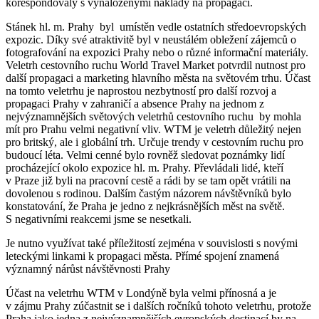
korespondovaly s vynaloženými náklady na propagaci.
Stánek hl. m. Prahy byl umístěn vedle ostatních středoevropských
expozic. Díky své atraktivitě byl v neustálém obležení zájemců o
fotografování na expozici Prahy nebo o různé informační materiály.
Veletrh cestovního ruchu World Travel Market potvrdil nutnost pro
další propagaci a marketing hlavního města na světovém trhu. Účast
na tomto veletrhu je naprostou nezbytností pro další rozvoj a
propagaci Prahy v zahraničí a absence Prahy na jednom z
nejvýznamnějších světových veletrhů cestovního ruchu by mohla
mít pro Prahu velmi negativní vliv. WTM je veletrh důležitý nejen
pro britský, ale i globální trh. Určuje trendy v cestovním ruchu pro
budoucí léta. Velmi cenné bylo rovněž sledovat poznámky lidí
procházející okolo expozice hl. m. Prahy. Převládali lidé, kteří
v Praze již byli na pracovní cestě a rádi by se tam opět vrátili na
dovolenou s rodinou. Dalším častým názorem návštěvníků bylo
konstatování, že Praha je jedno z nejkrásnějších měst na světě.
S negativními reakcemi jsme se nesetkali.
Je nutno využívat také příležitostí zejména v souvislosti s novými
leteckými linkami k propagaci města. Přímé spojení znamená
významný nárůst návštěvnosti Prahy
Účast na veletrhu WTM v Londýně byla velmi přínosná a je
v zájmu Prahy zúčastnit se i dalších ročníků tohoto veletrhu, protože
Praha jako jedna z nejvýznamnějších evropských destinací by na