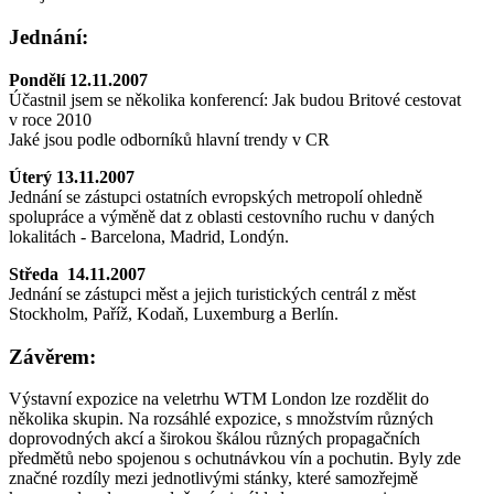
Jednání:
Pondělí 12.11.2007
Účastnil jsem se několika konferencí: Jak budou Britové cestovat
v roce 2010
Jaké jsou podle odborníků hlavní trendy v CR
Úterý 13.11.2007
Jednání se zástupci ostatních evropských metropolí ohledně
spolupráce a výměně dat z oblasti cestovního ruchu v daných
lokalitách - Barcelona, Madrid, Londýn.
Středa 14.11.2007
Jednání se zástupci měst a jejich turistických centrál z měst
Stockholm, Paříž, Kodaň, Luxemburg a Berlín.
Závěrem:
Výstavní expozice na veletrhu WTM London lze rozdělit do
několika skupin. Na rozsáhlé expozice, s množstvím různých
doprovodných akcí a širokou škálou různých propagačních
předmětů nebo spojenou s ochutnávkou vín a pochutin. Byly zde
značné rozdíly mezi jednotlivými stánky, které samozřejmě