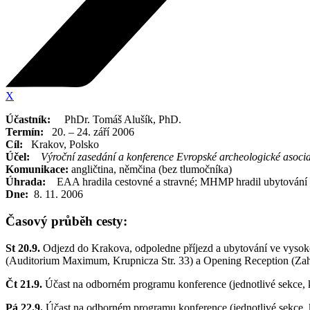
X
Účastník:
PhDr. Tomáš Alušík, PhD.
Termín:
20. – 24. září 2006
Cíl:
Krakov, Polsko
Účel:
Výroční zasedání a konference Evropské archeologické asoci
Komunikace:
angličtina, němčina (bez tlumočníka)
Úhrada:
EAA hradila cestovné a stravné; MHMP hradil ubytování a
Dne:
8. 11. 2006
Časový průběh cesty:
St 20.9.
Odjezd do Krakova, odpoledne příjezd a ubytování ve vysok
(Auditorium Maximum, Krupnicza Str. 33) a Opening Reception (Zah
Čt 21.9.
Účast na odborném programu konference (jednotlivé sekce,
Pá 22.9.
Účast na odborném programu konference (jednotlivé sekce,