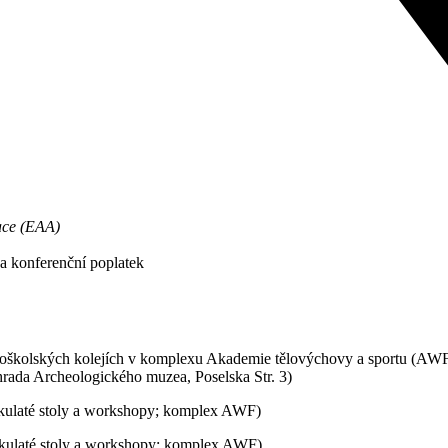
ace (EAA)
 konferenční poplatek
oškolských kolejích v komplexu Akademie tělovýchovy a sportu (AWF
rada Archeologického muzea, Poselska Str. 3)
 kulaté stoly a workshopy; komplex AWF)
 kulaté stoly a workshopy; komplex AWF)