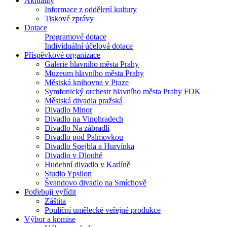
Aktuality
Informace z oddělení kultury
Tiskové zprávy
Dotace
Programové dotace
Individuální účelová dotace
Příspěvkové organizace
Galerie hlavního města Prahy
Muzeum hlavního města Prahy
Městská knihovna v Praze
Symfonický orchestr hlavního města Prahy FOK
Městská divadla pražská
Divadlo Minor
Divadlo na Vinohradech
Divadlo Na zábradlí
Divadlo pod Palmovkou
Divadlo Spejbla a Hurvínka
Divadlo v Dlouhé
Hudební divadlo v Karlíně
Studio Ypsilon
Švandovo divadlo na Smíchově
Potřebuji vyřídit
Záštita
Pouliční umělecké veřejné produkce
Výbor a komise