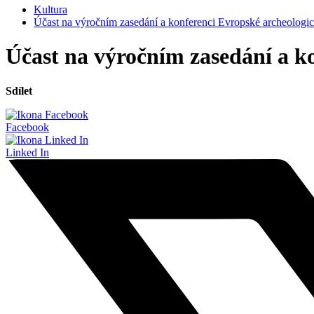
Kultura
Účast na výročním zasedání a konferenci Evropské archeologi
Účast na výročním zasedání a k
Sdílet
Facebook
Linked In