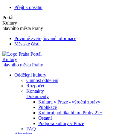
Přejít k obsahu
Portál
Kultury
hlavního města Prahy
Povinně zveřejňované informace
Městské části
Portál
Kultury
hlavního města Prahy
Oddělení kultury
Činnost oddělení
Rozpočet
Kontakty
Dokumenty
Kultura v Praze - výroční zprávy
Publikace
Kulturní politika hl. m. Prahy 22+
Ostatní
Podpora kultury v Praze
FAQ