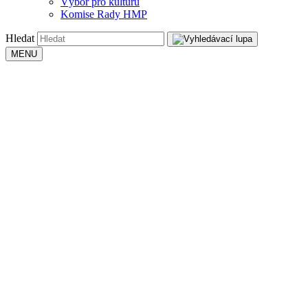
Výbor pro kulturu
Komise Rady HMP
Hledat
MENU