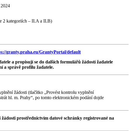
. 2024
2 kategoriích – II.A a II.B)
ps://granty.praha.eu/GrantyPortal/default
atele a propisují se do dalších formulářů žádostí žadatele
í a správě profilu žadatele.
lnění žádosti (tlačítko „Provést kontrolu vyplnění
trát hl. m. Prahy“, po tomto elektronickém podání dojde
 žádosti prostřednictvím datové schránky registrované na