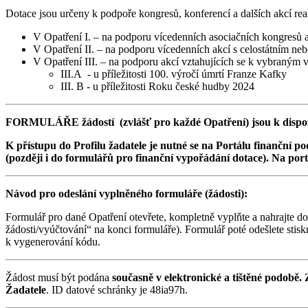
Dotace jsou určeny k podpoře kongresů, konferencí a dalších akcí re
V Opatření I. – na podporu vícedenních asociačních kongresů a
V Opatření II. – na podporu vícedenních akcí s celostátním ne
V Opatření III. – na podporu akcí vztahujících se k vybraný
III.A - u příležitosti 100. výročí úmrtí Franze Kafky
III. B - u příležitosti Roku české hudby 2024
FORMULÁŘE žádostí (zvlášť pro každé Opatření) jsou k dispozi
K přístupu do Profilu žadatele je nutné se na Portálu finanční po
(později i do formulářů pro finanční vypořádání dotace). Na portá
Návod pro odeslání vyplněného formuláře (žádosti):
Formulář pro dané Opatření otevřete, kompletně vyplňte a nahrajte do
žádosti/vyúčtování“ na konci formuláře). Formulář poté odešlete sti
k vygenerování kódu.
Žádost musí být podána
současně v elektronické a tištěné podobě.
Žadatele
. ID datové schránky je 48ia97h.