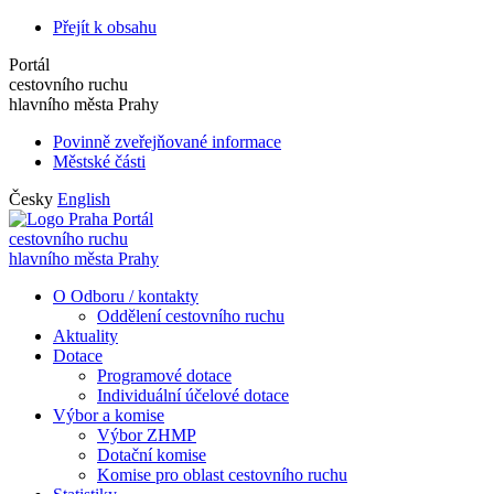
Přejít k obsahu
Portál
cestovního ruchu
hlavního města Prahy
Povinně zveřejňované informace
Městské části
Česky
English
Portál
cestovního ruchu
hlavního města Prahy
O Odboru / kontakty
Oddělení cestovního ruchu
Aktuality
Dotace
Programové dotace
Individuální účelové dotace
Výbor a komise
Výbor ZHMP
Dotační komise
Komise pro oblast cestovního ruchu