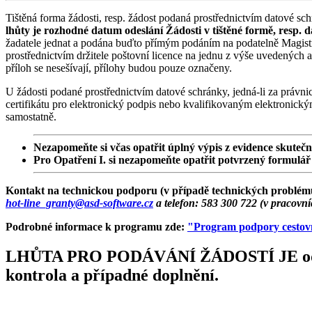
Tištěná forma žádosti, resp. žádost podaná prostřednictvím datové sc
lhůty je rozhodné datum odeslání Žádosti v tištěné formě, resp.
žadatele jednat a podána buďto přímým podáním na podatelně Magistr
prostřednictvím držitele poštovní licence na jednu z výše uvedených 
příloh se nesešívají, přílohy budou pouze označeny.
U žádosti podané prostřednictvím datové schránky, jedná-li za prá
certifikátu pro elektronický podpis nebo kvalifikovaným elektronický
samostatně.
Nezapomeňte si včas opatřit úplný výpis z evidence skuteč
Pro Opatření I. si nezapomeňte opatřit potvrzený formulá
Kontakt na technickou podporu (v případě technických problémů 
hot-line_granty@asd-software.cz
a telefon: 583 300 722 (v pracovní
Podrobné informace k programu zde:
"
Program podpory cestov
LHŮTA PRO PODÁVÁNÍ ŽÁDOSTÍ JE od 20.11
kontrola a případné doplnění.