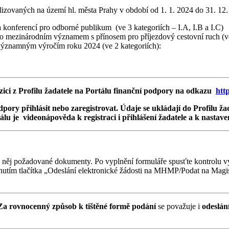
alizovaných na území hl. města Prahy v období od 1. 1. 2024 do 31. 12
 konferencí pro odborné publikum (ve 3 kategoriích – I.A, I.B a I.C)
bo mezinárodním významem s přínosem pro příjezdový cestovní ruch (ve 
m významným výročím roku 2024 (ve 2 kategoriích):
ci z Profilu žadatele na Portálu finanční podpory na odkazu
htt
dpory přihlásit nebo zaregistrovat. Údaje se ukládají do Profilu žad
lu je videonápověda k registraci i přihlášení žadatele a k nastaven
 něj požadované dokumenty. Po vyplnění formuláře spusťte kontrolu vyp
sknutím tlačítka „Odeslání elektronické žádosti na MHMP/Podat na Magis
 Za rovnocenný způsob k tištěné formě podání
se považuje i
odeslání