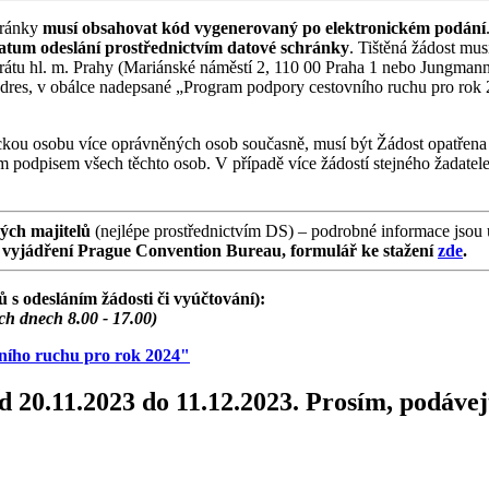
hránky
musí obsahovat kód vygenerovaný po elektronickém podání
 datum odeslání prostřednictvím datové schránky
. Tištěná žádost mu
átu hl. m. Prahy (Mariánské náměstí 2, 110 00 Praha 1 nebo Jungmann
adres, v obálce nadepsané „Program podpory cestovního ruchu pro rok 2
vnickou osobu více oprávněných osob současně, musí být Žádost opatř
m podpisem všech těchto osob. V případě více žádostí stejného žadatele
ných majitelů
(nejlépe prostřednictvím DS) – podrobné informace jsou
ř vyjádření Prague Convention Bureau, formulář ke stažení
zde
.
s odesláním žádosti či vyúčtování):
ch dnech 8.00 - 17.00)
ního ruchu pro rok 2024
"
.2023 do 11.12.2023. Prosím, podávejte ž