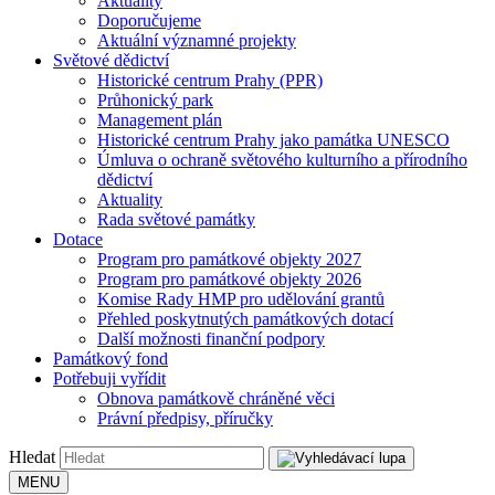
Aktuality
Doporučujeme
Aktuální významné projekty
Světové dědictví
Historické centrum Prahy (PPR)
Průhonický park
Management plán
Historické centrum Prahy jako památka UNESCO
Úmluva o ochraně světového kulturního a přírodního
dědictví
Aktuality
Rada světové památky
Dotace
Program pro památkové objekty 2027
Program pro památkové objekty 2026
Komise Rady HMP pro udělování grantů
Přehled poskytnutých památkových dotací
Další možnosti finanční podpory
Památkový fond
Potřebuji vyřídit
Obnova památkově chráněné věci
Právní předpisy, příručky
Hledat
MENU