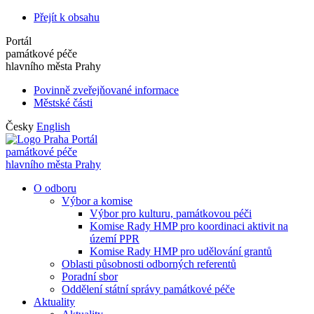
Přejít k obsahu
Portál
památkové péče
hlavního města Prahy
Povinně zveřejňované informace
Městské části
Česky
English
Portál
památkové péče
hlavního města Prahy
O odboru
Výbor a komise
Výbor pro kulturu, památkovou péči
Komise Rady HMP pro koordinaci aktivit na
území PPR
Komise Rady HMP pro udělování grantů
Oblasti působnosti odborných referentů
Poradní sbor
Oddělení státní správy památkové péče
Aktuality