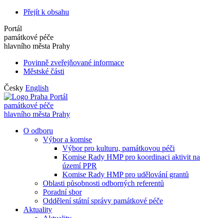
Přejít k obsahu
Portál
památkové péče
hlavního města Prahy
Povinně zveřejňované informace
Městské části
Česky
English
Portál
památkové péče
hlavního města Prahy
O odboru
Výbor a komise
Výbor pro kulturu, památkovou péči
Komise Rady HMP pro koordinaci aktivit na
území PPR
Komise Rady HMP pro udělování grantů
Oblasti působnosti odborných referentů
Poradní sbor
Oddělení státní správy památkové péče
Aktuality