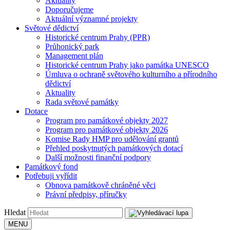
Aktuality
Doporučujeme
Aktuální významné projekty
Světové dědictví
Historické centrum Prahy (PPR)
Průhonický park
Management plán
Historické centrum Prahy jako památka UNESCO
Úmluva o ochraně světového kulturního a přírodního
dědictví
Aktuality
Rada světové památky
Dotace
Program pro památkové objekty 2027
Program pro památkové objekty 2026
Komise Rady HMP pro udělování grantů
Přehled poskytnutých památkových dotací
Další možnosti finanční podpory
Památkový fond
Potřebuji vyřídit
Obnova památkově chráněné věci
Právní předpisy, příručky
Hledat
MENU