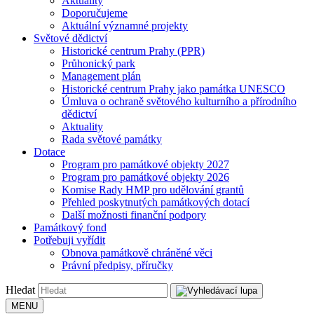
Aktuality
Doporučujeme
Aktuální významné projekty
Světové dědictví
Historické centrum Prahy (PPR)
Průhonický park
Management plán
Historické centrum Prahy jako památka UNESCO
Úmluva o ochraně světového kulturního a přírodního
dědictví
Aktuality
Rada světové památky
Dotace
Program pro památkové objekty 2027
Program pro památkové objekty 2026
Komise Rady HMP pro udělování grantů
Přehled poskytnutých památkových dotací
Další možnosti finanční podpory
Památkový fond
Potřebuji vyřídit
Obnova památkově chráněné věci
Právní předpisy, příručky
Hledat
MENU