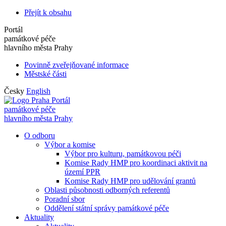
Přejít k obsahu
Portál
památkové péče
hlavního města Prahy
Povinně zveřejňované informace
Městské části
Česky
English
Portál
památkové péče
hlavního města Prahy
O odboru
Výbor a komise
Výbor pro kulturu, památkovou péči
Komise Rady HMP pro koordinaci aktivit na
území PPR
Komise Rady HMP pro udělování grantů
Oblasti působnosti odborných referentů
Poradní sbor
Oddělení státní správy památkové péče
Aktuality