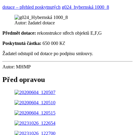
dotace – přehled poskytnutých
g024_hybernská 1000_8
Autor: žadatel dotace
Předmět dotace:
rekonstrukce střech objektů E,F,G
Poskytnutá částka:
650 000 Kč
Žadatel odstupil od dotace po podpisu smlouvy.
Autor: MHMP
Před opravou