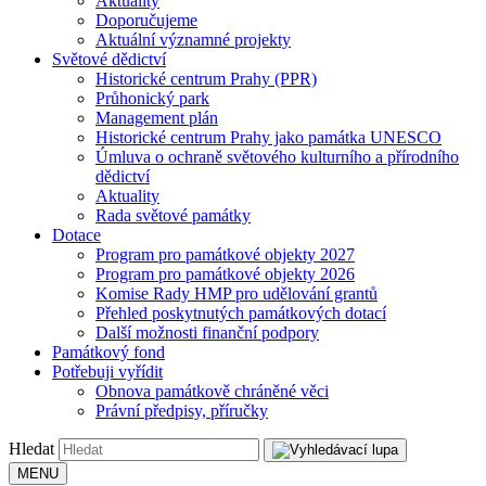
Aktuality
Doporučujeme
Aktuální významné projekty
Světové dědictví
Historické centrum Prahy (PPR)
Průhonický park
Management plán
Historické centrum Prahy jako památka UNESCO
Úmluva o ochraně světového kulturního a přírodního
dědictví
Aktuality
Rada světové památky
Dotace
Program pro památkové objekty 2027
Program pro památkové objekty 2026
Komise Rady HMP pro udělování grantů
Přehled poskytnutých památkových dotací
Další možnosti finanční podpory
Památkový fond
Potřebuji vyřídit
Obnova památkově chráněné věci
Právní předpisy, příručky
Hledat
MENU