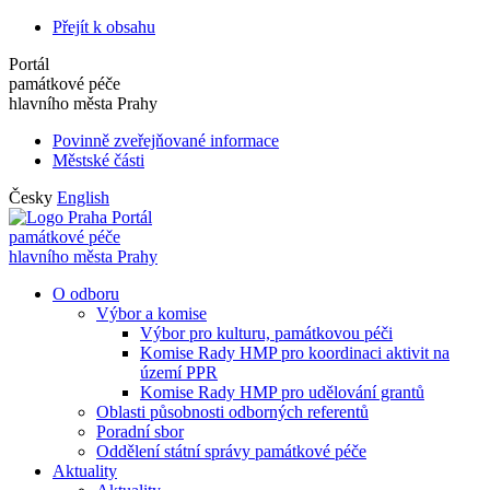
Přejít k obsahu
Portál
památkové péče
hlavního města Prahy
Povinně zveřejňované informace
Městské části
Česky
English
Portál
památkové péče
hlavního města Prahy
O odboru
Výbor a komise
Výbor pro kulturu, památkovou péči
Komise Rady HMP pro koordinaci aktivit na
území PPR
Komise Rady HMP pro udělování grantů
Oblasti působnosti odborných referentů
Poradní sbor
Oddělení státní správy památkové péče
Aktuality