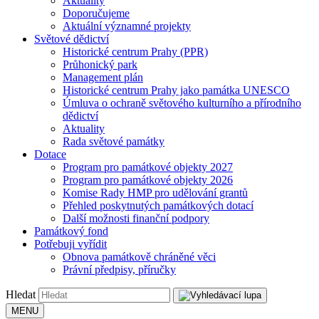
Aktuality
Doporučujeme
Aktuální významné projekty
Světové dědictví
Historické centrum Prahy (PPR)
Průhonický park
Management plán
Historické centrum Prahy jako památka UNESCO
Úmluva o ochraně světového kulturního a přírodního
dědictví
Aktuality
Rada světové památky
Dotace
Program pro památkové objekty 2027
Program pro památkové objekty 2026
Komise Rady HMP pro udělování grantů
Přehled poskytnutých památkových dotací
Další možnosti finanční podpory
Památkový fond
Potřebuji vyřídit
Obnova památkově chráněné věci
Právní předpisy, příručky
Hledat
MENU