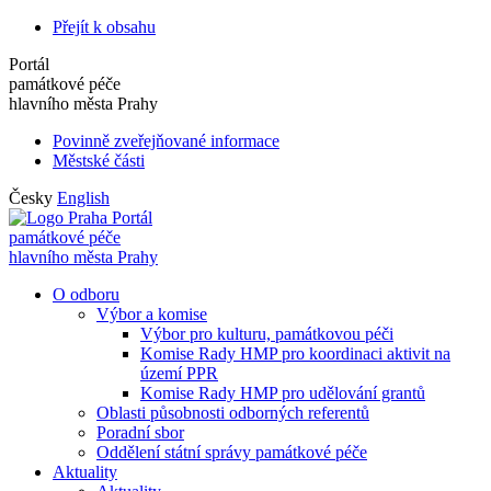
Přejít k obsahu
Portál
památkové péče
hlavního města Prahy
Povinně zveřejňované informace
Městské části
Česky
English
Portál
památkové péče
hlavního města Prahy
O odboru
Výbor a komise
Výbor pro kulturu, památkovou péči
Komise Rady HMP pro koordinaci aktivit na
území PPR
Komise Rady HMP pro udělování grantů
Oblasti působnosti odborných referentů
Poradní sbor
Oddělení státní správy památkové péče
Aktuality