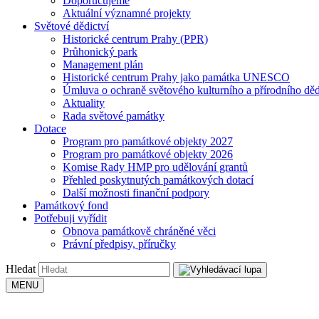
Doporučujeme
Aktuální významné projekty
Světové dědictví
Historické centrum Prahy (PPR)
Průhonický park
Management plán
Historické centrum Prahy jako památka UNESCO
Úmluva o ochraně světového kulturního a přírodního děd
Aktuality
Rada světové památky
Dotace
Program pro památkové objekty 2027
Program pro památkové objekty 2026
Komise Rady HMP pro udělování grantů
Přehled poskytnutých památkových dotací
Další možnosti finanční podpory
Památkový fond
Potřebuji vyřídit
Obnova památkově chráněné věci
Právní předpisy, příručky
Hledat
MENU