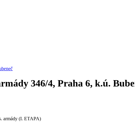
Bubeneč
armády 346/4, Praha 6, k.ú. Bub
Čs. armády (I. ETAPA)