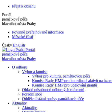
Přejít k obsahu
Portál
památkové péče
hlavního města Prahy
Povinně zveřejňované informace
Městské části
Česky
English
Portál
památkové péče
hlavního města Prahy
O odboru
Výbor a komise
Výbor pro kulturu, památkovou péči
Komise Rady HMP pro koordinaci aktivit na úze
Komise Rady HMP pro udělování grantů
Oblasti působnosti odborných referentů
Poradní sbor
Oddělení státní správy památkové péče
Aktuality
Aktuality