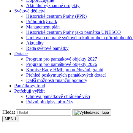
Doporučujeme
Aktuální významné projekty
Světové dědictví
Historické centrum Prahy (PPR)
Průhonický park
Management plán
Historické centrum Prahy jako památka UNESCO
Úmluva o ochraně světového kulturního a přírodního děd
Aktuality
Rada světové památky
Dotace
Program pro památkové objekty 2027
Program pro památkové objekty 2026
Komise Rady HMP pro udělování grantů
Přehled poskytnutých památkových dotací
Další možnosti finanční podpory
Památkový fond
Potřebuji vyřídit
Obnova památkově chráněné věci
Právní předpisy, příručky
Hledat
MENU