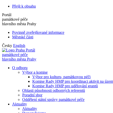
Přejít k obsahu
Portál
památkové péče
hlavního města Prahy
Povinně zveřejňované informace
Městské části
Česky
English
Portál
památkové péče
hlavního města Prahy
O odboru
Výbor a komise
Výbor pro kulturu, památkovou péči
Komise Rady HMP pro koordinaci aktivit na úze
Komise Rady HMP pro udělování grantů
Oblasti působnosti odborných referentů
Poradní sbor
Oddělení státní správy památkové péče
Aktuality
Aktuality