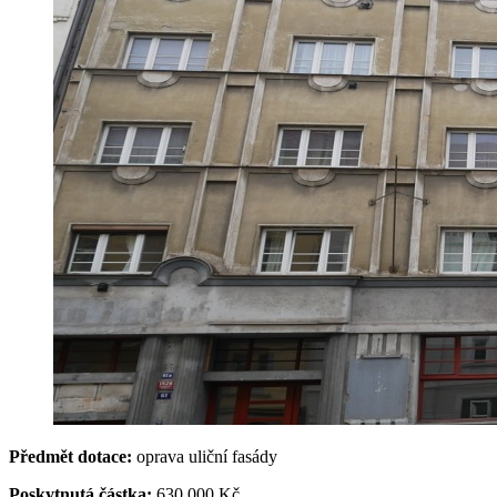
Předmět dotace:
oprava uliční fasády
Poskytnutá částka:
630 000 Kč