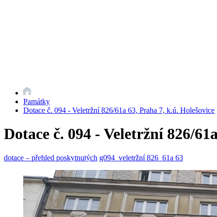
Památky
Dotace č. 094 - Veletržní 826/61a 63, Praha 7, k.ú. Holešovice
Dotace č. 094 - Veletržní 826/61
dotace – přehled poskytnutých
g094_veletržní 826_61a 63