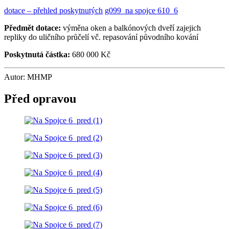
dotace – přehled poskytnutých
g099_na spojce 610_6
Předmět dotace:
výměna oken a balkónových dveří zajejich
repliky do uličního průčelí vč. repasování původního kování
Poskytnutá částka:
680 000 Kč
Autor: MHMP
Před opravou