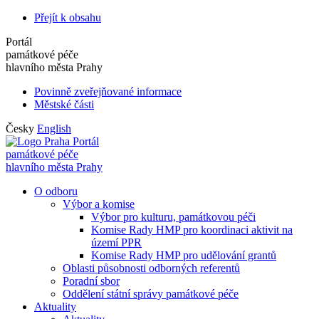
Přejít k obsahu
Portál
památkové péče
hlavního města Prahy
Povinně zveřejňované informace
Městské části
Česky
English
Portál
památkové péče
hlavního města Prahy
O odboru
Výbor a komise
Výbor pro kulturu, památkovou péči
Komise Rady HMP pro koordinaci aktivit na
území PPR
Komise Rady HMP pro udělování grantů
Oblasti působnosti odborných referentů
Poradní sbor
Oddělení státní správy památkové péče
Aktuality