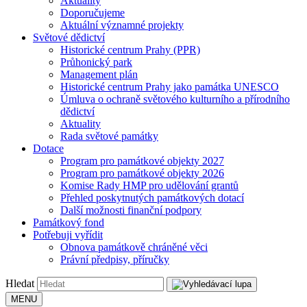
Aktuality
Doporučujeme
Aktuální významné projekty
Světové dědictví
Historické centrum Prahy (PPR)
Průhonický park
Management plán
Historické centrum Prahy jako památka UNESCO
Úmluva o ochraně světového kulturního a přírodního
dědictví
Aktuality
Rada světové památky
Dotace
Program pro památkové objekty 2027
Program pro památkové objekty 2026
Komise Rady HMP pro udělování grantů
Přehled poskytnutých památkových dotací
Další možnosti finanční podpory
Památkový fond
Potřebuji vyřídit
Obnova památkově chráněné věci
Právní předpisy, příručky
Hledat
MENU