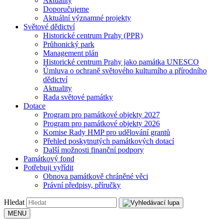
Aktuality
Doporučujeme
Aktuální významné projekty
Světové dědictví
Historické centrum Prahy (PPR)
Průhonický park
Management plán
Historické centrum Prahy jako památka UNESCO
Úmluva o ochraně světového kulturního a přírodního
dědictví
Aktuality
Rada světové památky
Dotace
Program pro památkové objekty 2027
Program pro památkové objekty 2026
Komise Rady HMP pro udělování grantů
Přehled poskytnutých památkových dotací
Další možnosti finanční podpory
Památkový fond
Potřebuji vyřídit
Obnova památkově chráněné věci
Právní předpisy, příručky
Hledat
MENU