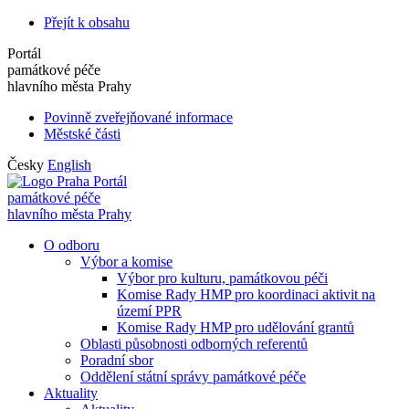
Přejít k obsahu
Portál
památkové péče
hlavního města Prahy
Povinně zveřejňované informace
Městské části
Česky
English
Portál
památkové péče
hlavního města Prahy
O odboru
Výbor a komise
Výbor pro kulturu, památkovou péči
Komise Rady HMP pro koordinaci aktivit na
území PPR
Komise Rady HMP pro udělování grantů
Oblasti působnosti odborných referentů
Poradní sbor
Oddělení státní správy památkové péče
Aktuality