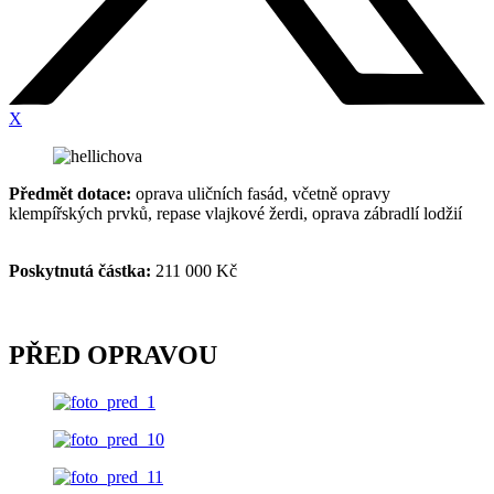
X
Předmět dotace:
oprava uličních fasád, včetně opravy
klempířských prvků, repase vlajkové žerdi, oprava zábradlí lodžií
Poskytnutá částka:
211 000 Kč
PŘED OPRAVOU