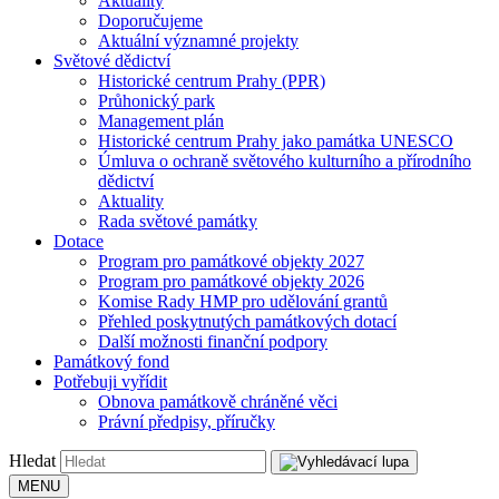
Aktuality
Doporučujeme
Aktuální významné projekty
Světové dědictví
Historické centrum Prahy (PPR)
Průhonický park
Management plán
Historické centrum Prahy jako památka UNESCO
Úmluva o ochraně světového kulturního a přírodního
dědictví
Aktuality
Rada světové památky
Dotace
Program pro památkové objekty 2027
Program pro památkové objekty 2026
Komise Rady HMP pro udělování grantů
Přehled poskytnutých památkových dotací
Další možnosti finanční podpory
Památkový fond
Potřebuji vyřídit
Obnova památkově chráněné věci
Právní předpisy, příručky
Hledat
MENU