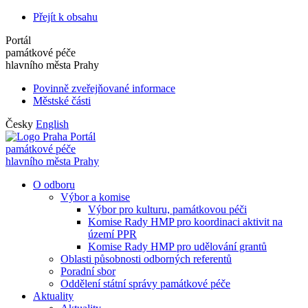
Přejít k obsahu
Portál
památkové péče
hlavního města Prahy
Povinně zveřejňované informace
Městské části
Česky
English
Portál
památkové péče
hlavního města Prahy
O odboru
Výbor a komise
Výbor pro kulturu, památkovou péči
Komise Rady HMP pro koordinaci aktivit na
území PPR
Komise Rady HMP pro udělování grantů
Oblasti působnosti odborných referentů
Poradní sbor
Oddělení státní správy památkové péče
Aktuality