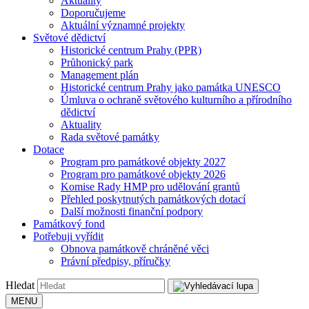
Aktuality
Doporučujeme
Aktuální významné projekty
Světové dědictví
Historické centrum Prahy (PPR)
Průhonický park
Management plán
Historické centrum Prahy jako památka UNESCO
Úmluva o ochraně světového kulturního a přírodního
dědictví
Aktuality
Rada světové památky
Dotace
Program pro památkové objekty 2027
Program pro památkové objekty 2026
Komise Rady HMP pro udělování grantů
Přehled poskytnutých památkových dotací
Další možnosti finanční podpory
Památkový fond
Potřebuji vyřídit
Obnova památkově chráněné věci
Právní předpisy, příručky
Hledat
MENU