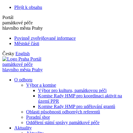
Přejít k obsahu
Portál
památkové péče
hlavního města Prahy
Povinně zveřejňované informace
Městské části
Česky
English
Portál
památkové péče
hlavního města Prahy
O odboru
Výbor a komise
Výbor pro kulturu, památkovou péči
Komise Rady HMP pro koordinaci aktivit na
území PPR
Komise Rady HMP pro udělování grantů
Oblasti působnosti odborných referentů
Poradní sbor
Oddělení státní správy památkové péče
Aktuality