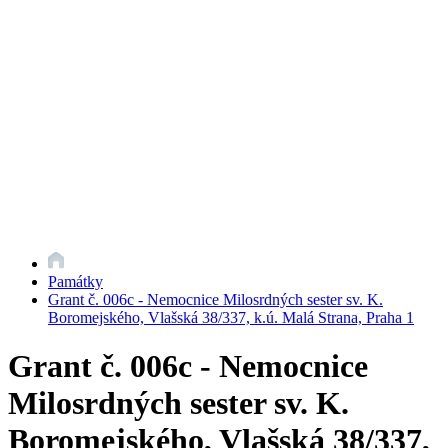
Památky
Grant č. 006c - Nemocnice Milosrdných sester sv. K.
Boromejského, Vlašská 38/337, k.ú. Malá Strana, Praha 1
Grant č. 006c - Nemocnice
Milosrdných sester sv. K.
Boromejského, Vlašská 38/337,