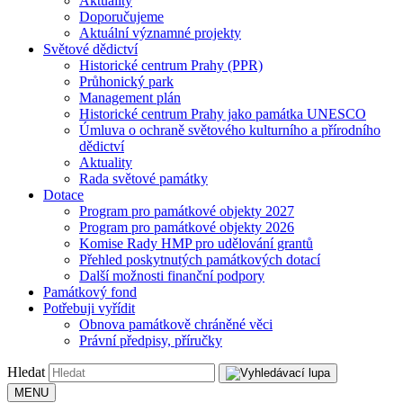
Aktuality
Doporučujeme
Aktuální významné projekty
Světové dědictví
Historické centrum Prahy (PPR)
Průhonický park
Management plán
Historické centrum Prahy jako památka UNESCO
Úmluva o ochraně světového kulturního a přírodního
dědictví
Aktuality
Rada světové památky
Dotace
Program pro památkové objekty 2027
Program pro památkové objekty 2026
Komise Rady HMP pro udělování grantů
Přehled poskytnutých památkových dotací
Další možnosti finanční podpory
Památkový fond
Potřebuji vyřídit
Obnova památkově chráněné věci
Právní předpisy, příručky
Hledat
MENU