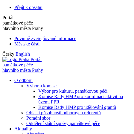
Přejít k obsahu
Portál
památkové péče
hlavního města Prahy
Povinně zveřejňované informace
Městské části
Česky
English
Portál
památkové péče
hlavního města Prahy
O odboru
Výbor a komise
Výbor pro kulturu, památkovou péči
Komise Rady HMP pro koordinaci aktivit na
území PPR
Komise Rady HMP pro udělování grantů
Oblasti působnosti odborných referentů
Poradní sbor
Oddělení státní správy památkové péče
Aktuality